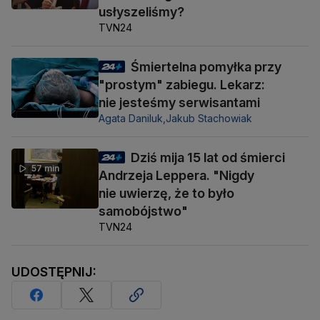
usłyszeliśmy?
TVN24
Śmiertelna pomyłka przy
"prostym" zabiegu. Lekarz:
nie jesteśmy serwisantami
Agata Daniluk,
Jakub Stachowiak
Dziś mija 15 lat od śmierci
57 min
Andrzeja Leppera. "Nigdy
nie uwierzę, że to było
samobójstwo"
TVN24
UDOSTĘPNIJ: