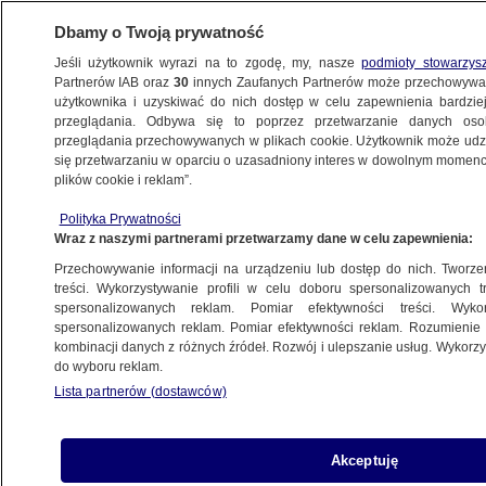
Dbamy o Twoją prywatność
Jeśli użytkownik wyrazi na to zgodę, my, nasze
podmioty stowarzys
Partnerów IAB oraz
30
innych Zaufanych Partnerów może przechowywa
BIZNES
użytkownika i uzyskiwać do nich dostęp w celu zapewnienia bardzi
przeglądania. Odbywa się to poprzez przetwarzanie danych os
przeglądania przechowywanych w plikach cookie. Użytkownik może udzie
MOTO
się przetwarzaniu w oparciu o uzasadniony interes w dowolnym momencie
plików cookie i reklam”.
"Każdego dnia o około 5 groszy w górę".
Polityka Prywatności
Tak rosną ceny paliw Orlenu
Wraz z naszymi partnerami przetwarzamy dane w celu zapewnienia:
Przechowywanie informacji na urządzeniu lub dostęp do nich. Tworzeni
28.10.2023, 14:24
treści. Wykorzystywanie profili w celu doboru spersonalizowanych tr
spersonalizowanych reklam. Pomiar efektywności treści. Wyko
spersonalizowanych reklam. Pomiar efektywności reklam. Rozumienie o
Udostępnij
kombinacji danych z różnych źródeł. Rozwój i ulepszanie usług. Wykor
do wyboru reklam.
Lista partnerów (dostawców)
Akceptuję