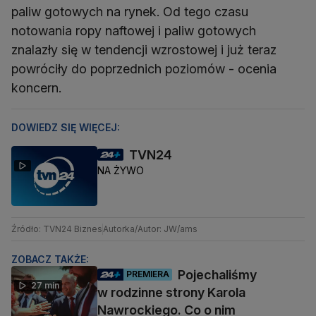
paliw gotowych na rynek. Od tego czasu
notowania ropy naftowej i paliw gotowych
znalazły się w tendencji wzrostowej i już teraz
powróciły do poprzednich poziomów - ocenia
koncern.
DOWIEDZ SIĘ WIĘCEJ:
TVN24
NA ŻYWO
Źródło: TVN24 Biznes
Autorka/Autor: JW/ams
ZOBACZ TAKŻE:
Pojechaliśmy
PREMIERA
27 min
w rodzinne strony Karola
Nawrockiego. Co o nim