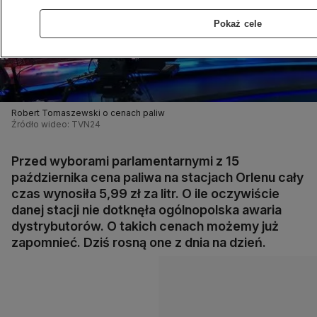
Pokaż cele
Robert Tomaszewski o cenach paliw
Źródło wideo: TVN24
Przed wyborami parlamentarnymi z 15
października cena paliwa na stacjach Orlenu cały
czas wynosiła 5,99 zł za litr. O ile oczywiście
danej stacji nie dotknęła ogólnopolska awaria
dystrybutorów. O takich cenach możemy już
zapomnieć. Dziś rosną one z dnia na dzień.