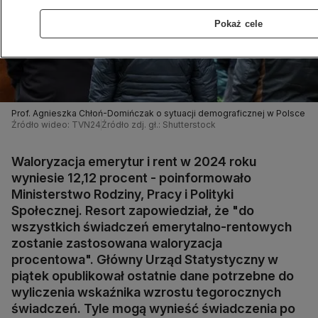
Pokaż cele
Prof. Agnieszka Chłoń-Domińczak o sytuacji demograficznej w Polsce
Źródło wideo: TVN24
Źródło zdj. gł.: Shutterstock
Waloryzacja emerytur i rent w 2024 roku
wyniesie 12,12 procent - poinformowało
Ministerstwo Rodziny, Pracy i Polityki
Społecznej. Resort zapowiedział, że "do
wszystkich świadczeń emerytalno-rentowych
zostanie zastosowana waloryzacja
procentowa". Główny Urząd Statystyczny w
piątek opublikował ostatnie dane potrzebne do
wyliczenia wskaźnika wzrostu tegorocznych
świadczeń. Tyle mogą wynieść świadczenia po