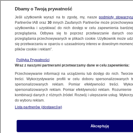
Dbamy o Twoją prywatność
Jeśli użytkownik wyrazi na to zgodę, my, nasze
podmioty stowarzys
Partnerów IAB oraz
30
innych Zaufanych Partnerów może przechowywa
BIZNES
użytkownika i uzyskiwać do nich dostęp w celu zapewnienia bardzi
przeglądania. Odbywa się to poprzez przetwarzanie danych os
przeglądania przechowywanych w plikach cookie. Użytkownik może udzie
DLA SENIORA
się przetwarzaniu w oparciu o uzasadniony interes w dowolnym momencie
plików cookie i reklam”.
Tyle wyniesie waloryzacja emerytur
Polityka Prywatności
w 2024 roku. Wyliczenia
Wraz z naszymi partnerami przetwarzamy dane w celu zapewnienia:
Przechowywanie informacji na urządzeniu lub dostęp do nich. Tworzeni
9.02.2024, 10:28
Aktualizacja:
9.02.2024, 12:47
treści. Wykorzystywanie profili w celu doboru spersonalizowanych tr
spersonalizowanych reklam. Pomiar efektywności treści. Wyko
spersonalizowanych reklam. Pomiar efektywności reklam. Rozumienie o
Udostępnij
kombinacji danych z różnych źródeł. Rozwój i ulepszanie usług. Wykor
do wyboru reklam.
Lista partnerów (dostawców)
Akceptuję