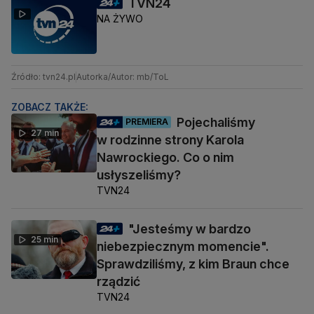
TVN24
NA ŻYWO
Źródło: tvn24.pl
Autorka/Autor: mb/ToL
ZOBACZ TAKŻE:
Pojechaliśmy
PREMIERA
27 min
w rodzinne strony Karola
Nawrockiego. Co o nim
usłyszeliśmy?
TVN24
"Jesteśmy w bardzo
25 min
niebezpiecznym momencie".
Sprawdziliśmy, z kim Braun chce
rządzić
TVN24