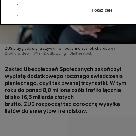
Pokaż cele
ZUS przygląda się fałszywym wnioskom o zasiłek chorobowy
Źródło wideo: TVN24
Źródło zdj. gł.: Shutterstock
Zakład Ubezpieczeń Społecznych zakończył
wypłatę dodatkowego rocznego świadczenia
pieniężnego, czyli tak zwanej trzynastki. W tym
roku do ponad 8,8 miliona osób trafiło łącznie
blisko 16,5 miliarda złotych
brutto. ZUS rozpoczął też coroczną wysyłkę
listów do emerytów i rencistów.