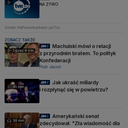
NA ŻYWO
Źródło: PAP
Autorka/Autor: jw/ToL
ZOBACZ TAKŻE:
Machulski mówi o relacji
1 godz 6 min
z przyrodnim bratem. To polityk
Konfederacji
Piotr Jacoń
Jak ukraść miliardy
45 min
i rozpłynąć się w powietrzu?
Amerykański senat
38 min
zdecydował. "Zła wiadomość dla