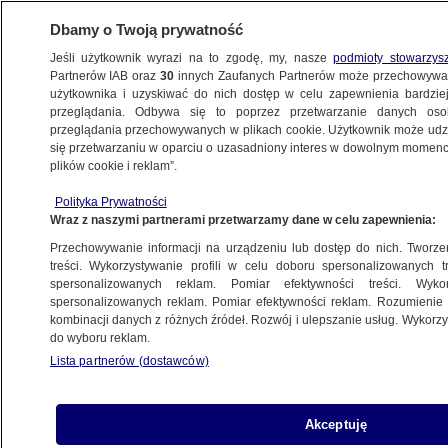
Dbamy o Twoją prywatność
Jeśli użytkownik wyrazi na to zgodę, my, nasze
podmioty stowarzys
Partnerów IAB oraz
30
innych Zaufanych Partnerów może przechowywa
BIZNES
użytkownika i uzyskiwać do nich dostęp w celu zapewnienia bardzi
przeglądania. Odbywa się to poprzez przetwarzanie danych os
przeglądania przechowywanych w plikach cookie. Użytkownik może udzie
DLA SENIORA
się przetwarzaniu w oparciu o uzasadniony interes w dowolnym momencie
plików cookie i reklam”.
Koperty dla milionów emerytów. Dwie
Polityka Prywatności
ważne decyzje
Wraz z naszymi partnerami przetwarzamy dane w celu zapewnienia:
Przechowywanie informacji na urządzeniu lub dostęp do nich. Tworzeni
28.04.2025, 11:14
treści. Wykorzystywanie profili w celu doboru spersonalizowanych tr
spersonalizowanych reklam. Pomiar efektywności treści. Wyko
spersonalizowanych reklam. Pomiar efektywności reklam. Rozumienie o
Udostępnij
kombinacji danych z różnych źródeł. Rozwój i ulepszanie usług. Wykor
do wyboru reklam.
Lista partnerów (dostawców)
Akceptuję