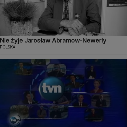
Nie żyje Jarosław Abramow-Newerly
POLSKA