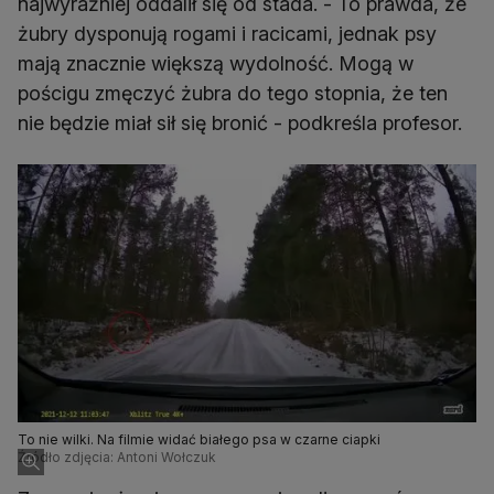
najwyraźniej oddalił się od stada. - To prawda, że
żubry dysponują rogami i racicami, jednak psy
mają znacznie większą wydolność. Mogą w
pościgu zmęczyć żubra do tego stopnia, że ten
nie będzie miał sił się bronić - podkreśla profesor.
To nie wilki. Na filmie widać białego psa w czarne ciapki
Źródło zdjęcia: Antoni Wołczuk