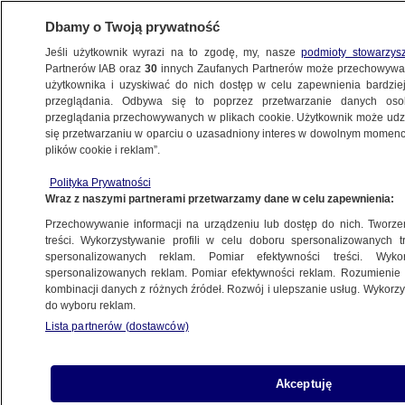
Dbamy o Twoją prywatność
Jeśli użytkownik wyrazi na to zgodę, my, nasze
podmioty stowarzys
Partnerów IAB oraz
30
innych Zaufanych Partnerów może przechowywa
użytkownika i uzyskiwać do nich dostęp w celu zapewnienia bardzi
przeglądania. Odbywa się to poprzez przetwarzanie danych os
przeglądania przechowywanych w plikach cookie. Użytkownik może udzie
BIAŁYSTOK
się przetwarzaniu w oparciu o uzasadniony interes w dowolnym momencie
plików cookie i reklam”.
Podlasie. Sfora psów goniła żubra
Polityka Prywatności
Wraz z naszymi partnerami przetwarzamy dane w celu zapewnienia:
8.02.2022, 14:53
Przechowywanie informacji na urządzeniu lub dostęp do nich. Tworzeni
treści. Wykorzystywanie profili w celu doboru spersonalizowanych tr
Udostępnij
spersonalizowanych reklam. Pomiar efektywności treści. Wyko
spersonalizowanych reklam. Pomiar efektywności reklam. Rozumienie o
kombinacji danych z różnych źródeł. Rozwój i ulepszanie usług. Wykor
do wyboru reklam.
Lista partnerów (dostawców)
Akceptuję