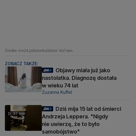
Źródło: tvn24.pl
Autorka/Autor: tm/ tam
ZOBACZ TAKŻE:
Objawy miała już jako
nastolatka. Diagnozę dostała
w wieku 74 lat
Zuzanna Kuffel
Dziś mija 15 lat od śmierci
57 min
Andrzeja Leppera. "Nigdy
nie uwierzę, że to było
samobójstwo"