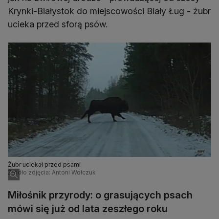
Krynki-Białystok do miejscowości Biały Ług - żubr
ucieka przed sforą psów.
Żubr uciekał przed psami
Źródło zdjęcia: Antoni Wołczuk
Miłośnik przyrody: o grasujących psach
mówi się już od lata zeszłego roku