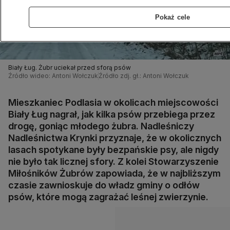
Pokaż cele
Biały Ług. Żubr uciekał przed sforą psów
Źródło wideo: Antoni Wołczuk
Źródło zdj. gł.: Antoni Wołczuk
Mieszkaniec Podlasia w okolicach miejscowości
Biały Ług nagrał, jak kilka psów przebiega przez
drogę, goniąc młodego żubra. Nadleśniczy
Nadleśnictwa Krynki przyznaje, że w okolicznych
lasach spotykane były bezpańskie psy, ale nigdy
nie było tak licznej sfory. Z kolei Stowarzyszenie
Miłośników Żubrów zapowiada, że w najbliższym
czasie zawnioskuje do władz gminy o odłów
psów, które mogą zagrażać leśnej zwierzynie.