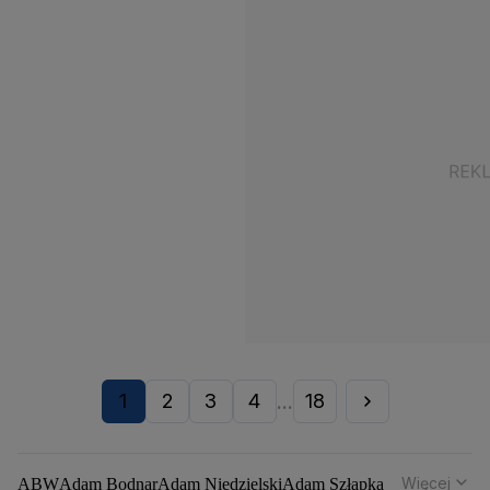
1
2
3
4
18
...
Więcej
ABW
Adam Bodnar
Adam Niedzielski
Adam Szłapka