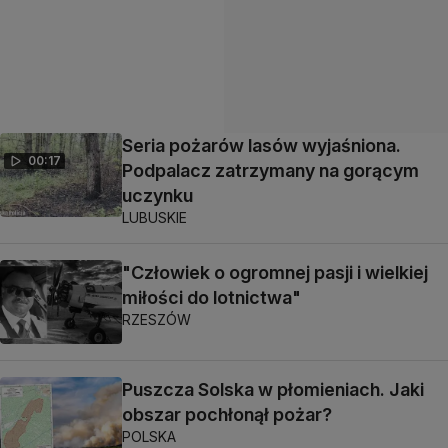
Seria pożarów lasów wyjaśniona.
00:17
Podpalacz zatrzymany na gorącym
uczynku
LUBUSKIE
"Człowiek o ogromnej pasji i wielkiej
miłości do lotnictwa"
RZESZÓW
Puszcza Solska w płomieniach. Jaki
obszar pochłonął pożar?
POLSKA