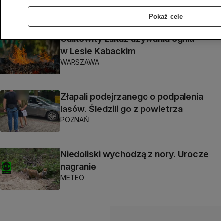
Pokaż cele
Całkowity zakaz używania ognia
w Lesie Kabackim
WARSZAWA
Złapali podejrzanego o podpalenia
lasów. Śledzili go z powietrza
POZNAŃ
Niedoliski wychodzą z nory. Urocze
nagranie
METEO