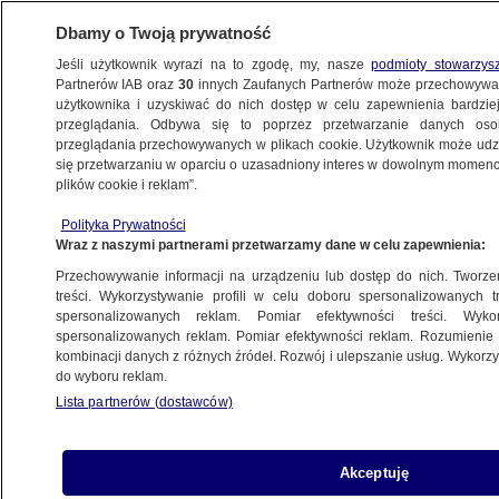
Dbamy o Twoją prywatność
Jeśli użytkownik wyrazi na to zgodę, my, nasze
podmioty stowarzys
Partnerów IAB oraz
30
innych Zaufanych Partnerów może przechowywa
użytkownika i uzyskiwać do nich dostęp w celu zapewnienia bardzi
przeglądania. Odbywa się to poprzez przetwarzanie danych os
przeglądania przechowywanych w plikach cookie. Użytkownik może udzie
LASY
się przetwarzaniu w oparciu o uzasadniony interes w dowolnym momencie
plików cookie i reklam”.
Płoniemy. Statystyki z Polski
szokują Europę
Polityka Prywatności
Wraz z naszymi partnerami przetwarzamy dane w celu zapewnienia:
Bartosz Żurawicz
Przechowywanie informacji na urządzeniu lub dostęp do nich. Tworzeni
treści. Wykorzystywanie profili w celu doboru spersonalizowanych tr
spersonalizowanych reklam. Pomiar efektywności treści. Wyko
Płonie las i nieużytki rolne, zagrożone
spersonalizowanych reklam. Pomiar efektywności reklam. Rozumienie o
domy
kombinacji danych z różnych źródeł. Rozwój i ulepszanie usług. Wykor
KIELCE
do wyboru reklam.
Lista partnerów (dostawców)
Zakaz wstępu do lasów
Akceptuję
METEO