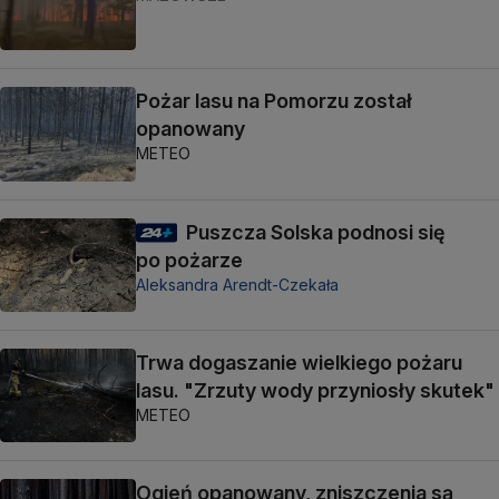
Pożar lasu na Pomorzu został
opanowany
METEO
Puszcza Solska podnosi się
po pożarze
Aleksandra Arendt-Czekała
Trwa dogaszanie wielkiego pożaru
lasu. "Zrzuty wody przyniosły skutek"
METEO
Ogień opanowany, zniszczenia są