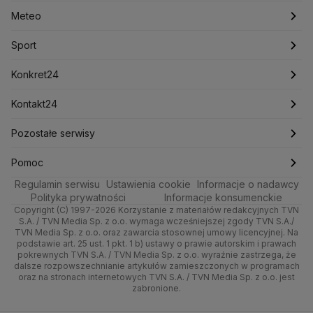
Lasy Państwowe
Lech Wałęsa
Lewica
Meteo
Artykuły
Fakty o Świecie
Łódź
Najnowsze
Meteo
Lotnisko Chopina
Lotto
Maciej Wąsik
Marcin Przydacz
Marcin Kierwiński
Marian Banaś
Sport
Newslettery
Ludzie Faktów
Katowice
Notowania
Pogoda godzinowa
Sport
Mariusz Błaszczak
Mariusz Kamiński
Mark Zuckerberg
Mateusz Morawiecki
Zdrowie
Kraków
Pieniądze
Pogoda długoterminowa
Piłka Nożna
Konkret24
Michał Kamiński
Technologia
Poznań
Nieruchomości
Pogoda na jutro
Ministerstwo Aktywów Państwowych
Tenis
Najnowsze
Kontakt24
Ministerstwo Edukacji i Nauki
Kultura i styl
Trójmiasto
Rynki
Pogoda na weekend
Kolarstwo
Polska
Najnowsze
Pozostałe serwisy
Ministerstwo Infrastruktury
Ministerstwo Kultury
Ministerstwo Obrony Narodowej
Ciekawostki
Wrocław
Dla firm
Najnowsze
Skoki Narciarskie
Świat
Gorące Tematy
TVN
Pomoc
Ministerstwo Rolnictwa
Regulamin serwisu
Quizy
Ustawienia cookie
Informacje o nadawcy
Ministerstwo Rozwoju i Technologii
Kielce
Handel
Polska
Sporty zimowe
Polityka
Wyślij zgłoszenie
Dzień Dobry TVN
Centrum pomocy
Polityka prywatności
Informacje konsumenckie
Ministerstwo Sportu i Turystyki
Copyright (C) 1997-2026 Korzystanie z materiałów redakcyjnych TVN
Tematy
Kujawsko-pomorskie
Ze świata
Prognoza
Lekkoatletyka
Zdrowie
Uwaga TVN
Ministerstwo Cyfryzacji
Test zgodności
S.A. / TVN Media Sp. z o.o. wymaga wcześniejszej zgody TVN S.A./
TVN Media Sp. z o.o. oraz zawarcia stosownej umowy licencyjnej. Na
Ministerstwo Edukacji Narodowej
Lublin
podstawie art. 25 ust. 1 pkt. 1 b) ustawy o prawie autorskim i prawach
Tech
Świat
Siatkówka
Tech
HGTV
Oglądaj na TV
Ministerstwo Finansów
pokrewnych TVN S.A. / TVN Media Sp. z o.o. wyraźnie zastrzega, że
dalsze rozpowszechnianie artykułów zamieszczonych w programach
Ministerstwo Klimatu i Środowiska
Lubuskie
Moto
Nauka
F1
Nauka
TVN Turbo
Zrealizuj voucher
oraz na stronach internetowych TVN S.A. / TVN Media Sp. z o.o. jest
Ministerstwo Nauki i Szkolnictwa Wyższego
zabronione.
Olsztyn
Dla seniora
Ciekawostki
Ministerstwo Sprawiedliwości
Rozrywka
TVN Style