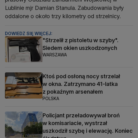
Lublinie mjr Damian Stanula. Zabudowania były
oddalone o około trzy kilometry od strzelnicy.
DOWIEDZ SIĘ WIĘCEJ:
"Strzelił z pistoletu w szyby".
Siedem okien uszkodzonych
WARSZAWA
Ktoś pod osłoną nocy strzelał
w okna. Zatrzymano 41-latka
z pokaźnym arsenałem
POLSKA
Policjant przeładowywał broń
w komisariacie, wystrzał
uszkodził szybę i elewację. Koniec