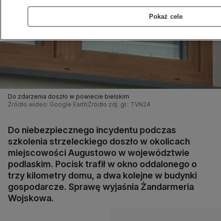
Pokaż cele
Do zdarzenia doszło w powiecie bielskim
Źródło wideo: Google Earth
Źródło zdj. gł.: TVN24
Do niebezpiecznego incydentu podczas
szkolenia strzeleckiego doszło w okolicach
miejscowości Augustowo w województwie
podlaskim. Pocisk trafił w okno oddalonego o
trzy kilometry domu, a dwa kolejne w budynki
gospodarcze. Sprawę wyjaśnia Żandarmeria
Wojskowa.