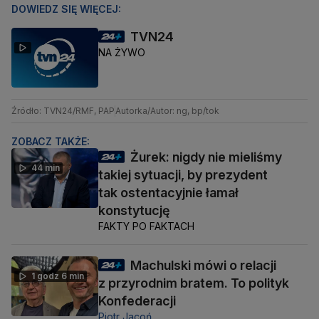
DOWIEDZ SIĘ WIĘCEJ:
TVN24
NA ŻYWO
Źródło: TVN24/RMF, PAP
Autorka/Autor: ng, bp/tok
ZOBACZ TAKŻE:
Żurek: nigdy nie mieliśmy
44 min
takiej sytuacji, by prezydent
tak ostentacyjnie łamał
konstytucję
FAKTY PO FAKTACH
Machulski mówi o relacji
1 godz 6 min
z przyrodnim bratem. To polityk
Konfederacji
Piotr Jacoń