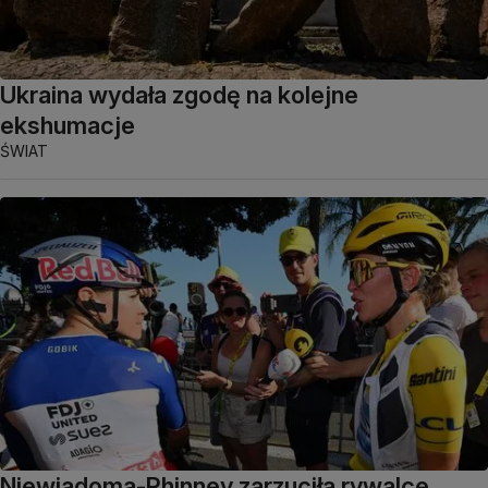
Ukraina wydała zgodę na kolejne
ekshumacje
ŚWIAT
Niewiadoma-Phinney zarzuciła rywalce