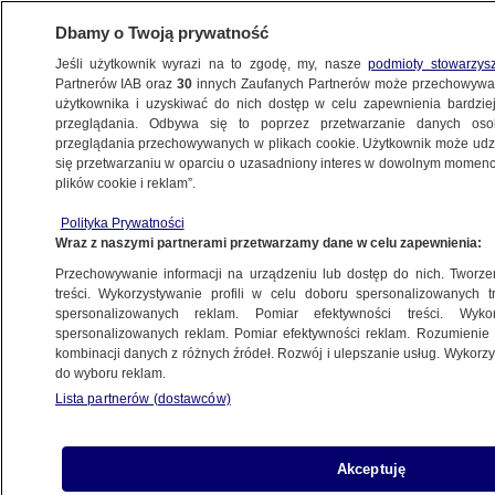
Dbamy o Twoją prywatność
Jeśli użytkownik wyrazi na to zgodę, my, nasze
podmioty stowarzys
Partnerów IAB oraz
30
innych Zaufanych Partnerów może przechowywa
użytkownika i uzyskiwać do nich dostęp w celu zapewnienia bardzi
przeglądania. Odbywa się to poprzez przetwarzanie danych os
przeglądania przechowywanych w plikach cookie. Użytkownik może udzie
BIAŁYSTOK
się przetwarzaniu w oparciu o uzasadniony interes w dowolnym momencie
plików cookie i reklam”.
Pociski trafiły w dom i budynki
Polityka Prywatności
gospodarcze. Groźny incydent podczas
Wraz z naszymi partnerami przetwarzamy dane w celu zapewnienia:
ćwiczeń
Przechowywanie informacji na urządzeniu lub dostęp do nich. Tworzeni
treści. Wykorzystywanie profili w celu doboru spersonalizowanych tr
22.05.2025, 17:07
Aktualizacja:
23.05.2025, 13:30
spersonalizowanych reklam. Pomiar efektywności treści. Wyko
spersonalizowanych reklam. Pomiar efektywności reklam. Rozumienie o
kombinacji danych z różnych źródeł. Rozwój i ulepszanie usług. Wykor
Posłuchaj artykułu
do wyboru reklam.
Czyta lektor AI
Lista partnerów (dostawców)
Akceptuję