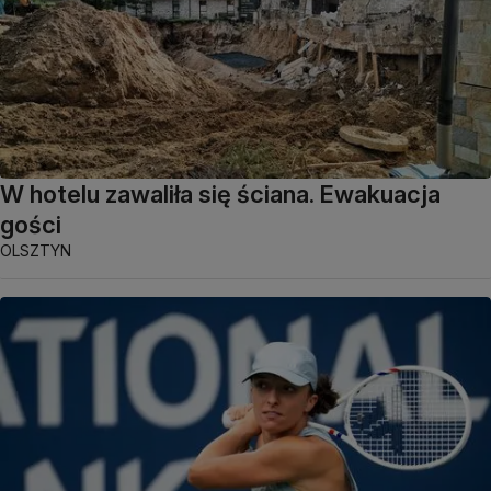
W hotelu zawaliła się ściana. Ewakuacja
gości
OLSZTYN