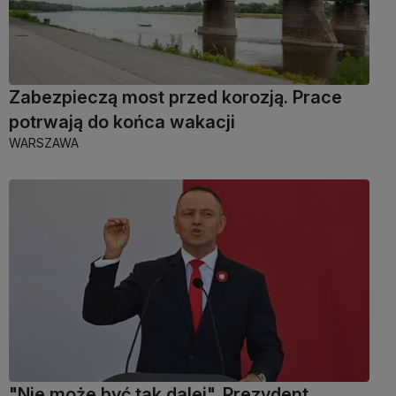
Zabezpieczą most przed korozją. Prace
potrwają do końca wakacji
WARSZAWA
"Nie może być tak dalej". Prezydent