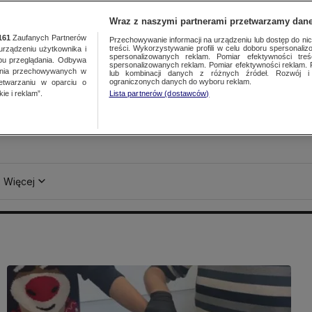
Wraz z naszymi partnerami przetwarzamy dane
161
Zaufanych Partnerów
Przechowywanie informacji na urządzeniu lub dostęp do nich.
treści. Wykorzystywanie profili w celu doboru spersonalizo
ządzeniu użytkownika i
spersonalizowanych reklam. Pomiar efektywności treś
bu przeglądania. Odbywa
spersonalizowanych reklam. Pomiar efektywności reklam. 
ania przechowywanych w
lub kombinacji danych z różnych źródeł. Rozwój i 
ograniczonych danych do wyboru reklam.
zetwarzaniu w oparciu o
ie i reklam”.
Lista partnerów (dostawców)
Więcej