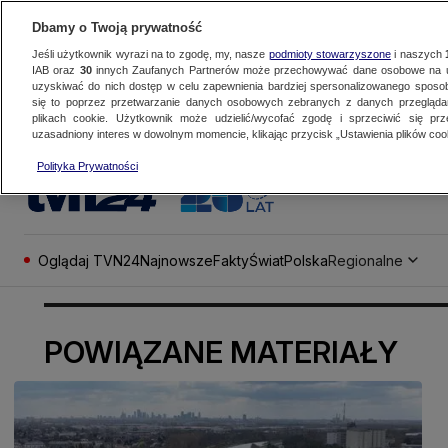
Dbamy o Twoją prywatność
Jeśli użytkownik wyrazi na to zgodę, my, nasze
podmioty stowarzyszone
i naszych
IAB oraz
30
innych Zaufanych Partnerów może przechowywać dane osobowe na ur
uzyskiwać do nich dostęp w celu zapewnienia bardziej spersonalizowanego sposo
się to poprzez przetwarzanie danych osobowych zebranych z danych przegląd
plikach cookie. Użytkownik może udzielić/wycofać zgodę i sprzeciwić się pr
uzasadniony interes w dowolnym momencie, klikając przycisk „Ustawienia plików cook
Polityka Prywatności
Oglądaj TVN24
Najnowsze
Fakty
Świat
Polska
Regionalne
POWIĄZANE MATERIAŁY