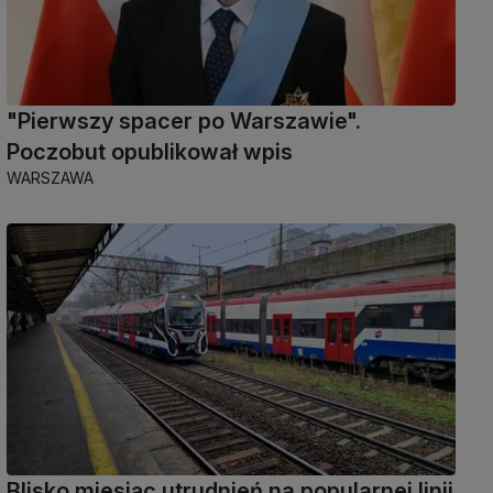
"Pierwszy spacer po Warszawie".
Poczobut opublikował wpis
WARSZAWA
Blisko miesiąc utrudnień na popularnej linii