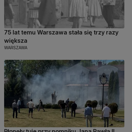
75 lat temu Warszawa stała się trzy razy
większa
WARSZAWA
Płonęły tuje przy pomniku Jana Pawła II