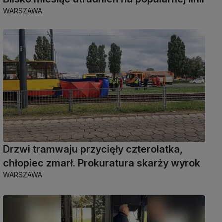
WARSZAWA
Drzwi tramwaju przycięły czterolatka,
chłopiec zmarł. Prokuratura skarży wyrok
WARSZAWA