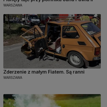
WARSZAWA
Zderzenie z małym Fiatem. Są ranni
WARSZAWA