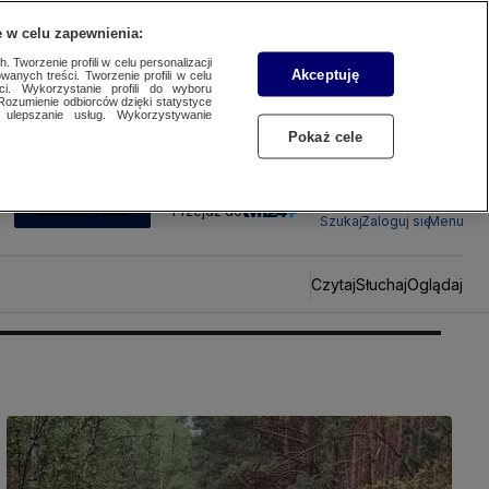
 w celu zapewnienia:
 Tworzenie profili w celu personalizacji
Akceptuję
wanych treści. Tworzenie profili w celu
ci. Wykorzystanie profili do wyboru
Rozumienie odbiorców dzięki statystyce
ulepszanie usług. Wykorzystywanie
Pokaż cele
SUBSKRYBUJ
Przejdź do
Szukaj
Zaloguj się
Menu
Czytaj
Słuchaj
Oglądaj