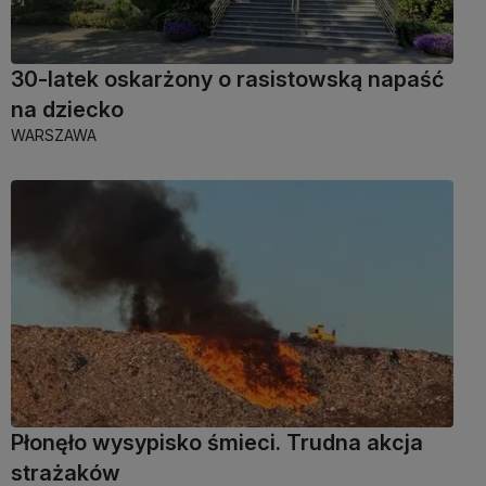
30-latek oskarżony o rasistowską napaść
na dziecko
WARSZAWA
Płonęło wysypisko śmieci. Trudna akcja
strażaków