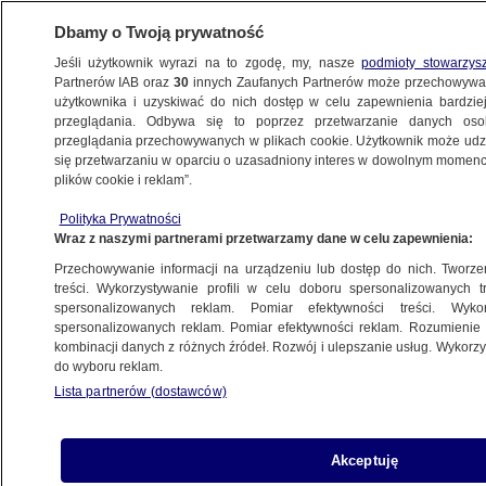
Dbamy o Twoją prywatność
Jeśli użytkownik wyrazi na to zgodę, my, nasze
podmioty stowarzys
Partnerów IAB oraz
30
innych Zaufanych Partnerów może przechowywa
użytkownika i uzyskiwać do nich dostęp w celu zapewnienia bardzi
przeglądania. Odbywa się to poprzez przetwarzanie danych os
przeglądania przechowywanych w plikach cookie. Użytkownik może udzie
WROCŁAW
się przetwarzaniu w oparciu o uzasadniony interes w dowolnym momencie
plików cookie i reklam”.
Te filmy będą promować igrzyska
Polityka Prywatności
we Wrocławiu
Wraz z naszymi partnerami przetwarzamy dane w celu zapewnienia:
Przechowywanie informacji na urządzeniu lub dostęp do nich. Tworzeni
21.05.2012, 20:19
treści. Wykorzystywanie profili w celu doboru spersonalizowanych tr
spersonalizowanych reklam. Pomiar efektywności treści. Wyko
spersonalizowanych reklam. Pomiar efektywności reklam. Rozumienie o
Udostępnij
kombinacji danych z różnych źródeł. Rozwój i ulepszanie usług. Wykor
do wyboru reklam.
Lista partnerów (dostawców)
Akceptuję