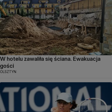
W hotelu zawaliła się ściana. Ewakuacja
gości
OLSZTYN