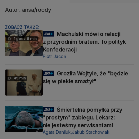
Autor: ansa/roody
ZOBACZ TAKŻE:
Machulski mówi o relacji
1 godz 6 min
z przyrodnim bratem. To polityk
Konfederacji
Piotr Jacoń
Groziła Wojtyle, że "będzie
45 min
się w piekle smażył"
Śmiertelna pomyłka przy
"prostym" zabiegu. Lekarz:
nie jesteśmy serwisantami
Agata Daniluk,
Jakub Stachowiak