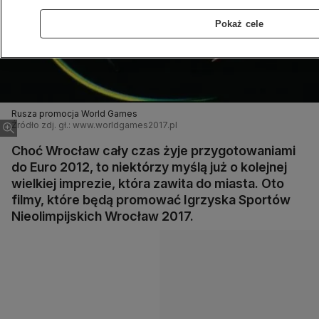
Pokaż cele
Rusza promocja World Games
Źródło zdj. gł.: www.worldgames2017.pl
Choć Wrocław cały czas żyje przygotowaniami
do Euro 2012, to niektórzy myślą już o kolejnej
wielkiej imprezie, która zawita do miasta. Oto
filmy, które będą promować Igrzyska Sportów
Nieolimpijskich Wrocław 2017.