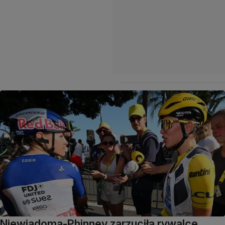
Niewiadoma-Phinney zarzuciła rywalce