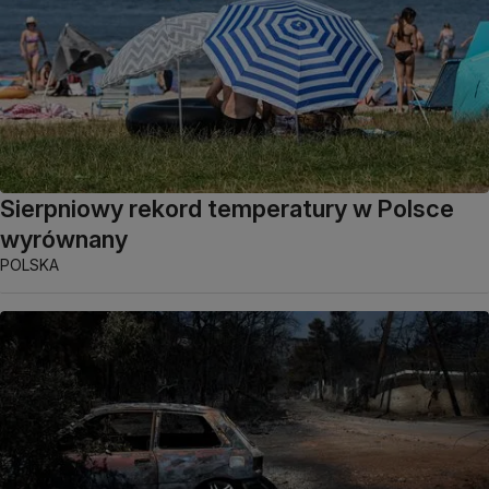
Sierpniowy rekord temperatury w Polsce
wyrównany
POLSKA