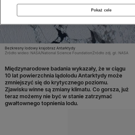
Pokaż cele
Bezkresny lodowy krajobraz Antarktydy
Źródło wideo: NASA/National Science Foundation
Źródło zdj. gł.: NASA
Międzynarodowe badania wykazały, że w ciągu
10 lat powierzchnia lądolodu Antarktydy może
zmniejszyć się do krytycznego poziomu.
Zjawisku winne są zmiany klimatu. Co gorsza, już
teraz możemy nie być w stanie zatrzymać
gwałtownego topnienia lodu.