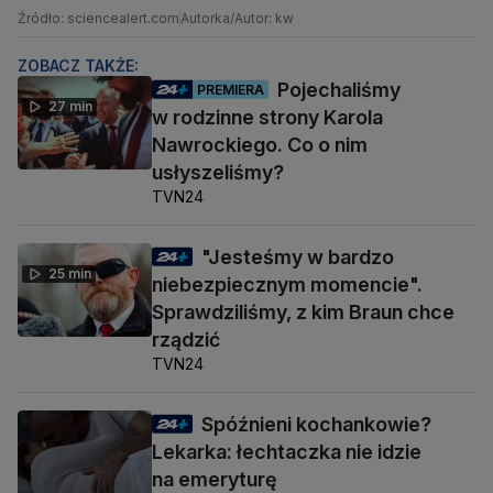
Źródło: sciencealert.com
Autorka/Autor: kw
ZOBACZ TAKŻE:
Pojechaliśmy
PREMIERA
27 min
w rodzinne strony Karola
Nawrockiego. Co o nim
usłyszeliśmy?
TVN24
"Jesteśmy w bardzo
25 min
niebezpiecznym momencie".
Sprawdziliśmy, z kim Braun chce
rządzić
TVN24
Spóźnieni kochankowie?
Lekarka: łechtaczka nie idzie
na emeryturę