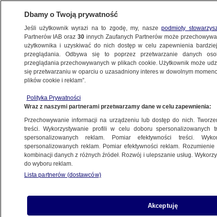
Dbamy o Twoją prywatność
Jeśli użytkownik wyrazi na to zgodę, my, nasze
podmioty stowarzys
Partnerów IAB oraz
30
innych Zaufanych Partnerów może przechowywa
METEO
użytkownika i uzyskiwać do nich dostęp w celu zapewnienia bardzi
przeglądania. Odbywa się to poprzez przetwarzanie danych os
przeglądania przechowywanych w plikach cookie. Użytkownik może udzie
ŚWIAT
się przetwarzaniu w oparciu o uzasadniony interes w dowolnym momencie
plików cookie i reklam”.
Wydra zaatakowała trzy kobiety, jedna
Polityka Prywatności
z nich trafiła do szpitala
Wraz z naszymi partnerami przetwarzamy dane w celu zapewnienia:
Przechowywanie informacji na urządzeniu lub dostęp do nich. Tworzeni
4.08.2023, 07:48
treści. Wykorzystywanie profili w celu doboru spersonalizowanych tr
spersonalizowanych reklam. Pomiar efektywności treści. Wyko
spersonalizowanych reklam. Pomiar efektywności reklam. Rozumienie o
Udostępnij
kombinacji danych z różnych źródeł. Rozwój i ulepszanie usług. Wykor
do wyboru reklam.
Lista partnerów (dostawców)
Akceptuję