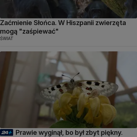
Zaćmienie Słońca. W Hiszpanii zwierzęta
mogą "zaśpiewać"
ŚWIAT
Prawie wyginął, bo był zbyt piękny.