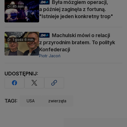
Była mózgiem operacji,
45 min
a później zaginęła z fortuną.
"Istnieje jeden konkretny trop"
Machulski mówi o relacji
1 godz 6 min
z przyrodnim bratem. To polityk
Konfederacji
Piotr Jacoń
UDOSTĘPNIJ:
TAGI:
USA
zwierzęta