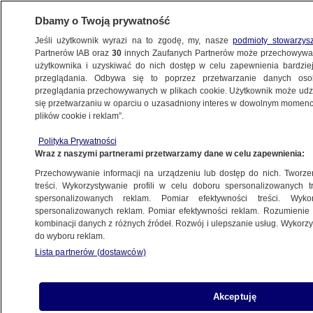
Dbamy o Twoją prywatność
Jeśli użytkownik wyrazi na to zgodę, my, nasze
podmioty stowarzys
Partnerów IAB oraz
30
innych Zaufanych Partnerów może przechowywa
METEO
użytkownika i uzyskiwać do nich dostęp w celu zapewnienia bardzi
przeglądania. Odbywa się to poprzez przetwarzanie danych os
przeglądania przechowywanych w plikach cookie. Użytkownik może udzie
ŚWIAT
się przetwarzaniu w oparciu o uzasadniony interes w dowolnym momencie
plików cookie i reklam”.
Półroczna misja dobiegła końca.
Polityka Prywatności
Tajkonauci wrócili na Ziemię
Wraz z naszymi partnerami przetwarzamy dane w celu zapewnienia:
Przechowywanie informacji na urządzeniu lub dostęp do nich. Tworzeni
30.04.2024, 20:49
treści. Wykorzystywanie profili w celu doboru spersonalizowanych tr
spersonalizowanych reklam. Pomiar efektywności treści. Wyko
spersonalizowanych reklam. Pomiar efektywności reklam. Rozumienie o
Udostępnij
kombinacji danych z różnych źródeł. Rozwój i ulepszanie usług. Wykor
do wyboru reklam.
Trzech tajkonautów wróciło we wtorek na
Lista partnerów (dostawców)
Ziemię. Tym samym zakończyła się ich
sześciomiesięczna misja na chińskiej stacji
kosmicznej Tiangong. - Jestem dumny z mojej
Akceptuję
ojczyzny - powiedział Tang Hongbo, jeden z