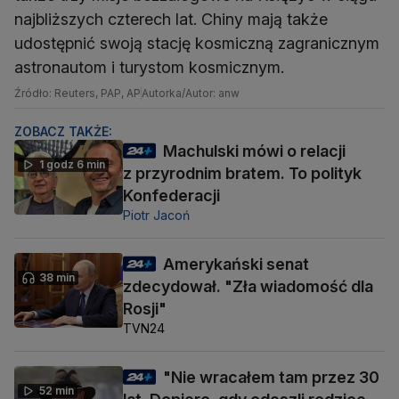
najbliższych czterech lat. Chiny mają także
udostępnić swoją stację kosmiczną zagranicznym
astronautom i turystom kosmicznym.
Źródło: Reuters, PAP, AP
Autorka/Autor: anw
ZOBACZ TAKŻE:
Machulski mówi o relacji
1 godz 6 min
z przyrodnim bratem. To polityk
Konfederacji
Piotr Jacoń
Amerykański senat
38 min
zdecydował. "Zła wiadomość dla
Rosji"
TVN24
"Nie wracałem tam przez 30
52 min