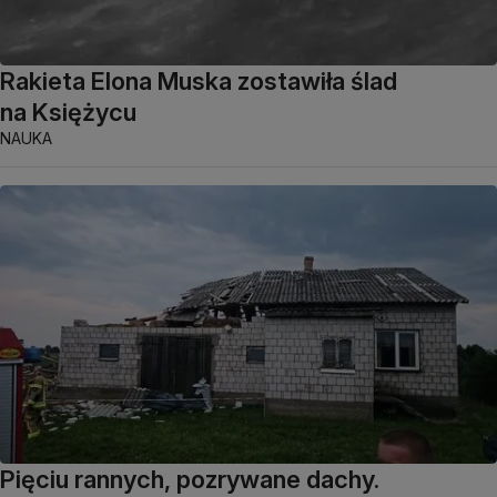
Rakieta Elona Muska zostawiła ślad
na Księżycu
NAUKA
Pięciu rannych, pozrywane dachy.