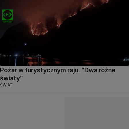
Pożar w turystycznym raju. "Dwa różne
światy"
ŚWIAT