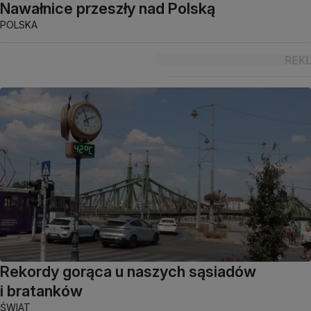
Nawałnice przeszły nad Polską
POLSKA
Rekordy gorąca u naszych sąsiadów
i bratanków
ŚWIAT