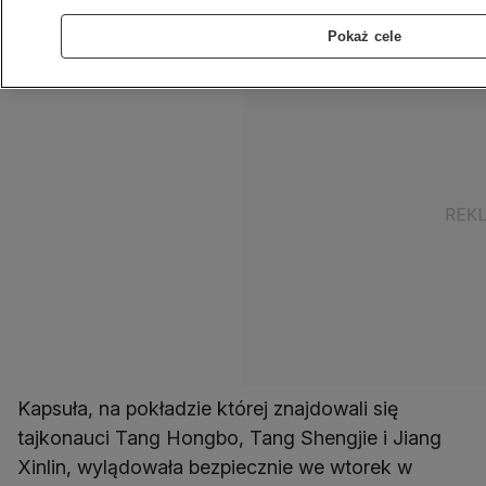
tajkonautów.
Pokaż cele
Kapsuła, na pokładzie której znajdowali się
tajkonauci Tang Hongbo, Tang Shengjie i Jiang
Xinlin, wylądowała bezpiecznie we wtorek w