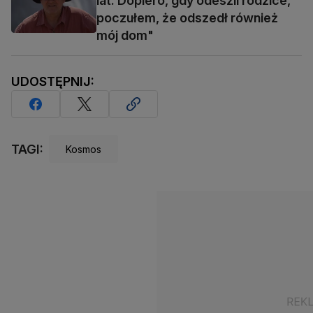
lat. Dopiero, gdy odeszli rodzice,
poczułem, że odszedł również
mój dom"
UDOSTĘPNIJ:
TAGI:
Kosmos