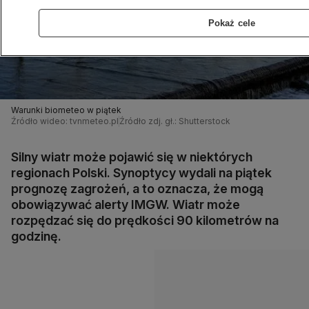
Pokaż cele
Warunki biometeo w piątek
Źródło wideo: tvnmeteo.pl
Źródło zdj. gł.: Shutterstock
Silny wiatr może pojawić się w niektórych
regionach Polski. Synoptycy wydali na piątek
prognozę zagrożeń, a to oznacza, że mogą
obowiązywać alerty IMGW. Wiatr może
rozpędzać się do prędkości 90 kilometrów na
godzinę.