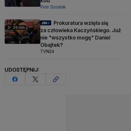
kod
Piotr Szostak
Prokuratura wzięła się
28 min
za człowieka Kaczyńskiego. Już
nie "wszystko mogę" Daniel
Obajtek?
TVN24
UDOSTĘPNIJ: