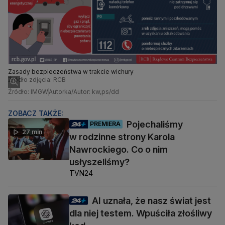
Zasady bezpieczeństwa w trakcie wichury
Źródło zdjęcia: RCB
Źródło: IMGW
Autorka/Autor: kw,ps/dd
ZOBACZ TAKŻE:
Pojechaliśmy
PREMIERA
27 min
w rodzinne strony Karola
Nawrockiego. Co o nim
usłyszeliśmy?
TVN24
AI uznała, że nasz świat jest
dla niej testem. Wpuściła złośliwy