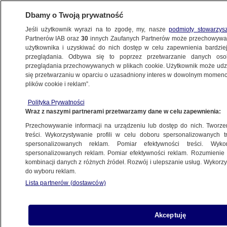
Dbamy o Twoją prywatność
Jeśli użytkownik wyrazi na to zgodę, my, nasze
podmioty stowarzys
Partnerów IAB oraz
30
innych Zaufanych Partnerów może przechowywa
METEO
użytkownika i uzyskiwać do nich dostęp w celu zapewnienia bardzi
przeglądania. Odbywa się to poprzez przetwarzanie danych os
przeglądania przechowywanych w plikach cookie. Użytkownik może udzie
PROGNOZA
się przetwarzaniu w oparciu o uzasadniony interes w dowolnym momencie
plików cookie i reklam”.
Alerty IMGW przed silnym wiatrem.
Polityka Prywatności
Wydano prognozę zagrożeń
Wraz z naszymi partnerami przetwarzamy dane w celu zapewnienia:
Przechowywanie informacji na urządzeniu lub dostęp do nich. Tworzeni
14.10.2021, 06:24
Aktualizacja:
15.10.2021, 06:18
treści. Wykorzystywanie profili w celu doboru spersonalizowanych tr
spersonalizowanych reklam. Pomiar efektywności treści. Wyko
spersonalizowanych reklam. Pomiar efektywności reklam. Rozumienie o
Udostępnij
kombinacji danych z różnych źródeł. Rozwój i ulepszanie usług. Wykor
do wyboru reklam.
Lista partnerów (dostawców)
Akceptuję