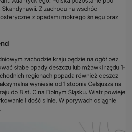
anu Atlantyckiego. Polska pozostanie pod
i Skandynawii. Z zachodu na wschód
tmosferyczne z opadami mokrego śniegu oraz
end
dniowym zachodzie kraju będzie na ogół bez
wać słabe opady deszczu lub mżawki rzędu 1-
schodnich regionach popada również deszcz
aksymalna wyniesie od 1 stopnia Celsjusza na
raju do 8 st. C na Dolnym Śląsku. Wiatr powieje
kowanie i dość silnie. W porywach osiągnie
.