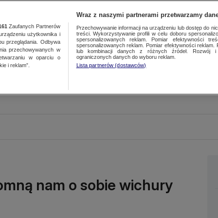
Wraz z naszymi partnerami przetwarzamy dane
161
Zaufanych Partnerów
Przechowywanie informacji na urządzeniu lub dostęp do nich.
treści. Wykorzystywanie profili w celu doboru spersonalizo
ządzeniu użytkownika i
spersonalizowanych reklam. Pomiar efektywności treś
bu przeglądania. Odbywa
spersonalizowanych reklam. Pomiar efektywności reklam. 
ania przechowywanych w
lub kombinacji danych z różnych źródeł. Rozwój i 
ograniczonych danych do wyboru reklam.
zetwarzaniu w oparciu o
ie i reklam”.
Lista partnerów (dostawców)
pomną nam o sobie wichury