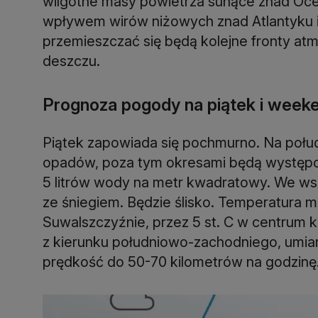
wilgotne masy powietrza sunące znad Oce
wpływem wirów niżowych znad Atlantyku 
przemieszczać się będą kolejne fronty a
deszczu.
Prognoza pogody na piątek i week
Piątek zapowiada się pochmurno. Na połu
opadów, poza tym okresami będą występo
5 litrów wody na metr kwadratowy. We w
ze śniegiem. Będzie ślisko. Temperatura m
Suwalszczyźnie, przez 5 st. C w centrum k
z kierunku południowo-zachodniego, umiar
prędkość do 50-70 kilometrów na godzinę