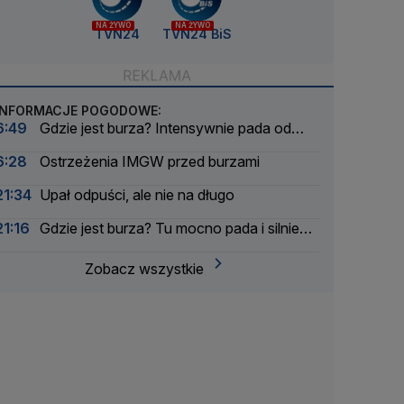
NA ŻYWO
NA ŻYWO
TVN24
TVN24 BiS
INFORMACJE POGODOWE:
6:49
Gdzie jest burza? Intensywnie pada od
rana
6:28
Ostrzeżenia IMGW przed burzami
21:34
Upał odpuści, ale nie na długo
21:16
Gdzie jest burza? Tu mocno pada i silnie
wieje
Zobacz wszystkie