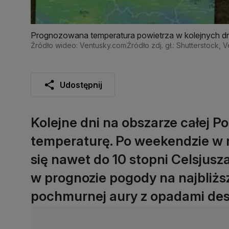
Prognozowana temperatura powietrza w kolejnych d
Źródło wideo: Ventusky.com
Źródło zdj. gł.: Shutterstock, 
Udostępnij
Kolejne dni na obszarze całej P
temperaturę. Po weekendzie w n
się nawet do 10 stopni Celsjusza
w prognozie pogody na najbliższ
pochmurnej aury z opadami desz