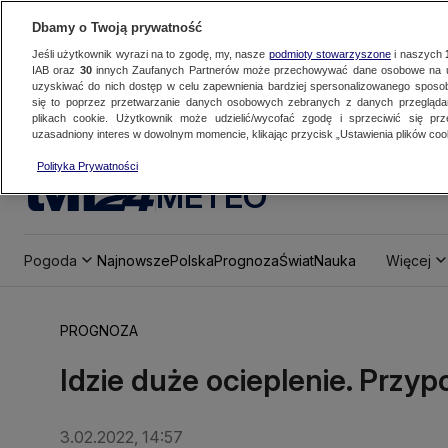
Dbamy o Twoją prywatność
Jeśli użytkownik wyrazi na to zgodę, my, nasze
podmioty stowarzyszone
i naszych
IAB oraz
30
innych Zaufanych Partnerów może przechowywać dane osobowe na ur
uzyskiwać do nich dostęp w celu zapewnienia bardziej spersonalizowanego sposo
się to poprzez przetwarzanie danych osobowych zebranych z danych przegląd
plikach cookie. Użytkownik może udzielić/wycofać zgodę i sprzeciwić się pr
uzasadniony interes w dowolnym momencie, klikając przycisk „Ustawienia plików cook
Polityka Prywatności
METEO
Pogoda
Najnowsze
Polska
Prognoza
Świat
Nauka
Więcej
PROGNOZA
Idzie duże ocieplenie. Przy
3.02.2022, 14:57