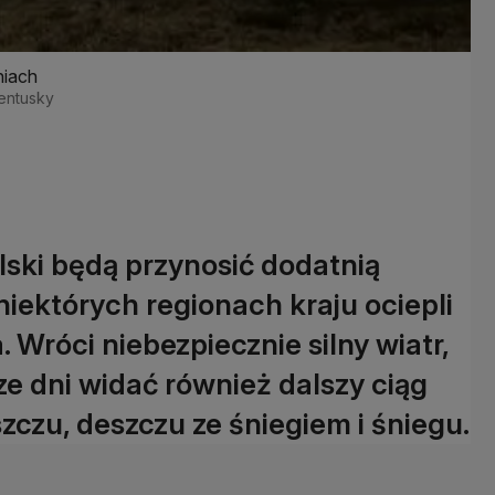
niach
Ventusky
olski będą przynosić dodatnią
iektórych regionach kraju ociepli
. Wróci niebezpiecznie silny wiatr,
e dni widać również dalszy ciąg
czu, deszczu ze śniegiem i śniegu.