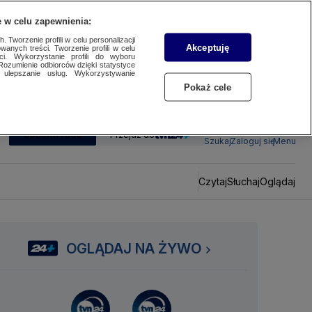
 w celu zapewnienia:
 Tworzenie profili w celu personalizacji
Akceptuję
wanych treści. Tworzenie profili w celu
ci. Wykorzystanie profili do wyboru
Rozumienie odbiorców dzięki statystyce
ulepszanie usług. Wykorzystywanie
Pokaż cele
SUBSKRYBUJ
Przejdź do
Szukaj
Zaloguj się
Menu
Czytaj
Słuchaj
Oglądaj
OGLĄDAJ NA ŻYWO