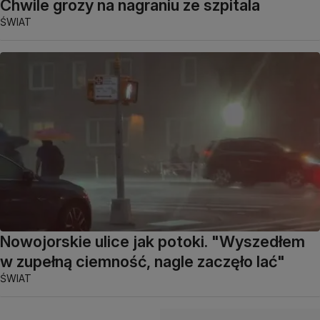
Chwile grozy na nagraniu ze szpitala
ŚWIAT
Nowojorskie ulice jak potoki. "Wyszedłem
w zupełną ciemność, nagle zaczęło lać"
ŚWIAT