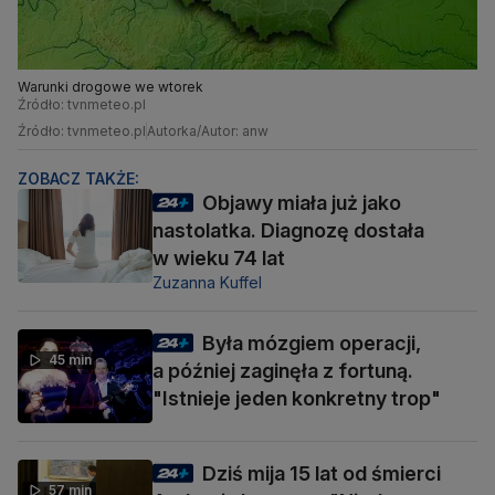
Warunki drogowe we wtorek
Źródło: tvnmeteo.pl
Źródło: tvnmeteo.pl
Autorka/Autor: anw
ZOBACZ TAKŻE:
Objawy miała już jako
nastolatka. Diagnozę dostała
w wieku 74 lat
Zuzanna Kuffel
Była mózgiem operacji,
45 min
a później zaginęła z fortuną.
"Istnieje jeden konkretny trop"
Dziś mija 15 lat od śmierci
57 min