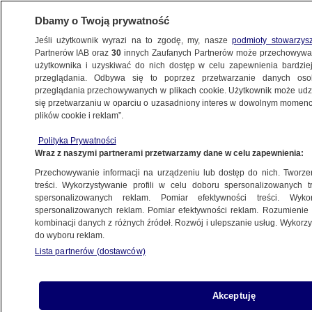
Dbamy o Twoją prywatność
Jeśli użytkownik wyrazi na to zgodę, my, nasze
podmioty stowarzys
Partnerów IAB oraz
30
innych Zaufanych Partnerów może przechowywa
METEO
użytkownika i uzyskiwać do nich dostęp w celu zapewnienia bardzi
przeglądania. Odbywa się to poprzez przetwarzanie danych os
przeglądania przechowywanych w plikach cookie. Użytkownik może udzie
PROGNOZA
się przetwarzaniu w oparciu o uzasadniony interes w dowolnym momencie
plików cookie i reklam”.
Pogoda na dziś - wtorek, 13.09. Lokalnie
Polityka Prywatności
popada, miejscami będzie ponad 20 stopni
Wraz z naszymi partnerami przetwarzamy dane w celu zapewnienia:
Przechowywanie informacji na urządzeniu lub dostęp do nich. Tworzeni
13.09.2022, 02:00
treści. Wykorzystywanie profili w celu doboru spersonalizowanych tr
spersonalizowanych reklam. Pomiar efektywności treści. Wyko
spersonalizowanych reklam. Pomiar efektywności reklam. Rozumienie o
Udostępnij
kombinacji danych z różnych źródeł. Rozwój i ulepszanie usług. Wykor
do wyboru reklam.
Lista partnerów (dostawców)
Akceptuję