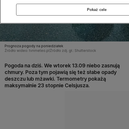
Pokaż cele
Prognoza pogody na poniedziałek
Źródło wideo: tvnmeteo.pl
Źródło zdj. gł.: Shutterstock
Pogoda na dziś. We wtorek 13.09 niebo zasnują
chmury. Poza tym pojawią się też słabe opady
deszczu lub mżawki. Termometry pokażą
maksymalnie 23 stopnie Celsjusza.