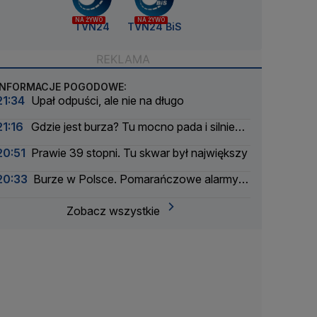
NA ŻYWO
NA ŻYWO
TVN24
TVN24 BiS
INFORMACJE POGODOWE:
21:34
Upał odpuści, ale nie na długo
21:16
Gdzie jest burza? Tu mocno pada i silnie
wieje
20:51
Prawie 39 stopni. Tu skwar był największy
20:33
Burze w Polsce. Pomarańczowe alarmy w
większości województw
Zobacz wszystkie