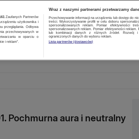
Wraz z naszymi partnerami przetwarzamy dane
161
Zaufanych Partnerów
Przechowywanie informacji na urządzeniu lub dostęp do nich.
treści. Wykorzystywanie profili w celu doboru spersonalizo
ządzeniu użytkownika i
spersonalizowanych reklam. Pomiar efektywności treś
bu przeglądania. Odbywa
spersonalizowanych reklam. Pomiar efektywności reklam. 
ania przechowywanych w
lub kombinacji danych z różnych źródeł. Rozwój i 
ograniczonych danych do wyboru reklam.
zetwarzaniu w oparciu o
ie i reklam”.
Lista partnerów (dostawców)
01. Pochmurna aura i neutralny