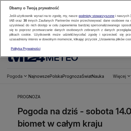
Dbamy o Twoją prywatność
Jeśli użytkownik wyrazi na to zgodę, my, nasze
podmioty stowarzyszone
i naszych
IAB oraz
30
innych Zaufanych Partnerów może przechowywać dane osobowe na ur
uzyskiwać do nich dostęp w celu zapewnienia bardziej spersonalizowanego sposo
się to poprzez przetwarzanie danych osobowych zebranych z danych przegląd
plikach cookie. Użytkownik może udzielić/wycofać zgodę i sprzeciwić się pr
uzasadniony interes w dowolnym momencie, klikając przycisk „Ustawienia plików cook
Polityka Prywatności
METEO
Pogoda
Najnowsze
Polska
Prognoza
Świat
Nauka
Więcej
PROGNOZA
Pogoda na dziś - sobota 14.
biomet w całym kraju