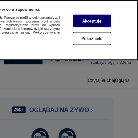
 w celu zapewnienia:
 Tworzenie profili w celu personalizacji
Akceptuję
wanych treści. Tworzenie profili w celu
ci. Wykorzystanie profili do wyboru
Rozumienie odbiorców dzięki statystyce
ulepszanie usług. Wykorzystywanie
Pokaż cele
SUBSKRYBUJ
Przejdź do
Szukaj
Zaloguj się
Menu
Czytaj
Słuchaj
Oglądaj
OGLĄDAJ NA ŻYWO