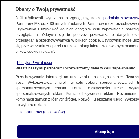
Dbamy o Twoją prywatność
Jeśli użytkownik wyrazi na to zgodę, my, nasze
podmioty stowarzys
Partnerów IAB oraz
30
innych Zaufanych Partnerów może przechowywa
METEO
użytkownika i uzyskiwać do nich dostęp w celu zapewnienia bardzi
przeglądania. Odbywa się to poprzez przetwarzanie danych os
przeglądania przechowywanych w plikach cookie. Użytkownik może udzie
PROGNOZA
się przetwarzaniu w oparciu o uzasadniony interes w dowolnym momencie
plików cookie i reklam”.
Alerty IMGW dla czterech województw
Polityka Prywatności
Wraz z naszymi partnerami przetwarzamy dane w celu zapewnienia:
3.06.2023, 12:49
Aktualizacja:
3.06.2023, 21:37
Przechowywanie informacji na urządzeniu lub dostęp do nich. Tworzeni
treści. Wykorzystywanie profili w celu doboru spersonalizowanych tr
Udostępnij
spersonalizowanych reklam. Pomiar efektywności treści. Wyko
spersonalizowanych reklam. Pomiar efektywności reklam. Rozumienie o
kombinacji danych z różnych źródeł. Rozwój i ulepszanie usług. Wykor
do wyboru reklam.
Lista partnerów (dostawców)
Akceptuję