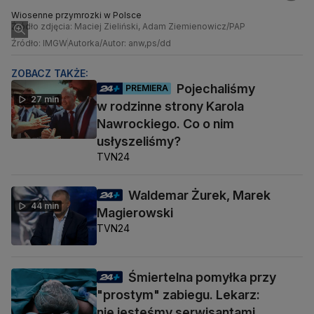
Wiosenne przymrozki w Polsce
Źródło zdjęcia: Maciej Zieliński, Adam Ziemienowicz/PAP
Źródło: IMGW
Autorka/Autor: anw,ps/dd
ZOBACZ TAKŻE:
Pojechaliśmy
PREMIERA
27 min
w rodzinne strony Karola
Nawrockiego. Co o nim
usłyszeliśmy?
TVN24
Waldemar Żurek, Marek
44 min
Magierowski
TVN24
Śmiertelna pomyłka przy
"prostym" zabiegu. Lekarz:
nie jesteśmy serwisantami