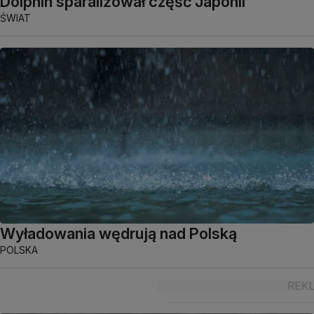
Dolphin sparaliżował część Japonii
ŚWIAT
Wyładowania wędrują nad Polską
POLSKA