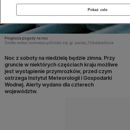
Pokaż cele
Prognoza pogody na noc
Źródło wideo: tvnmeteo.pl
Źródło zdj. gł.: panda_71/AdobeStock
Noc z soboty na niedzielę będzie zimna. Przy
gruncie w niektórych częściach kraju możliwe
jest wystąpienie przymrozków, przed czym
ostrzega Instytut Meteorologii i Gospodarki
Wodnej. Alerty wydano dla czterech
województw.