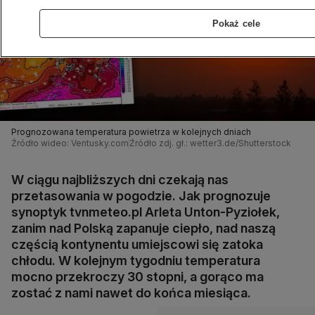
Pokaż cele
Prognozowana temperatura powietrza w kolejnych dniach
Źródło wideo: Ventusky.com
Źródło zdj. gł.: wetter3.de/Shutterstock
W ciągu najbliższych dni czekają nas
przetasowania w pogodzie. Jak prognozuje
synoptyk tvnmeteo.pl Arleta Unton-Pyziołek,
zanim nad Polską zapanuje ciepło, nad naszą
częścią kontynentu umiejscowi się zatoka
chłodu. W kolejnym tygodniu temperatura
mocno przekroczy 30 stopni, a gorąco ma
zostać z nami nawet do końca miesiąca.