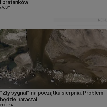
i bratanków
ŚWIAT
"Zły sygnał" na początku sierpnia. Problem
będzie narastał
POLSKA