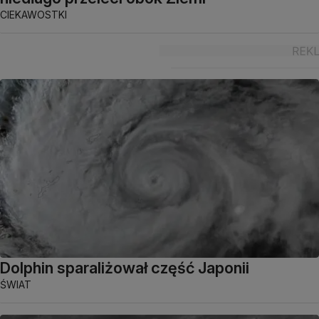
CIEKAWOSTKI
Dolphin sparaliżował część Japonii
ŚWIAT