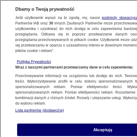
Dbamy o Twoją prywatność
Jeśli użytkownik wyrazi na to zgodę, my, nasze
podmioty stowarzys
Partnerów IAB oraz
30
innych Zaufanych Partnerów może przechowywa
METEO
użytkownika i uzyskiwać do nich dostęp w celu zapewnienia bardzi
przeglądania. Odbywa się to poprzez przetwarzanie danych os
przeglądania przechowywanych w plikach cookie. Użytkownik może udzie
POGODA
się przetwarzaniu w oparciu o uzasadniony interes w dowolnym momencie
plików cookie i reklam”.
Idzie duża zmiana w pogodzie. Jest
Polityka Prywatności
szansa, że odmieni oblicze tegorocznych
Wraz z naszymi partnerami przetwarzamy dane w celu zapewnienia:
wakacji
Przechowywanie informacji na urządzeniu lub dostęp do nich. Tworzeni
treści. Wykorzystywanie profili w celu doboru spersonalizowanych tr
13.07.2022, 18:52
spersonalizowanych reklam. Pomiar efektywności treści. Wyko
spersonalizowanych reklam. Pomiar efektywności reklam. Rozumienie o
kombinacji danych z różnych źródeł. Rozwój i ulepszanie usług. Wykor
Udostępnij
do wyboru reklam.
Lista partnerów (dostawców)
Akceptuję