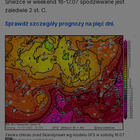
Śnieżce w weekend 16-17.07 spodziewane jest
Sprawdź szczegóły prognozy na pięć dni.
Zatoka chłodu znad Skandynawii wg modelu GFS w sobotę 16.07
Źródło zdjęcia: wetter3.de