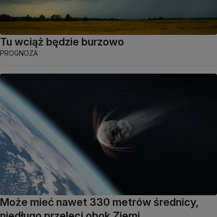
Tu wciąż będzie burzowo
PROGNOZA
Może mieć nawet 330 metrów średnicy,
niedługo przeleci obok Ziemi