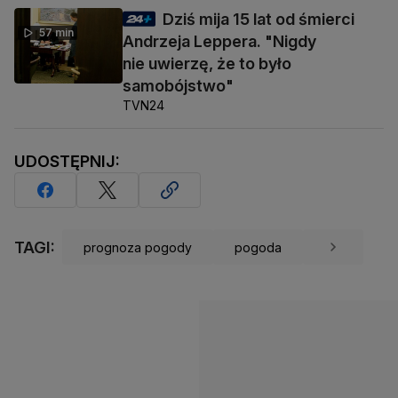
Dziś mija 15 lat od śmierci
57 min
Andrzeja Leppera. "Nigdy
nie uwierzę, że to było
samobójstwo"
TVN24
UDOSTĘPNIJ:
TAGI:
prognoza pogody
pogoda