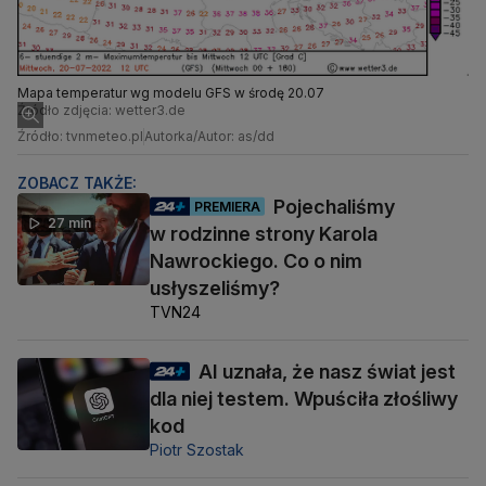
Mapa temperatur wg modelu GFS w środę 20.07
Źródło zdjęcia: wetter3.de
Źródło: tvnmeteo.pl
Autorka/Autor: as/dd
ZOBACZ TAKŻE:
Pojechaliśmy
PREMIERA
27 min
w rodzinne strony Karola
Nawrockiego. Co o nim
usłyszeliśmy?
TVN24
AI uznała, że nasz świat jest
dla niej testem. Wpuściła złośliwy
kod
Piotr Szostak