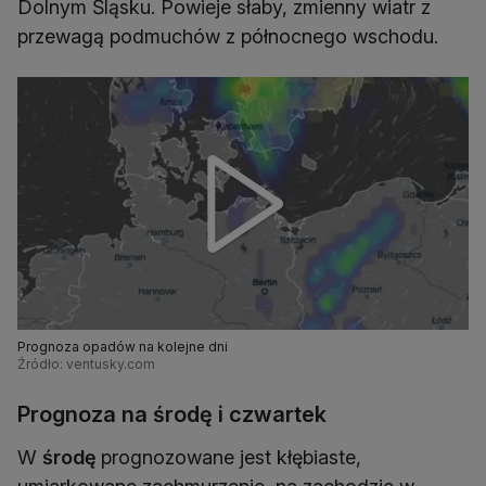
Dolnym Śląsku. Powieje słaby, zmienny wiatr z
przewagą podmuchów z północnego wschodu.
Prognoza opadów na kolejne dni
Źródło: ventusky.com
Prognoza na środę i czwartek
W
środę
prognozowane jest kłębiaste,