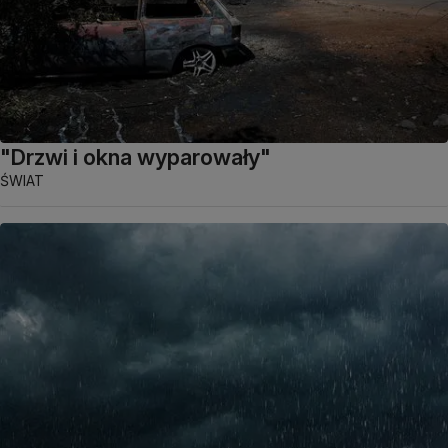
"Drzwi i okna wyparowały"
ŚWIAT