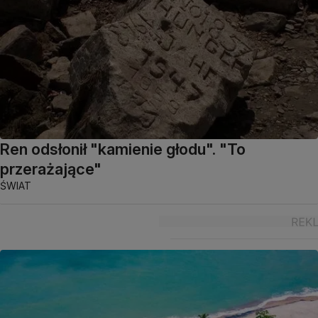
Ren odsłonił "kamienie głodu". "To
przerażające"
ŚWIAT