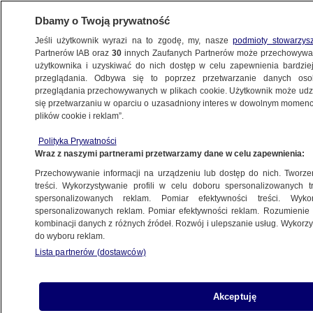
Dbamy o Twoją prywatność
Jeśli użytkownik wyrazi na to zgodę, my, nasze
podmioty stowarzys
Partnerów IAB oraz
30
innych Zaufanych Partnerów może przechowywa
METEO
użytkownika i uzyskiwać do nich dostęp w celu zapewnienia bardzi
przeglądania. Odbywa się to poprzez przetwarzanie danych os
przeglądania przechowywanych w plikach cookie. Użytkownik może udzie
POGODA
się przetwarzaniu w oparciu o uzasadniony interes w dowolnym momencie
plików cookie i reklam”.
Pogoda na pięć dni. Na jak długo
Polityka Prywatności
afrykańskie gorąco zawita do Polski?
Wraz z naszymi partnerami przetwarzamy dane w celu zapewnienia:
Przechowywanie informacji na urządzeniu lub dostęp do nich. Tworzeni
17.06.2023, 16:19
treści. Wykorzystywanie profili w celu doboru spersonalizowanych tr
spersonalizowanych reklam. Pomiar efektywności treści. Wyko
spersonalizowanych reklam. Pomiar efektywności reklam. Rozumienie o
Udostępnij
kombinacji danych z różnych źródeł. Rozwój i ulepszanie usług. Wykor
do wyboru reklam.
Lista partnerów (dostawców)
Akceptuję