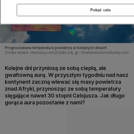
Pokaż cele
Prognozowana temperatura powietrza w kolejnych dniach
Źródło wideo: Ventusky.com
Źródło zdj. gł.: Shutterstock/ventusky.com
Kolejne dni przyniosą ze sobą ciepłą, ale
gwałtowną aurę. W przyszłym tygodniu nad nasz
kontynent zaczną wlewać się masy powietrza
znad Afryki, przynosząc ze sobą temperatury
sięgające nawet 30 stopni Celsjusza. Jak długo
gorąca aura pozostanie z nami?