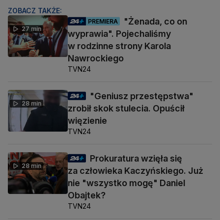
ZOBACZ TAKŻE:
"Żenada, co on
PREMIERA
27 min
wyprawia". Pojechaliśmy
w rodzinne strony Karola
Nawrockiego
TVN24
"Geniusz przestępstwa"
28 min
zrobił skok stulecia. Opuścił
więzienie
TVN24
Prokuratura wzięła się
28 min
za człowieka Kaczyńskiego. Już
nie "wszystko mogę" Daniel
Obajtek?
TVN24