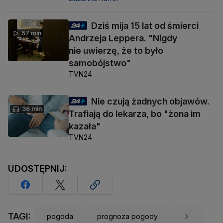
Dziś mija 15 lat od śmierci
57 min
Andrzeja Leppera. "Nigdy
nie uwierzę, że to było
samobójstwo"
TVN24
Nie czują żadnych objawów.
36 min
Trafiają do lekarza, bo "żona im
kazała"
TVN24
UDOSTĘPNIJ:
TAGI:
pogoda
prognoza pogody