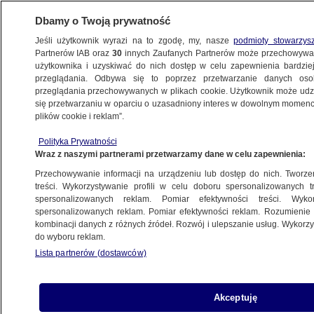
Dbamy o Twoją prywatność
Jeśli użytkownik wyrazi na to zgodę, my, nasze
podmioty stowarzys
Partnerów IAB oraz
30
innych Zaufanych Partnerów może przechowywa
METEO
użytkownika i uzyskiwać do nich dostęp w celu zapewnienia bardzi
przeglądania. Odbywa się to poprzez przetwarzanie danych os
przeglądania przechowywanych w plikach cookie. Użytkownik może udzie
POGODA
się przetwarzaniu w oparciu o uzasadniony interes w dowolnym momencie
plików cookie i reklam”.
Pogoda na jutro - poniedziałek, 19.12.
Polityka Prywatności
Zaczniemy dostawać się pod wpływ
Wraz z naszymi partnerami przetwarzamy dane w celu zapewnienia:
wielkiego wiru niżowego
Przechowywanie informacji na urządzeniu lub dostęp do nich. Tworzeni
treści. Wykorzystywanie profili w celu doboru spersonalizowanych tr
18.12.2022, 17:54
spersonalizowanych reklam. Pomiar efektywności treści. Wyko
spersonalizowanych reklam. Pomiar efektywności reklam. Rozumienie o
kombinacji danych z różnych źródeł. Rozwój i ulepszanie usług. Wykor
Udostępnij
do wyboru reklam.
Lista partnerów (dostawców)
Akceptuję