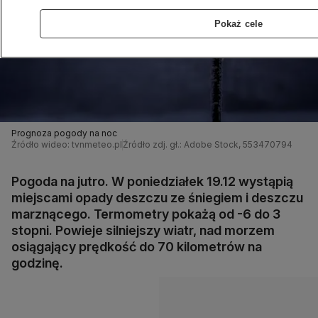
Pokaż cele
Prognoza pogody na noc
Źródło wideo: tvnmeteo.pl
Źródło zdj. gł.: Adobe Stock, 553470794
Pogoda na jutro. W poniedziałek 19.12 wystąpią
miejscami opady deszczu ze śniegiem i deszczu
marznącego. Termometry pokażą od -6 do 3
stopni. Powieje silniejszy wiatr, nad morzem
osiągający prędkość do 70 kilometrów na
godzinę.