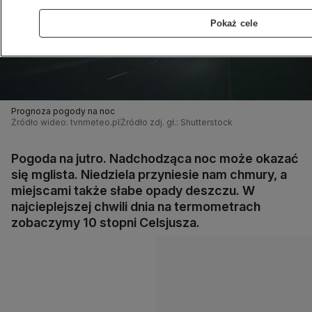
Pokaż cele
Prognoza pogody na noc
Źródło wideo: tvnmeteo.pl
Źródło zdj. gł.: Shutterstock
Pogoda na jutro. Nadchodząca noc może okazać
się mglista. Niedziela przyniesie nam chmury, a
miejscami także słabe opady deszczu. W
najcieplejszej chwili dnia na termometrach
zobaczymy 10 stopni Celsjusza.