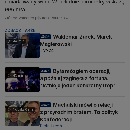
umiarkowany wiatr. W południe barometry wskażą
996 hPa.
Źródło: tvnmeteo.pl
Autorka/Autor: kw
ZOBACZ TAKŻE:
Waldemar Żurek, Marek
44 min
Magierowski
TVN24
Była mózgiem operacji,
45 min
a później zaginęła z fortuną.
"Istnieje jeden konkretny trop"
Machulski mówi o relacji
1 godz 6 min
z przyrodnim bratem. To polityk
Konfederacji
Piotr Jacoń