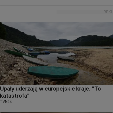
Upały uderzają w europejskie kraje. "To
katastrofa"
TVN24