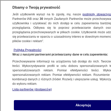
Dbamy o Twoją prywatność
Jeśli użytkownik wyrazi na to zgodę, my, nasze
podmioty stowarzys
Partnerów IAB oraz
30
innych Zaufanych Partnerów może przechowywa
METEO
użytkownika i uzyskiwać do nich dostęp w celu zapewnienia bardzi
przeglądania. Odbywa się to poprzez przetwarzanie danych os
przeglądania przechowywanych w plikach cookie. Użytkownik może udzie
POGODA
się przetwarzaniu w oparciu o uzasadniony interes w dowolnym momencie
plików cookie i reklam”.
Pogoda na jutro - niedziela 8.01. Noc może
Polityka Prywatności
być mglista. Za dnia do 10 stopni
Wraz z naszymi partnerami przetwarzamy dane w celu zapewnienia:
Przechowywanie informacji na urządzeniu lub dostęp do nich. Tworzeni
7.01.2023, 19:05
treści. Wykorzystywanie profili w celu doboru spersonalizowanych tr
spersonalizowanych reklam. Pomiar efektywności treści. Wyko
spersonalizowanych reklam. Pomiar efektywności reklam. Rozumienie o
Udostępnij
kombinacji danych z różnych źródeł. Rozwój i ulepszanie usług. Wykor
do wyboru reklam.
Lista partnerów (dostawców)
Akceptuję