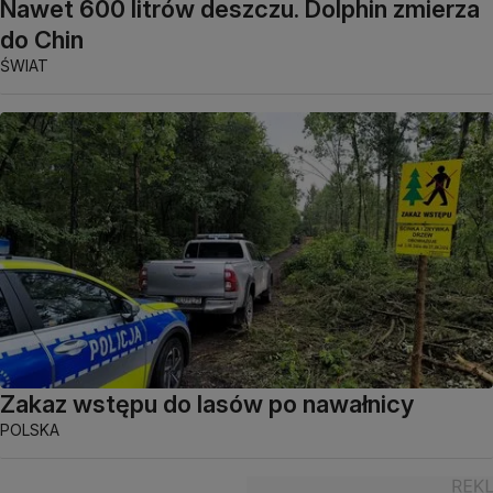
Nawet 600 litrów deszczu. Dolphin zmierza
do Chin
ŚWIAT
Zakaz wstępu do lasów po nawałnicy
POLSKA