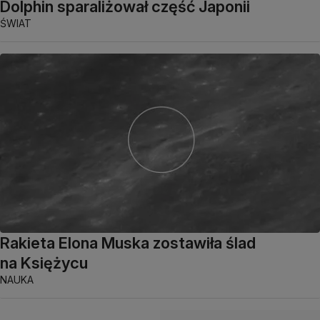
Dolphin sparaliżował część Japonii
ŚWIAT
Rakieta Elona Muska zostawiła ślad
na Księżycu
NAUKA