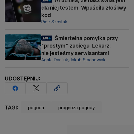
AI uznała, że nasz świat jest
dla niej testem. Wpuściła złośliwy
kod
Piotr Szostak
Śmiertelna pomyłka przy
"prostym" zabiegu. Lekarz:
nie jesteśmy serwisantami
Agata Daniluk,
Jakub Stachowiak
UDOSTĘPNIJ:
TAGI:
pogoda
prognoza pogody