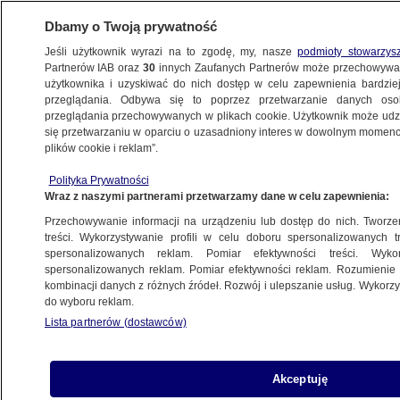
Dbamy o Twoją prywatność
Jeśli użytkownik wyrazi na to zgodę, my, nasze
podmioty stowarzys
Partnerów IAB oraz
30
innych Zaufanych Partnerów może przechowywa
METEO
użytkownika i uzyskiwać do nich dostęp w celu zapewnienia bardzi
przeglądania. Odbywa się to poprzez przetwarzanie danych os
przeglądania przechowywanych w plikach cookie. Użytkownik może udzie
POGODA
się przetwarzaniu w oparciu o uzasadniony interes w dowolnym momencie
plików cookie i reklam”.
Pogoda na dziś - piątek 08.03. Słoneczna
Polityka Prywatności
i pogodna aura, zapanuje korzystny biomet
Wraz z naszymi partnerami przetwarzamy dane w celu zapewnienia:
Przechowywanie informacji na urządzeniu lub dostęp do nich. Tworzeni
8.03.2024, 02:00
treści. Wykorzystywanie profili w celu doboru spersonalizowanych tr
spersonalizowanych reklam. Pomiar efektywności treści. Wyko
spersonalizowanych reklam. Pomiar efektywności reklam. Rozumienie o
Udostępnij
kombinacji danych z różnych źródeł. Rozwój i ulepszanie usług. Wykor
do wyboru reklam.
Lista partnerów (dostawców)
Akceptuję