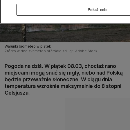
Pokaż cele
Warunki biometeo w piątek
Źródło wideo: tvnmeteo.pl
Źródło zdj. gł.: Adobe Stock
Pogoda na dziś. W piątek 08.03, chociaż rano
miejscami mogą snuć się mgły, niebo nad Polską
będzie przeważnie słoneczne. W ciągu dnia
temperatura wzrośnie maksymalnie do 8 stopni
Celsjusza.