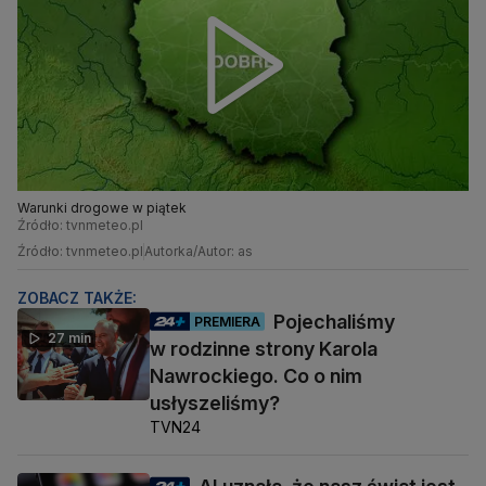
Warunki drogowe w piątek
Źródło: tvnmeteo.pl
Źródło: tvnmeteo.pl
Autorka/Autor: as
ZOBACZ TAKŻE:
Pojechaliśmy
PREMIERA
27 min
w rodzinne strony Karola
Nawrockiego. Co o nim
usłyszeliśmy?
TVN24