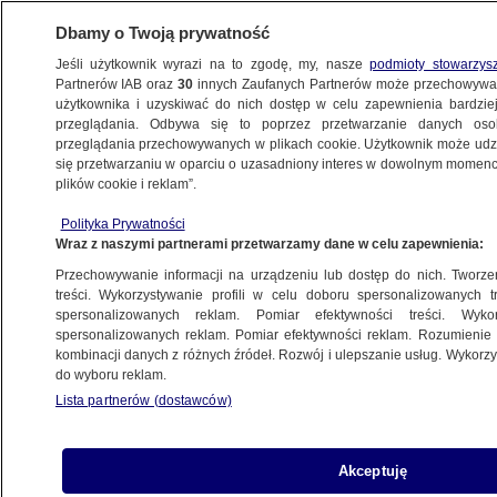
Dbamy o Twoją prywatność
Jeśli użytkownik wyrazi na to zgodę, my, nasze
podmioty stowarzys
Partnerów IAB oraz
30
innych Zaufanych Partnerów może przechowywa
METEO
użytkownika i uzyskiwać do nich dostęp w celu zapewnienia bardzi
przeglądania. Odbywa się to poprzez przetwarzanie danych os
przeglądania przechowywanych w plikach cookie. Użytkownik może udzie
POGODA
się przetwarzaniu w oparciu o uzasadniony interes w dowolnym momencie
plików cookie i reklam”.
Gdzie jest burza? Po południu znów kłębią
Polityka Prywatności
się ciemne chmury
Wraz z naszymi partnerami przetwarzamy dane w celu zapewnienia:
Przechowywanie informacji na urządzeniu lub dostęp do nich. Tworzeni
21.08.2023, 06:20
Aktualizacja:
21.08.2023, 13:32
treści. Wykorzystywanie profili w celu doboru spersonalizowanych tr
spersonalizowanych reklam. Pomiar efektywności treści. Wyko
spersonalizowanych reklam. Pomiar efektywności reklam. Rozumienie o
Udostępnij
kombinacji danych z różnych źródeł. Rozwój i ulepszanie usług. Wykor
do wyboru reklam.
Lista partnerów (dostawców)
Akceptuję