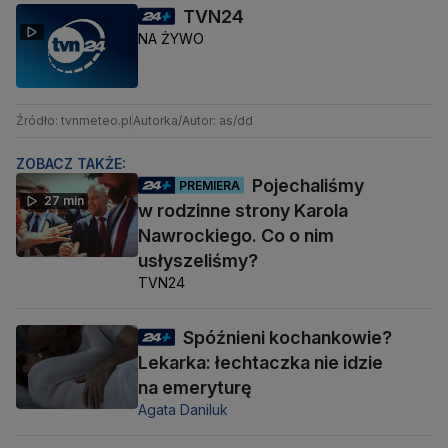
TVN24
NA ŻYWO
Źródło: tvnmeteo.pl
Autorka/Autor: as/dd
ZOBACZ TAKŻE:
Pojechaliśmy
PREMIERA
27 min
w rodzinne strony Karola
Nawrockiego. Co o nim
usłyszeliśmy?
TVN24
Spóźnieni kochankowie?
Lekarka: łechtaczka nie idzie
na emeryturę
Agata Daniluk