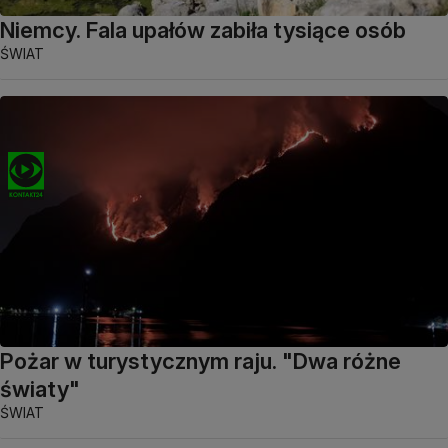
Niemcy. Fala upałów zabiła tysiące osób
ŚWIAT
Pożar w turystycznym raju. "Dwa różne
światy"
ŚWIAT