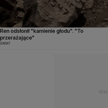
Ren odsłonił "kamienie głodu". "To
przerażające"
ŚWIAT