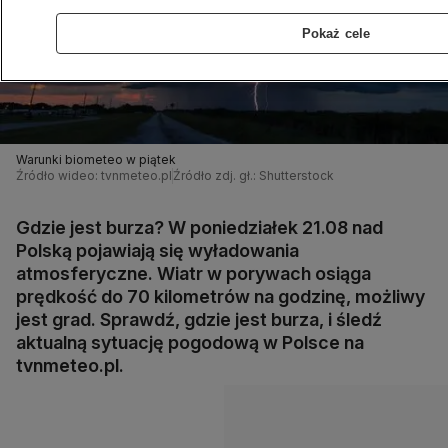
Pokaż cele
Warunki biometeo w piątek
Źródło wideo: tvnmeteo.pl
Źródło zdj. gł.: Shutterstock
Gdzie jest burza? W poniedziałek 21.08 nad
Polską pojawiają się wyładowania
atmosferyczne. Wiatr w porywach osiąga
prędkość do 70 kilometrów na godzinę, możliwy
jest grad. Sprawdź, gdzie jest burza, i śledź
aktualną sytuację pogodową w Polsce na
tvnmeteo.pl.