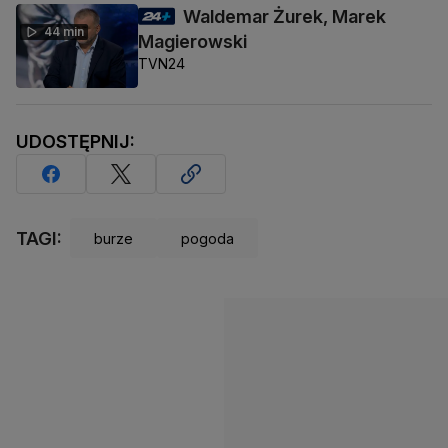
Waldemar Żurek, Marek
44 min
Magierowski
TVN24
UDOSTĘPNIJ:
TAGI:
burze
pogoda