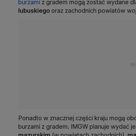
burzami
z gradem mogą zostać wydane d
lubuskiego
oraz zachodnich powiatów wo
Ponadto w znacznej części kraju mogą ob
burzami z gradem. IMGW planuje wydać 
mazurskim
(w powiatach zachodnich),
ma