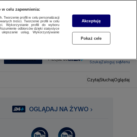
 w celu zapewnienia:
 Tworzenie profili w celu personalizacji
Akceptuję
wanych treści. Tworzenie profili w celu
ci. Wykorzystanie profili do wyboru
Rozumienie odbiorców dzięki statystyce
ulepszanie usług. Wykorzystywanie
Pokaż cele
SUBSKRYBUJ
Przejdź do
Szukaj
Zaloguj się
Menu
Czytaj
Słuchaj
Oglądaj
OGLĄDAJ NA ŻYWO