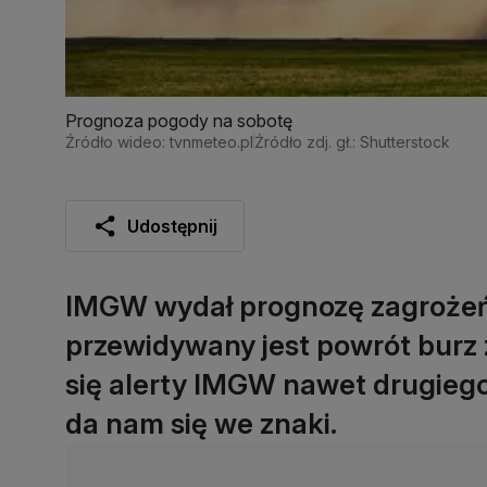
Prognoza pogody na sobotę
Źródło wideo: tvnmeteo.pl
Źródło zdj. gł.: Shutterstock
Udostępnij
IMGW wydał prognozę zagrożeń n
przewidywany jest powrót burz
się alerty IMGW nawet drugiego
da nam się we znaki.