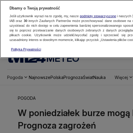
Dbamy o Twoją prywatność
Jeśli użytkownik wyrazi na to zgodę, my, nasze
podmioty stowarzyszone
i naszych
IAB oraz
30
innych Zaufanych Partnerów może przechowywać dane osobowe na ur
uzyskiwać do nich dostęp w celu zapewnienia bardziej spersonalizowanego sposo
się to poprzez przetwarzanie danych osobowych zebranych z danych przegląd
plikach cookie. Użytkownik może udzielić/wycofać zgodę i sprzeciwić się pr
uzasadniony interes w dowolnym momencie, klikając przycisk „Ustawienia plików cook
Polityka Prywatności
METEO
Pogoda
Najnowsze
Polska
Prognoza
Świat
Nauka
Więcej
POGODA
W poniedziałek burze mogą 
Prognoza zagrożeń