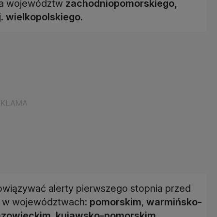
la województw
zachodniopomorskiego,
j.
wielkopolskiego.
owiązywać alerty pierwszego stopnia przed
je w województwach:
pomorskim
,
warmińsko-
zowieckim
,
kujawsko-pomorskim
,