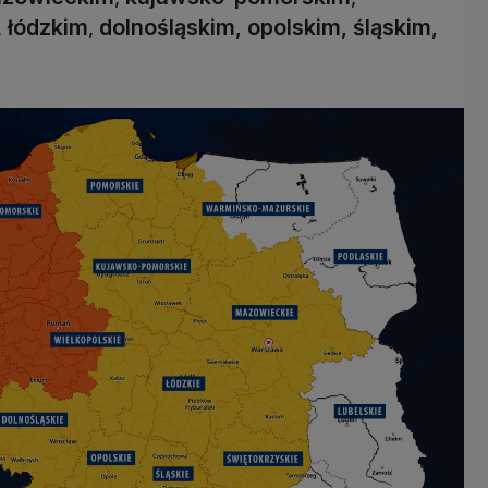
,
łódzkim
,
dolnośląskim, opolskim, śląskim,