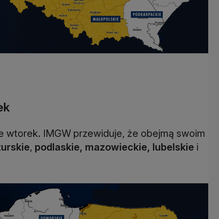
ek
we wtorek. IMGW przewiduje, że obejmą swoim
urskie
,
podlaskie, mazowieckie, lubelskie
i