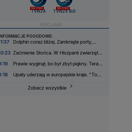
NA ŻYWO
NA ŻYWO
TVN24
TVN24 BiS
INFORMACJE POGODOWE:
11:37
Dolphin coraz bliżej. Zamknięte porty,
odwołane loty
10:23
Zaćmienie Słońca. W Hiszpanii zwierzęta
mogą "zaśpiewać"
9:19
Prawie wyginął, bo był zbyt piękny. Teraz
chroni innych
8:18
Upały uderzają w europejskie kraje. "To
katastrofa"
Zobacz wszystkie