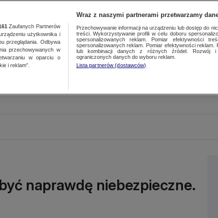
Wraz z naszymi partnerami przetwarzamy dane
161
Zaufanych Partnerów
Przechowywanie informacji na urządzeniu lub dostęp do nich.
treści. Wykorzystywanie profili w celu doboru spersonalizo
ządzeniu użytkownika i
spersonalizowanych reklam. Pomiar efektywności treś
bu przeglądania. Odbywa
spersonalizowanych reklam. Pomiar efektywności reklam. 
ania przechowywanych w
lub kombinacji danych z różnych źródeł. Rozwój i 
ograniczonych danych do wyboru reklam.
zetwarzaniu w oparciu o
ie i reklam”.
Lista partnerów (dostawców)
być naprawdę niebezpieczne.