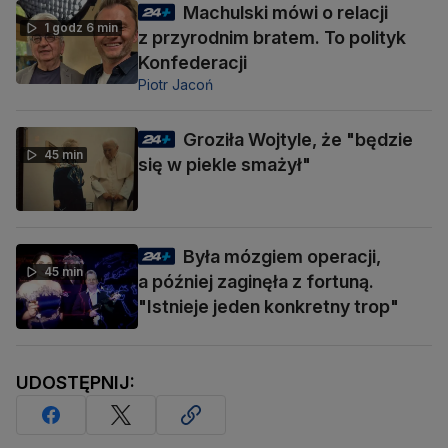
Machulski mówi o relacji
1 godz 6 min
z przyrodnim bratem. To polityk
Konfederacji
Piotr Jacoń
Groziła Wojtyle, że "będzie
45 min
się w piekle smażył"
Była mózgiem operacji,
45 min
a później zaginęła z fortuną.
"Istnieje jeden konkretny trop"
UDOSTĘPNIJ: