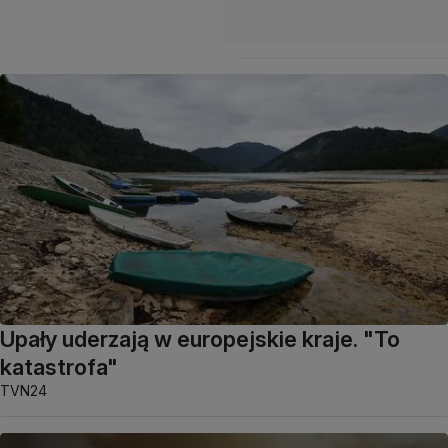
Upały uderzają w europejskie kraje. "To
katastrofa"
TVN24