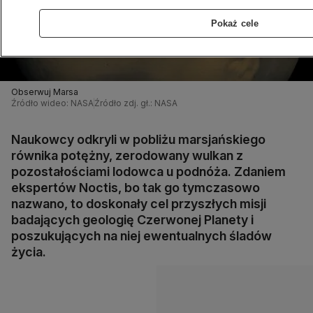
Pokaż cele
Obserwuj Marsa
Źródło wideo: NASA
Źródło zdj. gł.: NASA
Naukowcy odkryli w pobliżu marsjańskiego
równika potężny, zerodowany wulkan z
pozostałościami lodowca u podnóża. Zdaniem
ekspertów Noctis, bo tak go tymczasowo
nazwano, to doskonały cel przyszłych misji
badających geologię Czerwonej Planety i
poszukujących na niej ewentualnych śladów
życia.