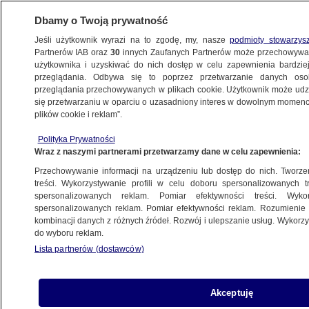
Dbamy o Twoją prywatność
Jeśli użytkownik wyrazi na to zgodę, my, nasze
podmioty stowarzys
Partnerów IAB oraz
30
innych Zaufanych Partnerów może przechowywa
METEO
użytkownika i uzyskiwać do nich dostęp w celu zapewnienia bardzi
przeglądania. Odbywa się to poprzez przetwarzanie danych os
przeglądania przechowywanych w plikach cookie. Użytkownik może udzie
NAUKA
się przetwarzaniu w oparciu o uzasadniony interes w dowolnym momencie
plików cookie i reklam”.
Na Marsie odkryto gigantyczny wulkan
Polityka Prywatności
Wraz z naszymi partnerami przetwarzamy dane w celu zapewnienia:
14.03.2024, 21:25
Przechowywanie informacji na urządzeniu lub dostęp do nich. Tworzeni
treści. Wykorzystywanie profili w celu doboru spersonalizowanych tr
Udostępnij
spersonalizowanych reklam. Pomiar efektywności treści. Wyko
spersonalizowanych reklam. Pomiar efektywności reklam. Rozumienie o
kombinacji danych z różnych źródeł. Rozwój i ulepszanie usług. Wykor
do wyboru reklam.
Lista partnerów (dostawców)
Akceptuję