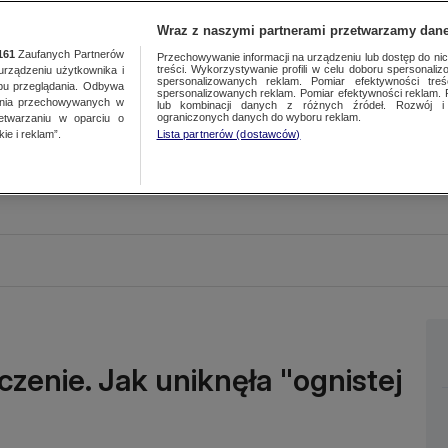
Wraz z naszymi partnerami przetwarzamy dane
161
Zaufanych Partnerów
Przechowywanie informacji na urządzeniu lub dostęp do nich.
treści. Wykorzystywanie profili w celu doboru spersonalizo
ządzeniu użytkownika i
spersonalizowanych reklam. Pomiar efektywności treś
bu przeglądania. Odbywa
spersonalizowanych reklam. Pomiar efektywności reklam. 
ania przechowywanych w
lub kombinacji danych z różnych źródeł. Rozwój i 
ograniczonych danych do wyboru reklam.
zetwarzaniu w oparciu o
ie i reklam”.
Lista partnerów (dostawców)
czenie. Jak uniknęła "ognistej