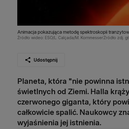
Animacja pokazująca metodę spektroskopii tranzyto
Źródło wideo: ESO/L. Calçada/M. Kornmesser
Źródło zdj. g
Udostępnij
Planeta, która "nie powinna istn
świetlnych od Ziemi. Halla krąży
czerwonego giganta, który powi
całkowicie spalić. Naukowcy zna
wyjaśnienia jej istnienia.