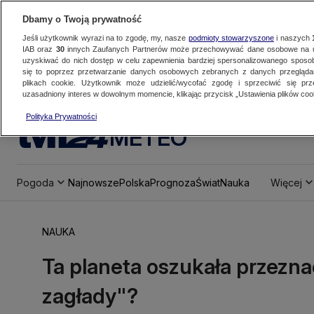
Dbamy o Twoją prywatność
Jeśli użytkownik wyrazi na to zgodę, my, nasze
podmioty stowarzyszone
i naszych
IAB oraz
30
innych Zaufanych Partnerów może przechowywać dane osobowe na ur
uzyskiwać do nich dostęp w celu zapewnienia bardziej spersonalizowanego sposo
się to poprzez przetwarzanie danych osobowych zebranych z danych przegląd
plikach cookie. Użytkownik może udzielić/wycofać zgodę i sprzeciwić się pr
uzasadniony interes w dowolnym momencie, klikając przycisk „Ustawienia plików cook
Polityka Prywatności
METEO
Pogoda
Najnowsze
Polska
Prognoza
Świat
Nauka
Więcej
NAUKA
Ta planeta oszukała przezna
zagłady"?