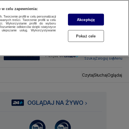
 w celu zapewnienia:
 Tworzenie profili w celu personalizacji
Akceptuję
wanych treści. Tworzenie profili w celu
ci. Wykorzystanie profili do wyboru
Rozumienie odbiorców dzięki statystyce
ulepszanie usług. Wykorzystywanie
Pokaż cele
SUBSKRYBUJ
Przejdź do
Szukaj
Zaloguj się
Menu
Czytaj
Słuchaj
Oglądaj
OGLĄDAJ NA ŻYWO