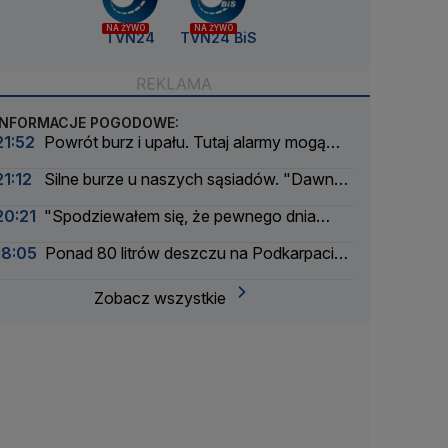
NA ŻYWO
NA ŻYWO
TVN24
TVN24 BiS
INFORMACJE POGODOWE:
21:52
Powrót burz i upału. Tutaj alarmy mogą
mieć drugi stopień
21:12
Silne burze u naszych sąsiadów. "Dawno
nie było tak intensywnego okresu"
20:21
"Spodziewałem się, że pewnego dnia
nadejdzie nasza kolej"
18:05
Ponad 80 litrów deszczu na Podkarpaciu.
Ulice Rzeszowa jak rzeki
Zobacz wszystkie