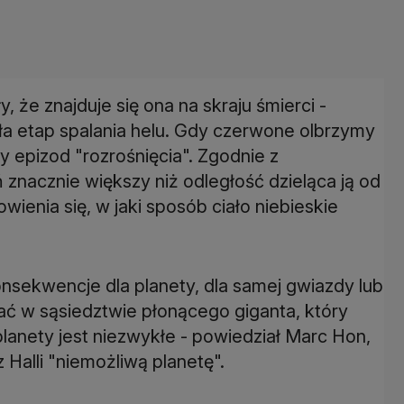
 że znajduje się ona na skraju śmierci -
a etap spalania helu. Gdy czerwone olbrzymy
zy epizod "rozrośnięcia". Zgodnie z
znacznie większy niż odległość dzieląca ją od
ienia się, w jaki sposób ciało niebieskie
onsekwencje dla planety, dla samej gwiazdy lub
rwać w sąsiedztwie płonącego giganta, który
planety jest niezwykłe - powiedział Marc Hon,
 Halli "niemożliwą planetę".