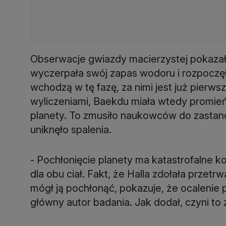
Obserwacje gwiazdy macierzystej pokazały,
wyczerpała swój zapas wodoru i rozpoczęł
wchodzą w tę fazę, za nimi jest już pierws
wyliczeniami, Baekdu miała wtedy promień 
planety. To zmusiło naukowców do zastanow
uniknęło spalenia.
- Pochłonięcie planety ma katastrofalne k
dla obu ciał. Fakt, że Halla zdołała przet
mógł ją pochłonąć, pokazuje, że ocalenie 
główny autor badania. Jak dodał, czyni to z