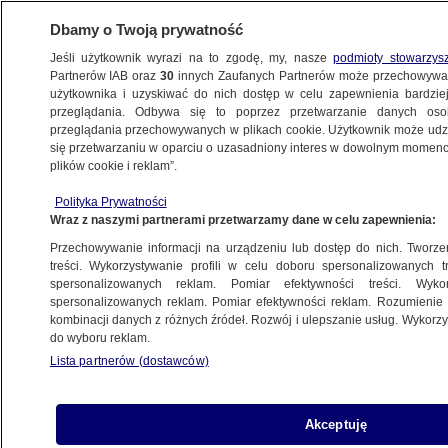
Dbamy o Twoją prywatność
Jeśli użytkownik wyrazi na to zgodę, my, nasze
podmioty stowarzys
Partnerów IAB oraz
30
innych Zaufanych Partnerów może przechowywa
METEO
użytkownika i uzyskiwać do nich dostęp w celu zapewnienia bardzi
przeglądania. Odbywa się to poprzez przetwarzanie danych os
przeglądania przechowywanych w plikach cookie. Użytkownik może udzie
NAJNOWSZE
się przetwarzaniu w oparciu o uzasadniony interes w dowolnym momencie
plików cookie i reklam”.
Szefowa Komitetu Bioetyki PAN: presja
Polityka Prywatności
społeczna, aby szybko wskazać lek,
Wraz z naszymi partnerami przetwarzamy dane w celu zapewnienia:
nie daje przyzwolenia na robienie złej nauki
Przechowywanie informacji na urządzeniu lub dostęp do nich. Tworzeni
treści. Wykorzystywanie profili w celu doboru spersonalizowanych tr
14.06.2020, 11:18
spersonalizowanych reklam. Pomiar efektywności treści. Wyko
spersonalizowanych reklam. Pomiar efektywności reklam. Rozumienie o
kombinacji danych z różnych źródeł. Rozwój i ulepszanie usług. Wykor
Udostępnij
do wyboru reklam.
Lista partnerów (dostawców)
Akceptuję