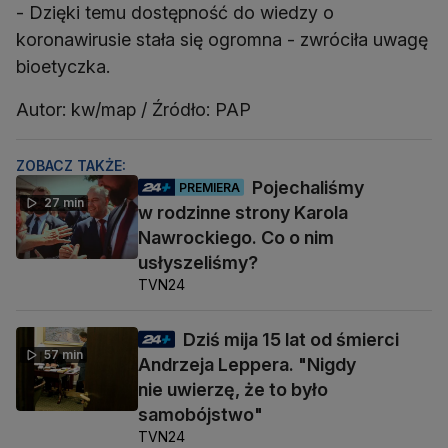
- Dzięki temu dostępność do wiedzy o
koronawirusie stała się ogromna - zwróciła uwagę
bioetyczka.
Autor: kw/map / Źródło: PAP
ZOBACZ TAKŻE:
Pojechaliśmy
PREMIERA
27 min
w rodzinne strony Karola
Nawrockiego. Co o nim
usłyszeliśmy?
TVN24
Dziś mija 15 lat od śmierci
57 min
Andrzeja Leppera. "Nigdy
nie uwierzę, że to było
samobójstwo"
TVN24