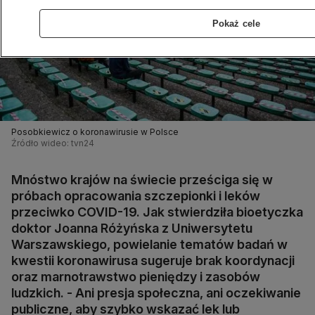
Pokaż cele
Posobkiewicz o koronawirusie w Polsce
Źródło wideo: tvn24
Mnóstwo krajów na świecie prześciga się w
próbach opracowania szczepionki i leków
przeciwko COVID-19. Jak stwierdziła bioetyczka
doktor Joanna Różyńska z Uniwersytetu
Warszawskiego, powielanie tematów badań w
kwestii koronawirusa sugeruje brak koordynacji
oraz marnotrawstwo pieniędzy i zasobów
ludzkich. - Ani presja społeczna, ani oczekiwanie
publiczne, aby szybko wskazać lek lub