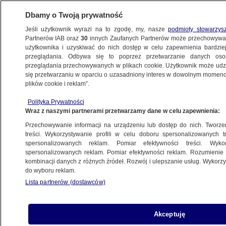
Dbamy o Twoją prywatność
Jeśli użytkownik wyrazi na to zgodę, my, nasze
podmioty stowarzys
Partnerów IAB oraz
30
innych Zaufanych Partnerów może przechowywa
METEO
użytkownika i uzyskiwać do nich dostęp w celu zapewnienia bardzi
przeglądania. Odbywa się to poprzez przetwarzanie danych os
przeglądania przechowywanych w plikach cookie. Użytkownik może udzie
NAJNOWSZE
się przetwarzaniu w oparciu o uzasadniony interes w dowolnym momencie
plików cookie i reklam”.
Prognoza pogody na pięć dni: słońce
Polityka Prywatności
schowa się za chmurami. Pojawi się
Wraz z naszymi partnerami przetwarzamy dane w celu zapewnienia:
deszcz
Przechowywanie informacji na urządzeniu lub dostęp do nich. Tworzeni
treści. Wykorzystywanie profili w celu doboru spersonalizowanych tr
16.10.2015, 15:48
spersonalizowanych reklam. Pomiar efektywności treści. Wyko
spersonalizowanych reklam. Pomiar efektywności reklam. Rozumienie o
kombinacji danych z różnych źródeł. Rozwój i ulepszanie usług. Wykor
Udostępnij
do wyboru reklam.
Lista partnerów (dostawców)
Akceptuję