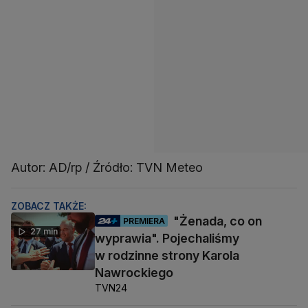
Autor: AD/rp / Źródło: TVN Meteo
ZOBACZ TAKŻE:
"Żenada, co on
PREMIERA
27 min
wyprawia". Pojechaliśmy
w rodzinne strony Karola
Nawrockiego
TVN24