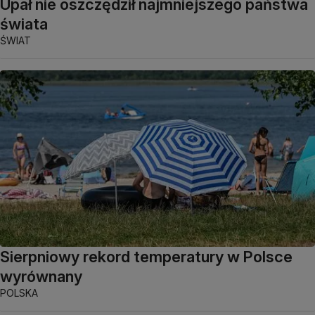
Upał nie oszczędził najmniejszego państwa
świata
ŚWIAT
Sierpniowy rekord temperatury w Polsce
wyrównany
POLSKA