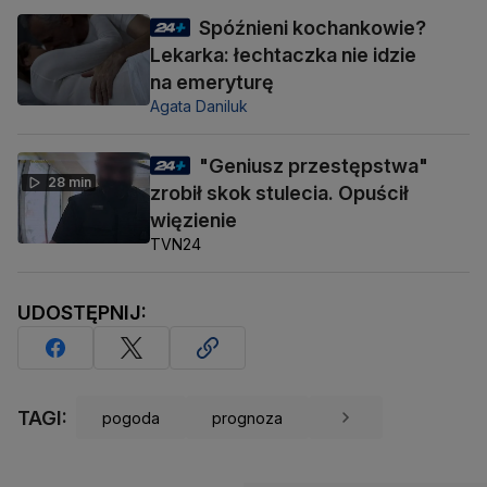
Spóźnieni kochankowie?
Lekarka: łechtaczka nie idzie
na emeryturę
Agata Daniluk
"Geniusz przestępstwa"
28 min
zrobił skok stulecia. Opuścił
więzienie
TVN24
UDOSTĘPNIJ:
TAGI:
pogoda
prognoza