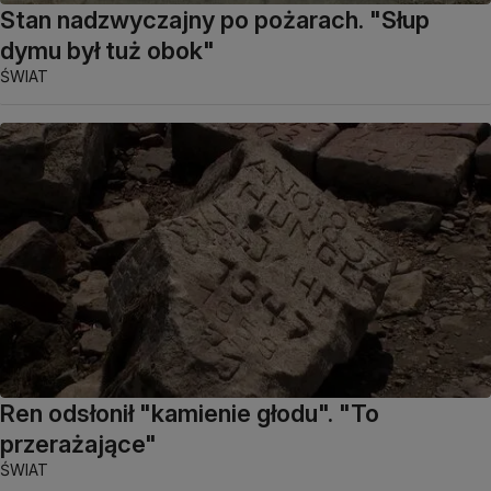
Stan nadzwyczajny po pożarach. "Słup
dymu był tuż obok"
ŚWIAT
Ren odsłonił "kamienie głodu". "To
przerażające"
ŚWIAT