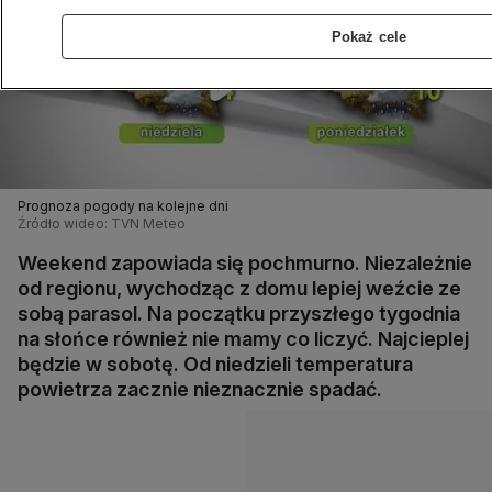
Pokaż cele
Prognoza pogody na kolejne dni
Źródło wideo: TVN Meteo
Weekend zapowiada się pochmurno. Niezależnie
od regionu, wychodząc z domu lepiej weźcie ze
sobą parasol. Na początku przyszłego tygodnia
na słońce również nie mamy co liczyć. Najcieplej
będzie w sobotę. Od niedzieli temperatura
powietrza zacznie nieznacznie spadać.