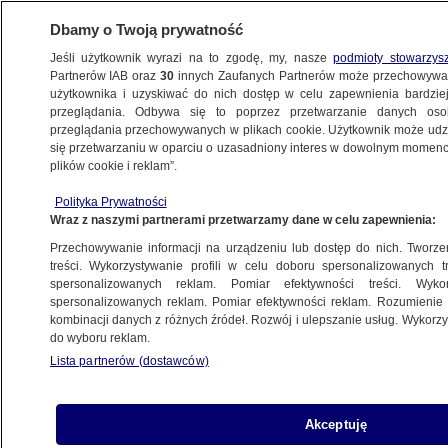
Dbamy o Twoją prywatność
Jeśli użytkownik wyrazi na to zgodę, my, nasze
podmioty stowarzys
Partnerów IAB oraz
30
innych Zaufanych Partnerów może przechowywa
METEO
użytkownika i uzyskiwać do nich dostęp w celu zapewnienia bardzi
przeglądania. Odbywa się to poprzez przetwarzanie danych os
przeglądania przechowywanych w plikach cookie. Użytkownik może udzie
NAJNOWSZE
się przetwarzaniu w oparciu o uzasadniony interes w dowolnym momencie
plików cookie i reklam”.
Prognoza pogody na dziś: pogodny i ciepły
Polityka Prywatności
dzień
Wraz z naszymi partnerami przetwarzamy dane w celu zapewnienia:
Przechowywanie informacji na urządzeniu lub dostęp do nich. Tworzeni
24.03.2019, 06:12
treści. Wykorzystywanie profili w celu doboru spersonalizowanych tr
spersonalizowanych reklam. Pomiar efektywności treści. Wyko
spersonalizowanych reklam. Pomiar efektywności reklam. Rozumienie o
Udostępnij
kombinacji danych z różnych źródeł. Rozwój i ulepszanie usług. Wykor
do wyboru reklam.
Lista partnerów (dostawców)
Akceptuję