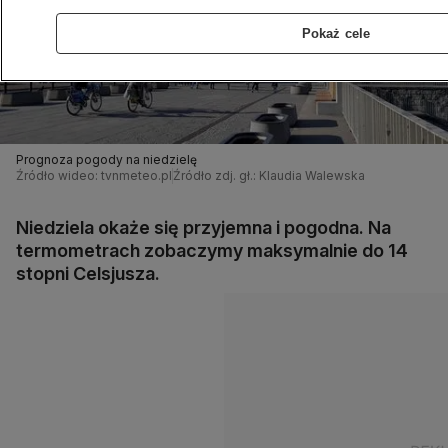
Pokaż cele
Prognoza pogody na niedzielę
Źródło wideo: tvnmeteo.pl
Źródło zdj. gł.: Klaudia Walewska
Niedziela okaże się przyjemna i pogodna. Na
termometrach zobaczymy maksymalnie do 14
stopni Celsjusza.