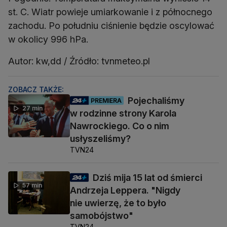
st. C. Wiatr powieje umiarkowanie i z północnego
zachodu. Po południu ciśnienie będzie oscylować
w okolicy 996 hPa.
Autor: kw,dd / Źródło: tvnmeteo.pl
ZOBACZ TAKŻE:
Pojechaliśmy
PREMIERA
27 min
w rodzinne strony Karola
Nawrockiego. Co o nim
usłyszeliśmy?
TVN24
Dziś mija 15 lat od śmierci
57 min
Andrzeja Leppera. "Nigdy
nie uwierzę, że to było
samobójstwo"
TVN24