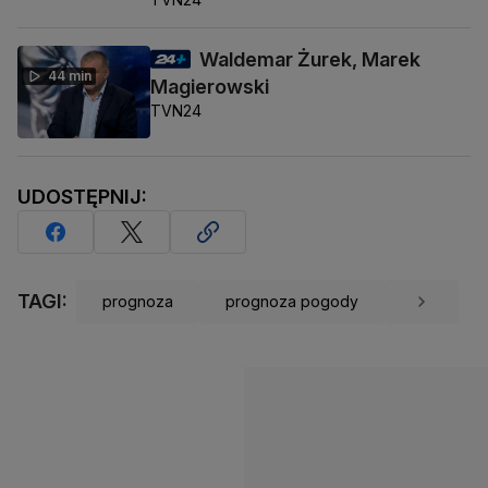
Waldemar Żurek, Marek
44 min
Magierowski
TVN24
UDOSTĘPNIJ:
TAGI:
prognoza
prognoza pogody