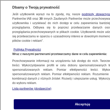
Dbamy o Twoją prywatność
Jeśli użytkownik wyrazi na to zgodę, my, nasze
podmioty stowarzys
Partnerów IAB oraz
30
innych Zaufanych Partnerów może przechowywa
METEO
użytkownika i uzyskiwać do nich dostęp w celu zapewnienia bardzi
przeglądania. Odbywa się to poprzez przetwarzanie danych os
przeglądania przechowywanych w plikach cookie. Użytkownik może udzie
NAJNOWSZE
się przetwarzaniu w oparciu o uzasadniony interes w dowolnym momencie
plików cookie i reklam”.
Pogoda na pięć dni: zimy na razie
Polityka Prywatności
nie widać, będzie nawet 11 stopni
Wraz z naszymi partnerami przetwarzamy dane w celu zapewnienia:
Przechowywanie informacji na urządzeniu lub dostęp do nich. Tworzeni
13.01.2020, 16:19
treści. Wykorzystywanie profili w celu doboru spersonalizowanych tr
spersonalizowanych reklam. Pomiar efektywności treści. Wyko
spersonalizowanych reklam. Pomiar efektywności reklam. Rozumienie o
Udostępnij
kombinacji danych z różnych źródeł. Rozwój i ulepszanie usług. Wykor
do wyboru reklam.
Lista partnerów (dostawców)
Akceptuję