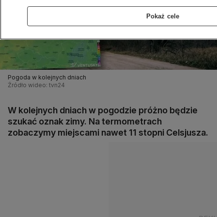
Pokaż cele
Pogoda w kolejnych dniach
Źródło wideo: tvn24
W kolejnych dniach w pogodzie próżno będzie
szukać oznak zimy. Na termometrach
zobaczymy miejscami nawet 11 stopni Celsjusza.