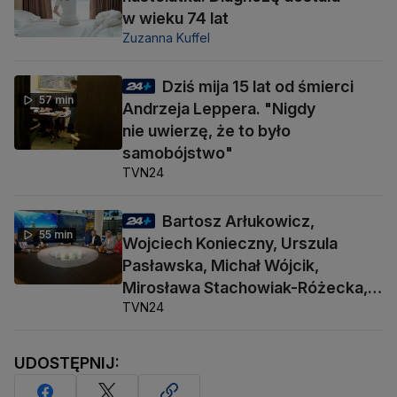
w wieku 74 lat
Zuzanna Kuffel
Dziś mija 15 lat od śmierci
57 min
Andrzeja Leppera. "Nigdy
nie uwierzę, że to było
samobójstwo"
TVN24
Bartosz Arłukowicz,
55 min
Wojciech Konieczny, Urszula
Pasławska, Michał Wójcik,
Mirosława Stachowiak-Różecka,
TVN24
Barbara Socha
UDOSTĘPNIJ: