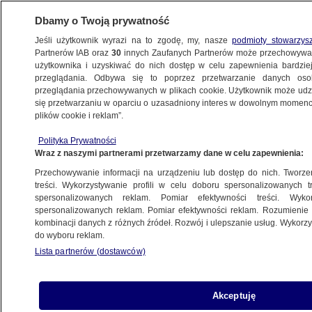
Dbamy o Twoją prywatność
Jeśli użytkownik wyrazi na to zgodę, my, nasze
podmioty stowarzys
Partnerów IAB oraz
30
innych Zaufanych Partnerów może przechowywa
METEO
użytkownika i uzyskiwać do nich dostęp w celu zapewnienia bardzi
przeglądania. Odbywa się to poprzez przetwarzanie danych os
przeglądania przechowywanych w plikach cookie. Użytkownik może udzie
NAJNOWSZE
się przetwarzaniu w oparciu o uzasadniony interes w dowolnym momencie
plików cookie i reklam”.
Im wyższa temperatura wody, tym więcej
Polityka Prywatności
"paliwa". Huragany na Atlantyku mogą być
Wraz z naszymi partnerami przetwarzamy dane w celu zapewnienia:
jeszcze silniejsze
Przechowywanie informacji na urządzeniu lub dostęp do nich. Tworzeni
treści. Wykorzystywanie profili w celu doboru spersonalizowanych tr
13.11.2020, 19:49
spersonalizowanych reklam. Pomiar efektywności treści. Wyko
spersonalizowanych reklam. Pomiar efektywności reklam. Rozumienie o
kombinacji danych z różnych źródeł. Rozwój i ulepszanie usług. Wykor
Udostępnij
do wyboru reklam.
Lista partnerów (dostawców)
Akceptuję