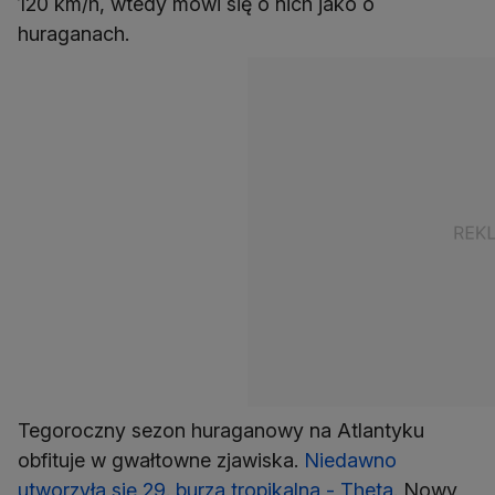
120 km/h, wtedy mówi się o nich jako o
huraganach.
Tegoroczny sezon huraganowy na Atlantyku
obfituje w gwałtowne zjawiska.
Niedawno
utworzyła się 29. burza tropikalna - Theta
. Nowy