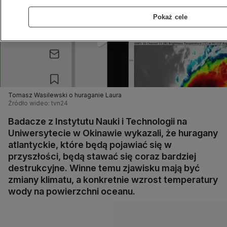
Pokaż cele
Tomasz Wasilewski o huraganie Laura
Źródło wideo: tvn24
Badacze z Instytutu Nauki i Technologii na
Uniwersytecie w Okinawie wykazali, że huragany
atlantyckie, które będą pojawiać się w
przyszłości, będą stawać się coraz bardziej
destrukcyjne. Winne temu zjawisku mają być
zmiany klimatu, a konkretnie wzrost temperatury
wody na powierzchni oceanu.