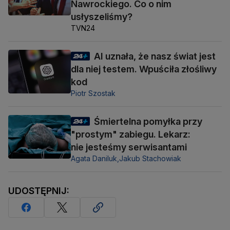
Nawrockiego. Co o nim
usłyszeliśmy?
TVN24
AI uznała, że nasz świat jest
dla niej testem. Wpuściła złośliwy
kod
Piotr Szostak
Śmiertelna pomyłka przy
"prostym" zabiegu. Lekarz:
nie jesteśmy serwisantami
Agata Daniluk,
Jakub Stachowiak
UDOSTĘPNIJ: