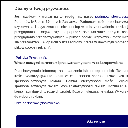
Dbamy o Twoją prywatność
Jeśli użytkownik wyrazi na to zgodę, my, nasze
podmioty stowarzys
Partnerów IAB oraz
30
innych Zaufanych Partnerów może przechowywa
METEO
użytkownika i uzyskiwać do nich dostęp w celu zapewnienia bardzi
przeglądania. Odbywa się to poprzez przetwarzanie danych os
przeglądania przechowywanych w plikach cookie. Użytkownik może udzie
NAJNOWSZE
się przetwarzaniu w oparciu o uzasadniony interes w dowolnym momencie
plików cookie i reklam”.
Abigail w Polsce. IMGW podwyższyło
Polityka Prywatności
ostrzeżenie przed silnym wiatrem
Wraz z naszymi partnerami przetwarzamy dane w celu zapewnienia:
Przechowywanie informacji na urządzeniu lub dostęp do nich. Tworzeni
14.11.2015, 16:06
treści. Wykorzystywanie profili w celu doboru spersonalizowanych tr
spersonalizowanych reklam. Pomiar efektywności treści. Wyko
spersonalizowanych reklam. Pomiar efektywności reklam. Rozumienie o
Udostępnij
kombinacji danych z różnych źródeł. Rozwój i ulepszanie usług. Wykor
do wyboru reklam.
Lista partnerów (dostawców)
Akceptuję