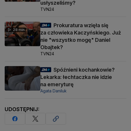
usłyszeliśmy?
TVN24
Prokuratura wzięła się
28 min
za człowieka Kaczyńskiego. Już
nie "wszystko mogę" Daniel
Obajtek?
TVN24
Spóźnieni kochankowie?
Lekarka: łechtaczka nie idzie
na emeryturę
Agata Daniluk
UDOSTĘPNIJ: