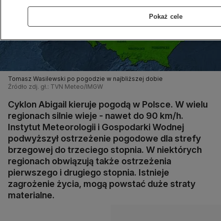
Pokaż cele
Tomasz Wasilewski po pogodzie w najbliższej dobie
Źródło zdj. gł.: TVN Meteo/IMGW
Cyklon Abigail kieruje pogodą w Polsce. W wielu
regionach silnie wieje - nawet do 90 km/h.
Instytut Meteorologii i Gospodarki Wodnej
podwyższył ostrzeżenie pogodowe dla strefy
brzegowej do trzeciego stopnia. W niektórych
regionach obwiązują także ostrzeżenia
pierwszego i drugiego stopnia. Istnieje
zagrożenie życia, mogą powstać duże straty
materialne.