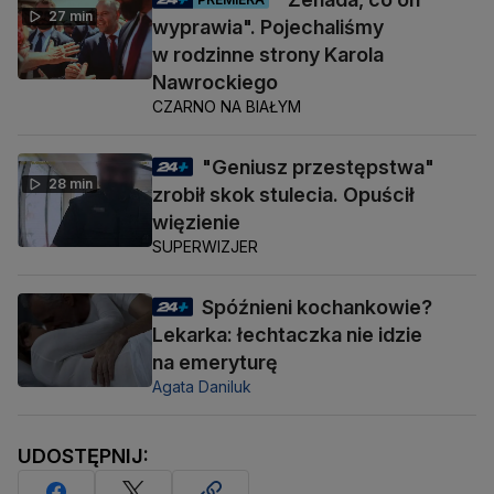
27 min
wyprawia". Pojechaliśmy
w rodzinne strony Karola
Nawrockiego
CZARNO NA BIAŁYM
"Geniusz przestępstwa"
28 min
zrobił skok stulecia. Opuścił
więzienie
SUPERWIZJER
Spóźnieni kochankowie?
Lekarka: łechtaczka nie idzie
na emeryturę
Agata Daniluk
UDOSTĘPNIJ: