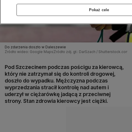
Pokaż cele
Do zdarzenia doszło w Daleszewie
Źródło wideo: Google Maps
Źródło zdj. gł.: DarSzach / Shutterstock.com
Pod Szczecinem podczas pościgu za kierowcą,
który nie zatrzymał się do kontroli drogowej,
doszło do wypadku. Mężczyzna podczas
wyprzedzania stracił kontrolę nad autem i
uderzył w ciężarówkę jadącą z przeciwnej
strony. Stan zdrowia kierowcy jest ciężki.