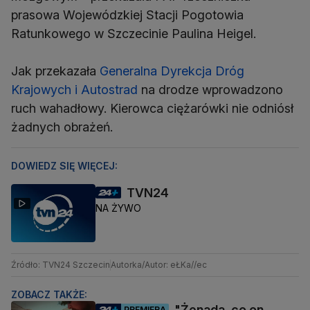
prasowa Wojewódzkiej Stacji Pogotowia
Ratunkowego w Szczecinie Paulina Heigel.
Jak przekazała
Generalna Dyrekcja Dróg
Krajowych i Autostrad
na drodze wprowadzono
ruch wahadłowy. Kierowca ciężarówki nie odniósł
żadnych obrażeń.
DOWIEDZ SIĘ WIĘCEJ:
TVN24
NA ŻYWO
Źródło: TVN24 Szczecin
Autorka/Autor: eŁKa//ec
ZOBACZ TAKŻE:
"Żenada, co on
PREMIERA