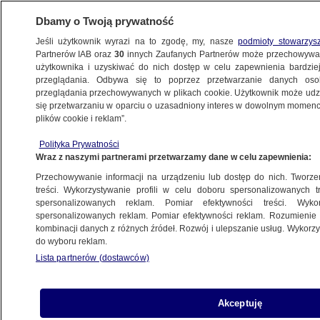
Dbamy o Twoją prywatność
Jeśli użytkownik wyrazi na to zgodę, my, nasze
podmioty stowarzys
Partnerów IAB oraz
30
innych Zaufanych Partnerów może przechowywa
użytkownika i uzyskiwać do nich dostęp w celu zapewnienia bardzi
przeglądania. Odbywa się to poprzez przetwarzanie danych os
przeglądania przechowywanych w plikach cookie. Użytkownik może udzie
TRÓJMIASTO
się przetwarzaniu w oparciu o uzasadniony interes w dowolnym momencie
plików cookie i reklam”.
Uciekał przed policją, zderzył się
Polityka Prywatności
z ciężarówką. Jest w ciężkim stanie
Wraz z naszymi partnerami przetwarzamy dane w celu zapewnienia:
Przechowywanie informacji na urządzeniu lub dostęp do nich. Tworzeni
30.11.2022, 14:04
treści. Wykorzystywanie profili w celu doboru spersonalizowanych tr
spersonalizowanych reklam. Pomiar efektywności treści. Wyko
spersonalizowanych reklam. Pomiar efektywności reklam. Rozumienie o
Udostępnij
kombinacji danych z różnych źródeł. Rozwój i ulepszanie usług. Wykor
do wyboru reklam.
Lista partnerów (dostawców)
Akceptuję