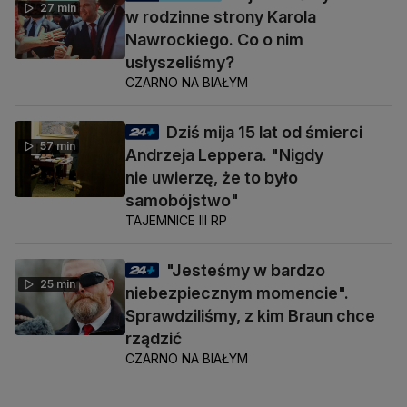
27 min
w rodzinne strony Karola
Nawrockiego. Co o nim
usłyszeliśmy?
CZARNO NA BIAŁYM
Dziś mija 15 lat od śmierci
57 min
Andrzeja Leppera. "Nigdy
nie uwierzę, że to było
samobójstwo"
TAJEMNICE III RP
"Jesteśmy w bardzo
25 min
niebezpiecznym momencie".
Sprawdziliśmy, z kim Braun chce
rządzić
CZARNO NA BIAŁYM