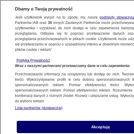
Dbamy o Twoją prywatność
Jeśli użytkownik wyrazi na to zgodę, my, nasze
podmioty stowarzys
Partnerów IAB oraz
30
innych Zaufanych Partnerów może przechowywa
użytkownika i uzyskiwać do nich dostęp w celu zapewnienia bardzi
przeglądania. Odbywa się to poprzez przetwarzanie danych os
przeglądania przechowywanych w plikach cookie. Użytkownik może udzie
ŚWIAT
się przetwarzaniu w oparciu o uzasadniony interes w dowolnym momencie
plików cookie i reklam”.
"Stawką los kraju". Za tydzień zagłosują
Polityka Prywatności
Wraz z naszymi partnerami przetwarzamy dane w celu zapewnienia:
1.09.2025, 05:39
Przechowywanie informacji na urządzeniu lub dostęp do nich. Tworzeni
treści. Wykorzystywanie profili w celu doboru spersonalizowanych tr
Posłuchaj artykułu
spersonalizowanych reklam. Pomiar efektywności treści. Wyko
Czyta lektor AI
spersonalizowanych reklam. Pomiar efektywności reklam. Rozumienie o
kombinacji danych z różnych źródeł. Rozwój i ulepszanie usług. Wykor
do wyboru reklam.
Lista partnerów (dostawców)
Akceptuję