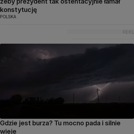
żeby prezydent tak ostentacyjnie łamał
konstytucję
POLSKA
Gdzie jest burza? Tu mocno pada i silnie
wieje