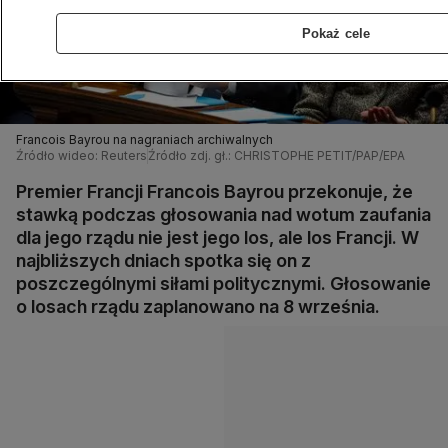
Pokaż cele
Francois Bayrou na nagraniach archiwalnych
Źródło wideo: Reuters
Źródło zdj. gł.: CHRISTOPHE PETIT/PAP/EPA
Premier Francji Francois Bayrou przekonuje, że
stawką podczas głosowania nad wotum zaufania
dla jego rządu nie jest jego los, ale los Francji. W
najbliższych dniach spotka się on z
poszczególnymi siłami politycznymi. Głosowanie
o losach rządu zaplanowano na 8 września.