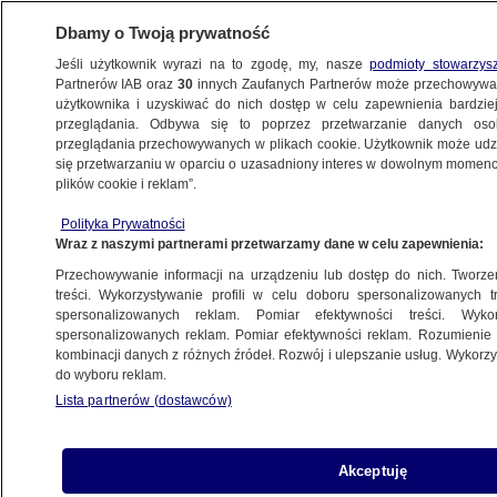
Dbamy o Twoją prywatność
Jeśli użytkownik wyrazi na to zgodę, my, nasze
podmioty stowarzys
Partnerów IAB oraz
30
innych Zaufanych Partnerów może przechowywa
użytkownika i uzyskiwać do nich dostęp w celu zapewnienia bardzi
przeglądania. Odbywa się to poprzez przetwarzanie danych os
przeglądania przechowywanych w plikach cookie. Użytkownik może udzie
TRÓJMIASTO
się przetwarzaniu w oparciu o uzasadniony interes w dowolnym momencie
plików cookie i reklam”.
Polityk spowodował kolizję i uciekł, był
Polityka Prywatności
pijany. Usłyszy zarzuty
Wraz z naszymi partnerami przetwarzamy dane w celu zapewnienia:
Przechowywanie informacji na urządzeniu lub dostęp do nich. Tworzeni
26.08.2025, 12:10
Aktualizacja:
27.08.2025, 14:29
treści. Wykorzystywanie profili w celu doboru spersonalizowanych tr
spersonalizowanych reklam. Pomiar efektywności treści. Wyko
Posłuchaj artykułu
spersonalizowanych reklam. Pomiar efektywności reklam. Rozumienie o
Czyta lektor AI
kombinacji danych z różnych źródeł. Rozwój i ulepszanie usług. Wykor
do wyboru reklam.
Lista partnerów (dostawców)
Akceptuję