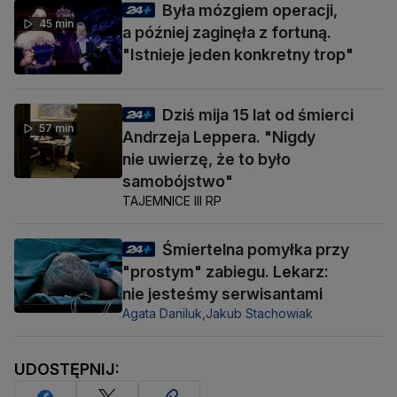
Była mózgiem operacji,
45 min
a później zaginęła z fortuną.
"Istnieje jeden konkretny trop"
Dziś mija 15 lat od śmierci
57 min
Andrzeja Leppera. "Nigdy
nie uwierzę, że to było
samobójstwo"
TAJEMNICE III RP
Śmiertelna pomyłka przy
"prostym" zabiegu. Lekarz:
nie jesteśmy serwisantami
Agata Daniluk,
Jakub Stachowiak
UDOSTĘPNIJ: