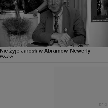
Nie żyje Jarosław Abramow-Newerly
POLSKA