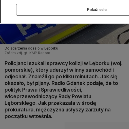
Pokaż cele
Do zdarzenia doszło w Lęborku
Źródło zdj. gł.: KMP Radom
Policjanci szukali sprawcy kolizji w Lęborku (woj.
pomorskie), który uderzył w inny samochód i
odjechał. Znaleźli go po kilku minutach. Jak się
okazało, był pijany. Radio Gdańsk podaje, że to
polityk Prawa i Sprawiedliwości,
wiceprzewodniczący Rady Powiatu
Lęborskiego. Jak przekazała w środę
prokuratura, mężczyzna usłyszy zarzuty na
początku września.