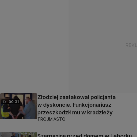
Złodziej zaatakował policjanta
00:31
w dyskoncie. Funkcjonariusz
przeszkodził mu w kradzieży
TRÓJMIASTO
Szarpanina przed domem w Lęborku.