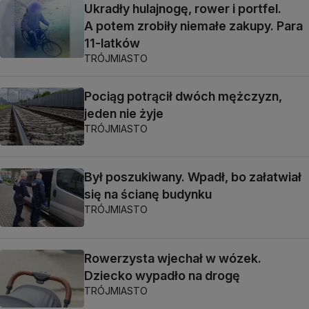
Ukradły hulajnogę, rower i portfel.
A potem zrobiły niemałe zakupy. Para
11-latków
TRÓJMIASTO
Pociąg potrącił dwóch mężczyzn,
jeden nie żyje
TRÓJMIASTO
Był poszukiwany. Wpadł, bo załatwiał
się na ścianę budynku
TRÓJMIASTO
Rowerzysta wjechał w wózek.
Dziecko wypadło na drogę
TRÓJMIASTO