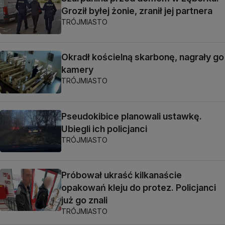
Groził byłej żonie, zranił jej partnera
TRÓJMIASTO
Okradł kościelną skarbonę, nagrały go
kamery
TRÓJMIASTO
Pseudokibice planowali ustawkę.
Ubiegli ich policjanci
TRÓJMIASTO
Próbował ukraść kilkanaście
opakowań kleju do protez. Policjanci
już go znali
TRÓJMIASTO