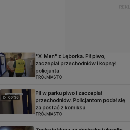
"X-Men" z Lęborka. Pił piwo,
zaczepiał przechodniów i kopnął
policjanta
TRÓJMIASTO
Pił w parku piwo i zaczepiał
00:36
przechodniów. Policjantom podał się
za postać z komiksu
TRÓJMIASTO
Znalazła klucz za doniczką i ukradła