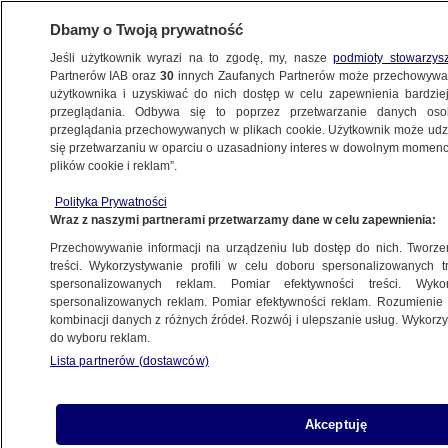
Dbamy o Twoją prywatność
Jeśli użytkownik wyrazi na to zgodę, my, nasze
podmioty stowarzys
Partnerów IAB oraz
30
innych Zaufanych Partnerów może przechowywa
użytkownika i uzyskiwać do nich dostęp w celu zapewnienia bardzi
przeglądania. Odbywa się to poprzez przetwarzanie danych os
przeglądania przechowywanych w plikach cookie. Użytkownik może udzie
LĘBORK
się przetwarzaniu w oparciu o uzasadniony interes w dowolnym momencie
plików cookie i reklam”.
72-latek zginął pod kołami ciężarówki
TRÓJMIASTO
Polityka Prywatności
Wraz z naszymi partnerami przetwarzamy dane w celu zapewnienia:
Przechowywanie informacji na urządzeniu lub dostęp do nich. Tworzeni
treści. Wykorzystywanie profili w celu doboru spersonalizowanych tr
spersonalizowanych reklam. Pomiar efektywności treści. Wyko
Pożar gołębnika, spłonęło ponad 100
spersonalizowanych reklam. Pomiar efektywności reklam. Rozumienie o
gołębi. Szukają kobiety ze zdjęć
kombinacji danych z różnych źródeł. Rozwój i ulepszanie usług. Wykor
LĘBORK
do wyboru reklam.
Lista partnerów (dostawców)
Kierowca utknął na nieczynnym
Akceptuję
przejeździe kolejowym. Miał blisko 2