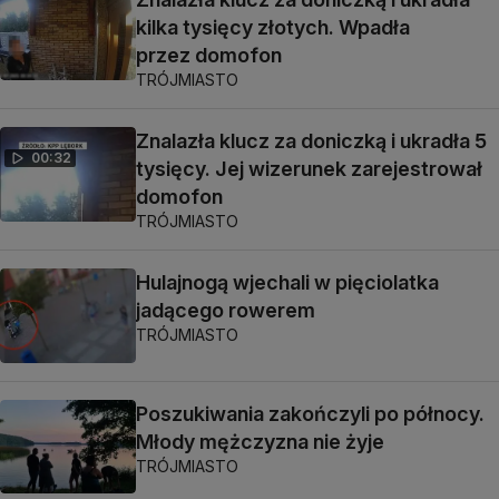
kilka tysięcy złotych. Wpadła
przez domofon
TRÓJMIASTO
Znalazła klucz za doniczką i ukradła 5
00:32
tysięcy. Jej wizerunek zarejestrował
domofon
TRÓJMIASTO
Hulajnogą wjechali w pięciolatka
jadącego rowerem
TRÓJMIASTO
Poszukiwania zakończyli po północy.
Młody mężczyzna nie żyje
TRÓJMIASTO