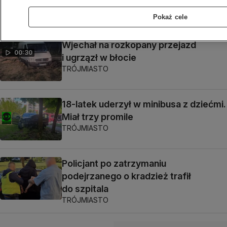
promile
TRÓJMIASTO
Pokaż cele
Wjechał na rozkopany przejazd
00:30
i ugrzązł w błocie
TRÓJMIASTO
18-latek uderzył w minibusa z dziećmi.
Miał trzy promile
TRÓJMIASTO
Policjant po zatrzymaniu
podejrzanego o kradzież trafił
do szpitala
TRÓJMIASTO