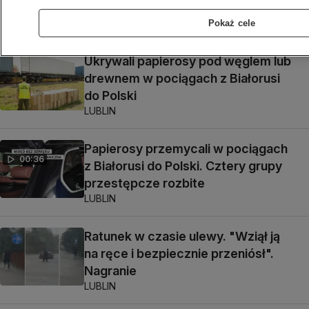
LUBLIN
Pokaż cele
Ukrywali papierosy pod węglem lub
drewnem w pociągach z Białorusi
do Polski
LUBLIN
Papierosy przemycali w pociągach
00:36
z Białorusi do Polski. Cztery grupy
przestępcze rozbite
LUBLIN
Ratunek w czasie ulewy. "Wziął ją
na ręce i bezpiecznie przeniósł".
Nagranie
LUBLIN