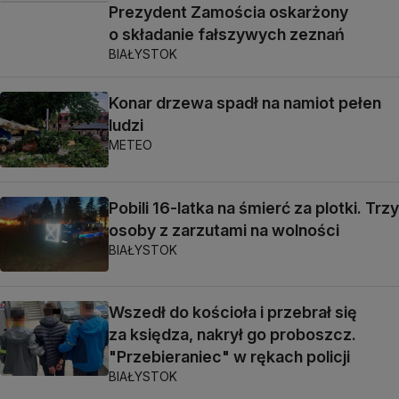
Prezydent Zamościa oskarżony
o składanie fałszywych zeznań
BIAŁYSTOK
Konar drzewa spadł na namiot pełen
ludzi
METEO
Pobili 16-latka na śmierć za plotki. Trzy
osoby z zarzutami na wolności
BIAŁYSTOK
Wszedł do kościoła i przebrał się
za księdza, nakrył go proboszcz.
"Przebieraniec" w rękach policji
BIAŁYSTOK