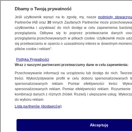
Dbamy o Twoją prywatność
Jeśli użytkownik wyrazi na to zgodę, my, nasze
podmioty stowarzys
Partnerów IAB oraz
30
innych Zaufanych Partnerów może przechowywa
użytkownika i uzyskiwać do nich dostęp w celu zapewnienia bardzi
przeglądania. Odbywa się to poprzez przetwarzanie danych os
przeglądania przechowywanych w plikach cookie. Użytkownik może udzie
ZAMOŚĆ
się przetwarzaniu w oparciu o uzasadniony interes w dowolnym momencie
plików cookie i reklam”.
Był poszukiwany za pedofilię.
Wytropili go "łowcy głów"
Polityka Prywatności
Wraz z naszymi partnerami przetwarzamy dane w celu zapewnienia:
LUBLIN
Przechowywanie informacji na urządzeniu lub dostęp do nich. Tworzeni
treści. Wykorzystywanie profili w celu doboru spersonalizowanych tr
spersonalizowanych reklam. Pomiar efektywności treści. Wyko
Areszt dla księdza, byłego dyrektora
spersonalizowanych reklam. Pomiar efektywności reklam. Rozumienie o
Światowych Dni Młodzieży. Apel
kombinacji danych z różnych źródeł. Rozwój i ulepszanie usług. Wykor
do wyboru reklam.
prokuratury
Lista partnerów (dostawców)
LUBLIN
Odbierali migrantów z granicy i wieźli
Akceptuję
do Niemiec