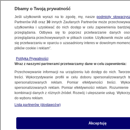
Dbamy o Twoją prywatność
Jeśli użytkownik wyrazi na to zgodę, my, nasze
podmioty stowarzys
Partnerów IAB oraz
30
innych Zaufanych Partnerów może przechowywa
użytkownika i uzyskiwać do nich dostęp w celu zapewnienia bardzi
przeglądania. Odbywa się to poprzez przetwarzanie danych os
przeglądania przechowywanych w plikach cookie. Użytkownik może udzie
ZACHODNIOPOMORSKIE
się przetwarzaniu w oparciu o uzasadniony interes w dowolnym momencie
plików cookie i reklam”.
Kurier zaatakowany ostrym
narzędziem. Zarzuty dla 17-latka
Polityka Prywatności
Wraz z naszymi partnerami przetwarzamy dane w celu zapewnienia:
TRÓJMIASTO
Przechowywanie informacji na urządzeniu lub dostęp do nich. Tworzeni
treści. Wykorzystywanie profili w celu doboru spersonalizowanych tr
spersonalizowanych reklam. Pomiar efektywności treści. Wyko
Do zdarzenia doszło w Unieminie
spersonalizowanych reklam. Pomiar efektywności reklam. Rozumienie o
00:45
TRÓJMIASTO
kombinacji danych z różnych źródeł. Rozwój i ulepszanie usług. Wykor
do wyboru reklam.
Lista partnerów (dostawców)
"Coś ci nie pasuje, że sobie
Akceptuję
po chodniczku jeżdżę?". Agresywny