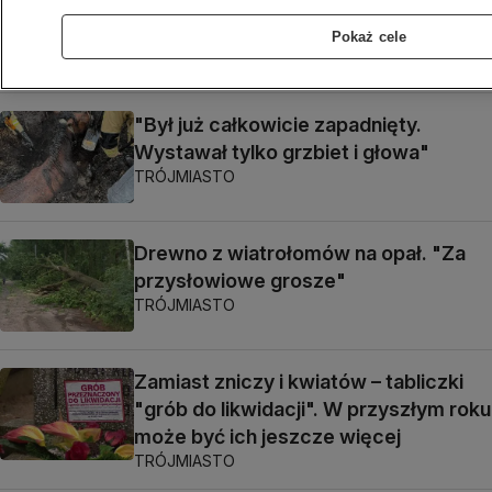
kierowca zatrzymany, usłyszał
zarzuty
Pokaż cele
TRÓJMIASTO
"Był już całkowicie zapadnięty.
Wystawał tylko grzbiet i głowa"
TRÓJMIASTO
Drewno z wiatrołomów na opał. "Za
przysłowiowe grosze"
TRÓJMIASTO
Zamiast zniczy i kwiatów – tabliczki
"grób do likwidacji". W przyszłym roku
może być ich jeszcze więcej
TRÓJMIASTO