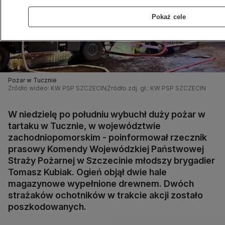
Pokaż cele
Pożar w Tucznie
Źródło wideo: KW PSP SZCZECIN
Źródło zdj. gł.: KW PSP SZCZECIN
W niedzielę po południu wybuchł duży pożar w
tartaku w Tucznie, w województwie
zachodniopomorskim - poinformował rzecznik
prasowy Komendy Wojewódzkiej Państwowej
Straży Pożarnej w Szczecinie młodszy brygadier
Tomasz Kubiak. Ogień objął dwie hale
magazynowe wypełnione drewnem. Dwóch
strażaków ochotników w trakcie akcji zostało
poszkodowanych.