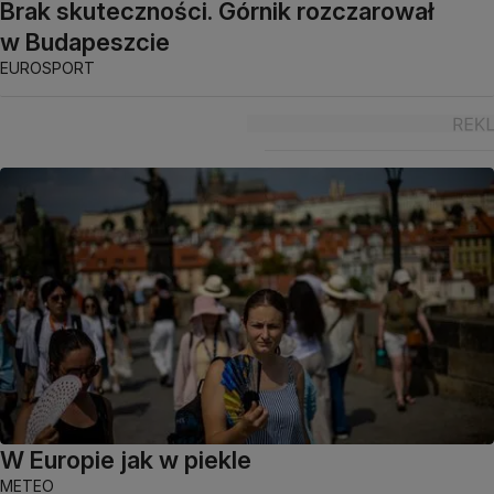
Brak skuteczności. Górnik rozczarował
w Budapeszcie
EUROSPORT
W Europie jak w piekle
METEO