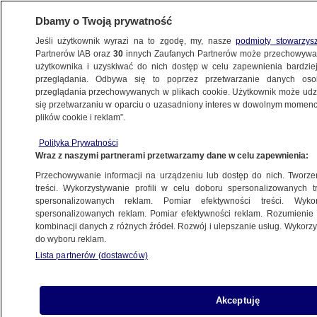
Dbamy o Twoją prywatność
Jeśli użytkownik wyrazi na to zgodę, my, nasze
podmioty stowarzys
Partnerów IAB oraz
30
innych Zaufanych Partnerów może przechowywa
użytkownika i uzyskiwać do nich dostęp w celu zapewnienia bardzi
przeglądania. Odbywa się to poprzez przetwarzanie danych os
przeglądania przechowywanych w plikach cookie. Użytkownik może udzie
TRÓJMIASTO
się przetwarzaniu w oparciu o uzasadniony interes w dowolnym momencie
plików cookie i reklam”.
Pożar tartaku w Tucznie. Poszkodowanych
Polityka Prywatności
dwóch strażaków
Wraz z naszymi partnerami przetwarzamy dane w celu zapewnienia:
Przechowywanie informacji na urządzeniu lub dostęp do nich. Tworzeni
5.12.2022, 06:44
Aktualizacja:
5.12.2022, 08:47
treści. Wykorzystywanie profili w celu doboru spersonalizowanych tr
spersonalizowanych reklam. Pomiar efektywności treści. Wyko
spersonalizowanych reklam. Pomiar efektywności reklam. Rozumienie o
Udostępnij
kombinacji danych z różnych źródeł. Rozwój i ulepszanie usług. Wykor
do wyboru reklam.
Lista partnerów (dostawców)
Akceptuję