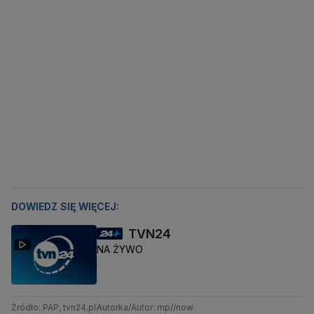
DOWIEDZ SIĘ WIĘCEJ:
TVN24
NA ŻYWO
Źródło: PAP, tvn24.pl
Autorka/Autor: mp//now