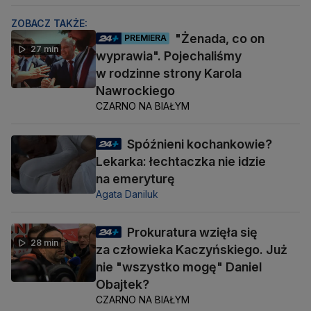
ZOBACZ TAKŻE:
"Żenada, co on
PREMIERA
27 min
wyprawia". Pojechaliśmy
w rodzinne strony Karola
Nawrockiego
CZARNO NA BIAŁYM
Spóźnieni kochankowie?
Lekarka: łechtaczka nie idzie
na emeryturę
Agata Daniluk
Prokuratura wzięła się
28 min
za człowieka Kaczyńskiego. Już
nie "wszystko mogę" Daniel
Obajtek?
CZARNO NA BIAŁYM