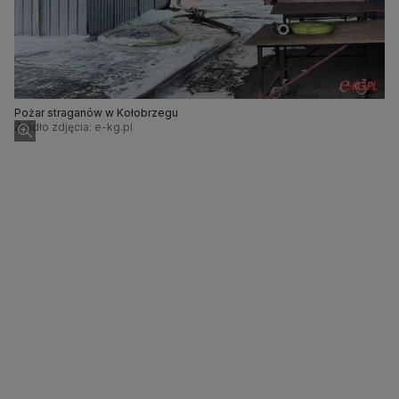
Pożar straganów w Kołobrzegu
Źródło zdjęcia: e-kg.pl