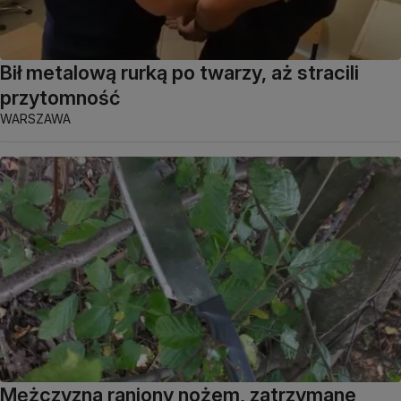
Bił metalową rurką po twarzy, aż stracili
przytomność
WARSZAWA
Mężczyzna raniony nożem, zatrzymane