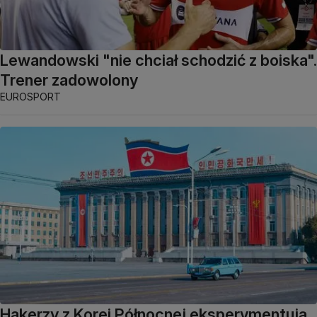
Lewandowski "nie chciał schodzić z boiska".
Trener zadowolony
EUROSPORT
Hakerzy z Korei Północnej eksperymentują