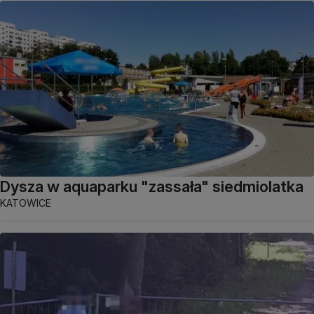
Dysza w aquaparku "zassała" siedmiolatka
KATOWICE