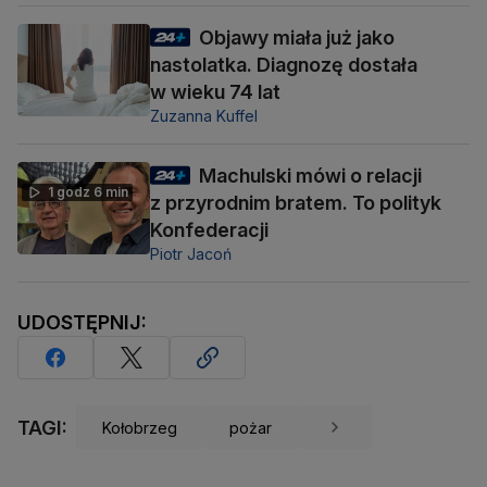
Objawy miała już jako
nastolatka. Diagnozę dostała
w wieku 74 lat
Zuzanna Kuffel
Machulski mówi o relacji
1 godz 6 min
z przyrodnim bratem. To polityk
Konfederacji
Piotr Jacoń
UDOSTĘPNIJ:
TAGI:
Kołobrzeg
pożar