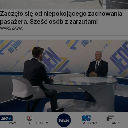
Zaczęło się od niepokojącego zachowania
pasażera. Sześć osób z zarzutami
WARSZAWA
Siemoniak: spodziewam się w tej sprawie
zmowy milczenia
TVN24+
OGLĄDAJ TV
LAT TVN24
FAKTY