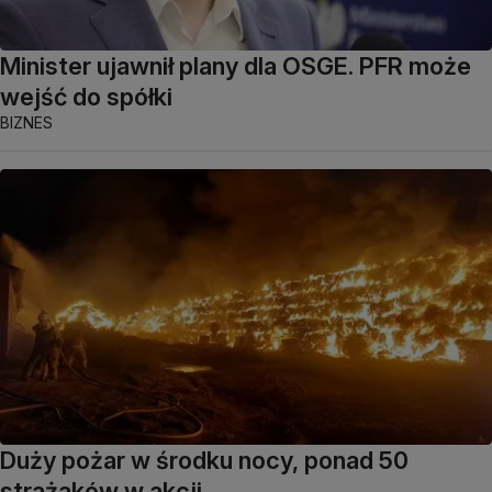
Minister ujawnił plany dla OSGE. PFR może
wejść do spółki
BIZNES
Duży pożar w środku nocy, ponad 50
strażaków w akcji