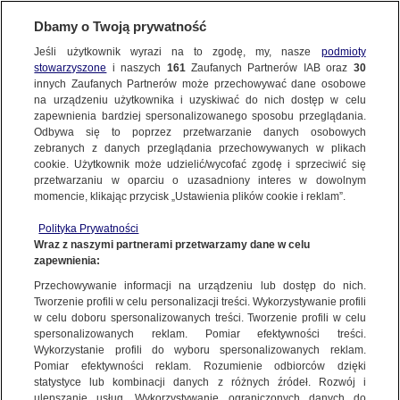
Dbamy o Twoją prywatność
SUBSKRYBUJ
Jeśli użytkownik wyrazi na to zgodę, my, nasze
podmioty
stowarzyszone
i naszych
161
Zaufanych Partnerów IAB oraz
30
TRÓJMIASTO
innych Zaufanych Partnerów może przechowywać dane osobowe
na urządzeniu użytkownika i uzyskiwać do nich dostęp w celu
Kołobrzeg. Pożar straganów handlowych,
zapewnienia bardziej spersonalizowanego sposobu przeglądania.
w pogorzelisku znaleźli ciało
Odbywa się to poprzez przetwarzanie danych osobowych
zebranych z danych przeglądania przechowywanych w plikach
cookie. Użytkownik może udzielić/wycofać zgodę i sprzeciwić się
11.12.2022, 16:36
Aktualizacja:
11.12.2022, 17:24
przetwarzaniu w oparciu o uzasadniony interes w dowolnym
momencie, klikając przycisk „Ustawienia plików cookie i reklam”.
Udostępnij
Polityka Prywatności
Wraz z naszymi partnerami przetwarzamy dane w celu
zapewnienia:
Przechowywanie informacji na urządzeniu lub dostęp do nich.
Tworzenie profili w celu personalizacji treści. Wykorzystywanie profili
w celu doboru spersonalizowanych treści. Tworzenie profili w celu
spersonalizowanych reklam. Pomiar efektywności treści.
Wykorzystanie profili do wyboru spersonalizowanych reklam.
Pomiar efektywności reklam. Rozumienie odbiorców dzięki
statystyce lub kombinacji danych z różnych źródeł. Rozwój i
ulepszanie usług. Wykorzystywanie ograniczonych danych do