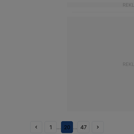
1
20
47
...
...