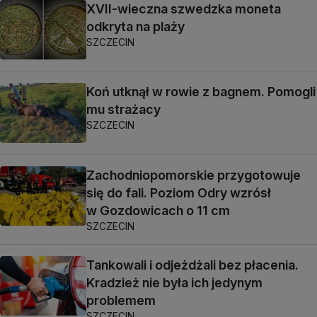
XVII-wieczna szwedzka moneta
odkryta na plaży
SZCZECIN
Koń utknął w rowie z bagnem. Pomogli
mu strażacy
SZCZECIN
Zachodniopomorskie przygotowuje
się do fali. Poziom Odry wzrósł
w Gozdowicach o 11 cm
SZCZECIN
Tankowali i odjeżdżali bez płacenia.
Kradzież nie była ich jedynym
problemem
SZCZECIN