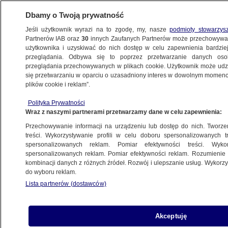
Dbamy o Twoją prywatność
Jeśli użytkownik wyrazi na to zgodę, my, nasze
podmioty stowarzys
Partnerów IAB oraz
30
innych Zaufanych Partnerów może przechowywa
użytkownika i uzyskiwać do nich dostęp w celu zapewnienia bardzi
przeglądania. Odbywa się to poprzez przetwarzanie danych os
przeglądania przechowywanych w plikach cookie. Użytkownik może udzie
ZACHODNIOPOMORSKIE
się przetwarzaniu w oparciu o uzasadniony interes w dowolnym momencie
plików cookie i reklam”.
Pożar w ośrodku wychowawczym
00:33
w Rzepczynie
Polityka Prywatności
Wraz z naszymi partnerami przetwarzamy dane w celu zapewnienia:
SZCZECIN
Przechowywanie informacji na urządzeniu lub dostęp do nich. Tworzeni
treści. Wykorzystywanie profili w celu doboru spersonalizowanych tr
spersonalizowanych reklam. Pomiar efektywności treści. Wyko
Uderzenie w drzewo, samochód
spersonalizowanych reklam. Pomiar efektywności reklam. Rozumienie o
w płomieniach. Nie żyją dwie osoby
kombinacji danych z różnych źródeł. Rozwój i ulepszanie usług. Wykor
SZCZECIN
do wyboru reklam.
Lista partnerów (dostawców)
Były zarzuty i aresztowania,
Akceptuję
ale składowisko odpadów działa dalej.