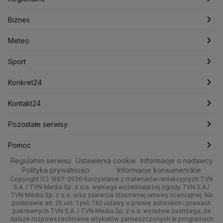
Konfederacja
Krajowa Administracja Skarbowa
Biznes
Podcasty
Kryptowaluty
Fakty po Faktach
Krzysztof Bosak
Krzysztof Hetman
Warszawa
Biznes
Lasy Państwowe
Lech Wałęsa
Lewica
Meteo
Artykuły
Fakty o Świecie
Łódź
Najnowsze
Meteo
Lotnisko Chopina
Lotto
Maciej Wąsik
Marcin Przydacz
Marcin Kierwiński
Marian Banaś
Sport
Newslettery
Ludzie Faktów
Katowice
Notowania
Pogoda godzinowa
Sport
Mariusz Błaszczak
Mariusz Kamiński
Mark Zuckerberg
Mateusz Morawiecki
Zdrowie
Kraków
Pieniądze
Pogoda długoterminowa
Piłka Nożna
Konkret24
Michał Kamiński
Technologia
Poznań
Nieruchomości
Pogoda na jutro
Ministerstwo Aktywów Państwowych
Tenis
Najnowsze
Kontakt24
Ministerstwo Edukacji i Nauki
Kultura i styl
Trójmiasto
Rynki
Pogoda na weekend
Kolarstwo
Polska
Najnowsze
Pozostałe serwisy
Ministerstwo Infrastruktury
Ministerstwo Kultury
Ministerstwo Obrony Narodowej
Ciekawostki
Wrocław
Dla firm
Najnowsze
Skoki Narciarskie
Świat
Gorące Tematy
TVN
Pomoc
Ministerstwo Rolnictwa
Regulamin serwisu
Quizy
Ustawienia cookie
Informacje o nadawcy
Ministerstwo Rozwoju i Technologii
Kielce
Handel
Polska
Sporty zimowe
Polityka
Wyślij zgłoszenie
Dzień Dobry TVN
Centrum pomocy
Polityka prywatności
Informacje konsumenckie
Ministerstwo Sportu i Turystyki
Copyright (C) 1997-2026 Korzystanie z materiałów redakcyjnych TVN
Tematy
Kujawsko-pomorskie
Ze świata
Prognoza
Lekkoatletyka
Zdrowie
Uwaga TVN
Ministerstwo Cyfryzacji
Test zgodności
S.A. / TVN Media Sp. z o.o. wymaga wcześniejszej zgody TVN S.A./
TVN Media Sp. z o.o. oraz zawarcia stosownej umowy licencyjnej. Na
Ministerstwo Edukacji Narodowej
Lublin
podstawie art. 25 ust. 1 pkt. 1 b) ustawy o prawie autorskim i prawach
Tech
Świat
Siatkówka
Tech
HGTV
Oglądaj na TV
Ministerstwo Finansów
pokrewnych TVN S.A. / TVN Media Sp. z o.o. wyraźnie zastrzega, że
dalsze rozpowszechnianie artykułów zamieszczonych w programach
Ministerstwo Klimatu i Środowiska