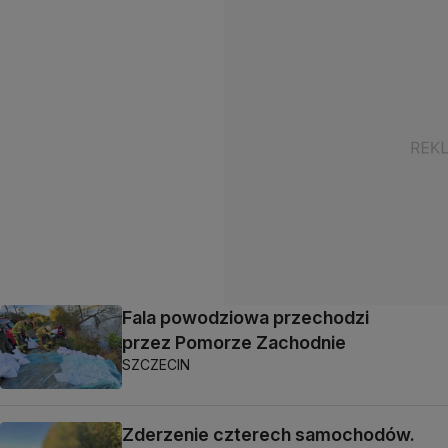
Fala powodziowa przechodzi
przez Pomorze Zachodnie
SZCZECIN
Zderzenie czterech samochodów.