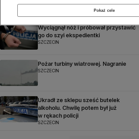
"To miejsce zagraża życiu i zdrowiu"
SZCZECIN
Pokaż cele
Wyciągnął nóż i próbował przystawić
go do szyi ekspedientki
SZCZECIN
Pożar turbiny wiatrowej. Nagranie
SZCZECIN
Ukradł ze sklepu sześć butelek
alkoholu. Chwilę potem był już
w rękach policji
SZCZECIN