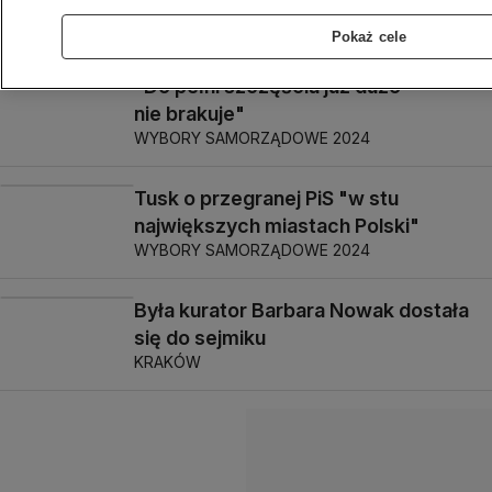
POZNAŃ
Pokaż cele
"Do pełni szczęścia już dużo
nie brakuje"
WYBORY SAMORZĄDOWE 2024
Tusk o przegranej PiS "w stu
największych miastach Polski"
WYBORY SAMORZĄDOWE 2024
Była kurator Barbara Nowak dostała
się do sejmiku
KRAKÓW