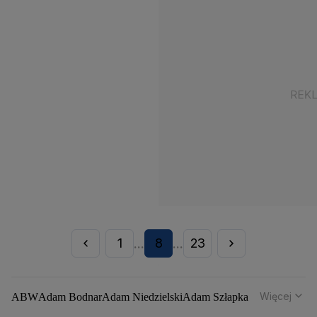
1
8
23
...
...
Więcej
ABW
Adam Bodnar
Adam Niedzielski
Adam Szłapka
Administracja Donalda Trumpa