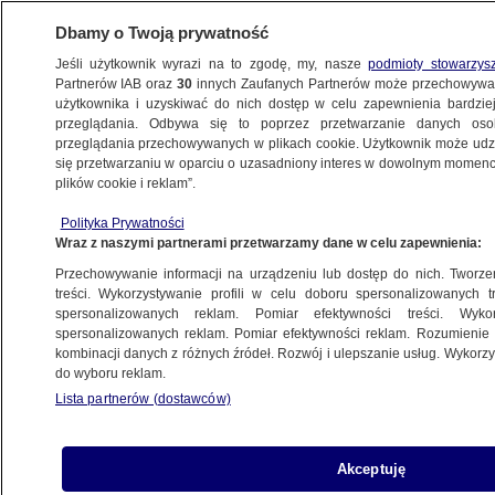
Dbamy o Twoją prywatność
Jeśli użytkownik wyrazi na to zgodę, my, nasze
podmioty stowarzys
Partnerów IAB oraz
30
innych Zaufanych Partnerów może przechowywa
użytkownika i uzyskiwać do nich dostęp w celu zapewnienia bardzi
przeglądania. Odbywa się to poprzez przetwarzanie danych os
przeglądania przechowywanych w plikach cookie. Użytkownik może udzie
WYBORY SAMORZĄDOWE 2024
się przetwarzaniu w oparciu o uzasadniony interes w dowolnym momencie
plików cookie i reklam”.
Kto wejdzie do drugiej tury?
Zadecydowało losowanie
Polityka Prywatności
Wraz z naszymi partnerami przetwarzamy dane w celu zapewnienia:
ŁÓDŹ
Przechowywanie informacji na urządzeniu lub dostęp do nich. Tworzeni
treści. Wykorzystywanie profili w celu doboru spersonalizowanych tr
spersonalizowanych reklam. Pomiar efektywności treści. Wyko
W siedmiu dzielnicach Warszawy
spersonalizowanych reklam. Pomiar efektywności reklam. Rozumienie o
frekwencja przekroczyła 60 procent
kombinacji danych z różnych źródeł. Rozwój i ulepszanie usług. Wykor
WARSZAWA
do wyboru reklam.
Lista partnerów (dostawców)
Kandydaci zremisowali. Zwycięzcę
Akceptuję
wskazało losowanie