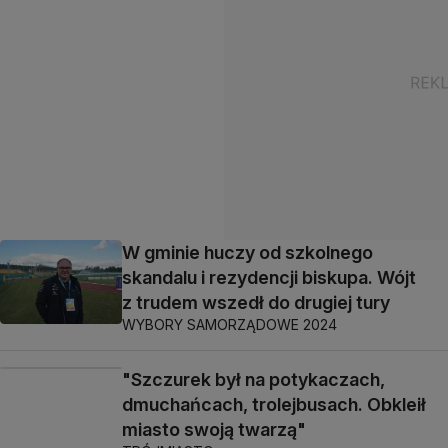
W gminie huczy od szkolnego
skandalu i rezydencji biskupa. Wójt
z trudem wszedł do drugiej tury
WYBORY SAMORZĄDOWE 2024
"Szczurek był na potykaczach,
dmuchańcach, trolejbusach. Obkleił
miasto swoją twarzą"