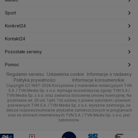
Lotnisko Chopina
Lotto
Maciej Wąsik
Marcin Przydacz
Marcin Kierwiński
Marian Banaś
Sport
Newslettery
Ludzie Faktów
Katowice
Notowania
Pogoda godzinowa
Sport
Mariusz Błaszczak
Mariusz Kamiński
Mark Zuckerberg
Mateusz Morawiecki
Zdrowie
Kraków
Pieniądze
Pogoda długoterminowa
Piłka Nożna
Konkret24
Michał Kamiński
Technologia
Poznań
Nieruchomości
Pogoda na jutro
Ministerstwo Aktywów Państwowych
Tenis
Najnowsze
Kontakt24
Ministerstwo Edukacji i Nauki
Kultura i styl
Trójmiasto
Rynki
Pogoda na weekend
Kolarstwo
Polska
Najnowsze
Pozostałe serwisy
Ministerstwo Infrastruktury
Ministerstwo Kultury
Ministerstwo Obrony Narodowej
Ciekawostki
Wrocław
Dla firm
Najnowsze
Skoki Narciarskie
Świat
Gorące Tematy
TVN
Pomoc
Ministerstwo Rolnictwa
Regulamin serwisu
Quizy
Ustawienia cookie
Informacje o nadawcy
Ministerstwo Rozwoju i Technologii
Kielce
Handel
Polska
Sporty zimowe
Polityka
Wyślij zgłoszenie
Dzień Dobry TVN
Centrum pomocy
Polityka prywatności
Informacje konsumenckie
Ministerstwo Sportu i Turystyki
Copyright (C) 1997-2026 Korzystanie z materiałów redakcyjnych TVN
Tematy
Kujawsko-pomorskie
Ze świata
Prognoza
Lekkoatletyka
Zdrowie
Uwaga TVN
Ministerstwo Cyfryzacji
Test zgodności
S.A. / TVN Media Sp. z o.o. wymaga wcześniejszej zgody TVN S.A./
TVN Media Sp. z o.o. oraz zawarcia stosownej umowy licencyjnej. Na
Ministerstwo Edukacji Narodowej
Lublin
podstawie art. 25 ust. 1 pkt. 1 b) ustawy o prawie autorskim i prawach
Tech
Świat
Siatkówka
Tech
HGTV
Oglądaj na TV
Ministerstwo Finansów
pokrewnych TVN S.A. / TVN Media Sp. z o.o. wyraźnie zastrzega, że
dalsze rozpowszechnianie artykułów zamieszczonych w programach
Ministerstwo Klimatu i Środowiska
Lubuskie
Moto
Nauka
F1
Nauka
TVN Turbo
Zrealizuj voucher
oraz na stronach internetowych TVN S.A. / TVN Media Sp. z o.o. jest
Ministerstwo Nauki i Szkolnictwa Wyższego
zabronione.
Olsztyn
Dla seniora
Ciekawostki
Ministerstwo Sprawiedliwości
Rozrywka
TVN Style
Ministerstwo Rodziny, Pracy i Polityki Społecznej