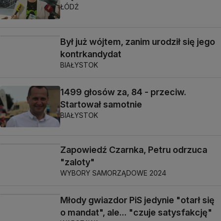
ŁÓDŹ
Był już wójtem, zanim urodził się jego
kontrkandydat
BIAŁYSTOK
1499 głosów za, 84 - przeciw.
Startował samotnie
BIAŁYSTOK
Zapowiedź Czarnka, Petru odrzuca
"zaloty"
WYBORY SAMORZĄDOWE 2024
Młody gwiazdor PiS jedynie "otarł się
o mandat", ale... "czuje satysfakcję"