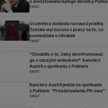
o aresztowaniu byłego doradcy Putina
ŚWIAT
Uczennica doniosła na nauczycielkę.
Została wyrzucona z pracy za to, co
powiedziała o Ukrainie
ŚWIAT
"Chodziło o to, żeby skonfrontować
go z naszymi wnioskami". Kanclerz
Austrii o spotkaniu z Putinem
ŚWIAT
Kanclerz Austrii jedzie na spotkanie
z Putinem. "Przedstawienie PR-owe"
ŚWIAT