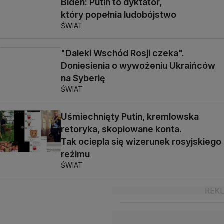
Biden: Putin to dyktator,
który popełnia ludobójstwo
ŚWIAT
"Daleki Wschód Rosji czeka".
Doniesienia o wywożeniu Ukraińców
na Syberię
ŚWIAT
Uśmiechnięty Putin, kremlowska
retoryka, skopiowane konta.
Tak ociepla się wizerunek rosyjskiego
reżimu
ŚWIAT