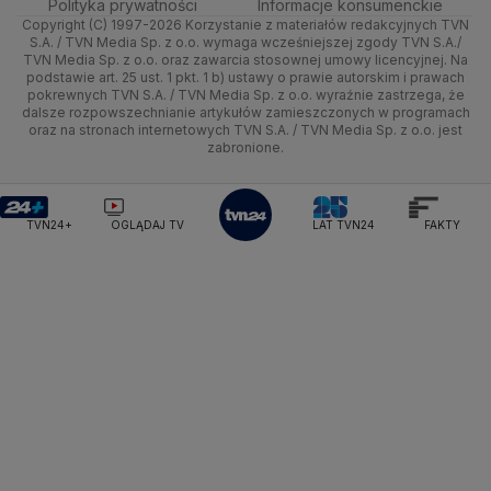
Polityka prywatności
Informacje konsumenckie
Ministerstwo Sportu i Turystyki
Copyright (C) 1997-2026 Korzystanie z materiałów redakcyjnych TVN
Tematy
Kujawsko-pomorskie
Ze świata
Prognoza
Lekkoatletyka
Zdrowie
Uwaga TVN
Ministerstwo Cyfryzacji
Test zgodności
S.A. / TVN Media Sp. z o.o. wymaga wcześniejszej zgody TVN S.A./
TVN Media Sp. z o.o. oraz zawarcia stosownej umowy licencyjnej. Na
Ministerstwo Edukacji Narodowej
Lublin
podstawie art. 25 ust. 1 pkt. 1 b) ustawy o prawie autorskim i prawach
Tech
Świat
Siatkówka
Tech
HGTV
Oglądaj na TV
Ministerstwo Finansów
pokrewnych TVN S.A. / TVN Media Sp. z o.o. wyraźnie zastrzega, że
dalsze rozpowszechnianie artykułów zamieszczonych w programach
Ministerstwo Klimatu i Środowiska
Lubuskie
Moto
Nauka
F1
Nauka
TVN Turbo
Zrealizuj voucher
oraz na stronach internetowych TVN S.A. / TVN Media Sp. z o.o. jest
Ministerstwo Nauki i Szkolnictwa Wyższego
zabronione.
Olsztyn
Dla seniora
Ciekawostki
Ministerstwo Sprawiedliwości
Rozrywka
TVN Style
Ministerstwo Rodziny, Pracy i Polityki Społecznej
Opole
Turystyka
Podróże
TVN7
Ministerstwo Spraw Zagranicznych
Moskwa
TVN24+
OGLĄDAJ TV
LAT TVN24
FAKTY
Naczelny Sąd Administracyjny
Rzeszów
Smog
TTV
Najwyższa Izba Kontroli
Szczecin
Narodowe Centrum Badań i Rozwoju
Narodowy Bank Polski
Narodowy Fundusz Zdrowia
Białystok
NASA
NATO
Niemcy
Nord Stream 2
Nowa Lewica
Ordo Iuris
Organizacja Narodów Zjednoczonych
Orlen
Parlament Europejski
Partia Demokratyczna USA
Partia Republikańska
Pentagon
Piotr Gliński
PIT
PKB Polski
PKO BP
PKP Cargo
PKP Intercity
PKP PLK