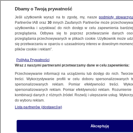
Dbamy o Twoją prywatność
Jeśli użytkownik wyrazi na to zgodę, my, nasze
podmioty stowarzys
Partnerów IAB oraz
30
innych Zaufanych Partnerów może przechowywa
użytkownika i uzyskiwać do nich dostęp w celu zapewnienia bardzi
przeglądania. Odbywa się to poprzez przetwarzanie danych os
przeglądania przechowywanych w plikach cookie. Użytkownik może udzie
WŁADIMIR PUTIN
się przetwarzaniu w oparciu o uzasadniony interes w dowolnym momencie
plików cookie i reklam”.
Ksenia Szojgu, celebrytka zakochana
w blogerze fitness. Kim jest i jak żyje
Polityka Prywatności
Wraz z naszymi partnerami przetwarzamy dane w celu zapewnienia:
córka rosyjskiego ministra obrony?
KULTURA I STYL
Przechowywanie informacji na urządzeniu lub dostęp do nich. Tworzeni
treści. Wykorzystywanie profili w celu doboru spersonalizowanych tr
spersonalizowanych reklam. Pomiar efektywności treści. Wyko
Luksusy w posiadłościach
spersonalizowanych reklam. Pomiar efektywności reklam. Rozumienie o
kombinacji danych z różnych źródeł. Rozwój i ulepszanie usług. Wykor
Medwedczuka i jego żony. Policja
do wyboru reklam.
pokazuje nagrania
Lista partnerów (dostawców)
ŚWIAT
Akceptuję
"To kobiety, które mają wpływ na to,