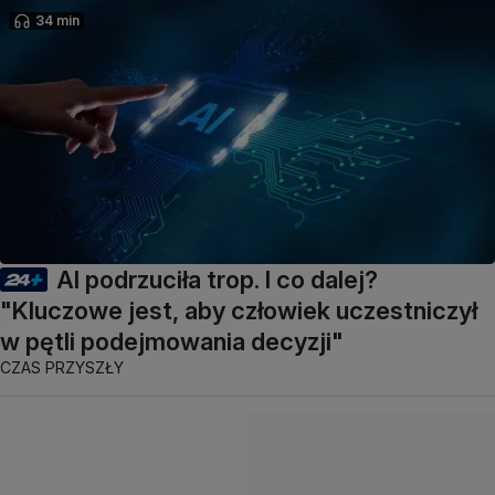
34 min
AI podrzuciła trop. I co dalej?
"Kluczowe jest, aby człowiek uczestniczył
w pętli podejmowania decyzji"
CZAS PRZYSZŁY