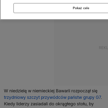
widać Putina jak jeździ konno z nagim torsem.
Pokaż cele
W niedzielę w niemieckiej Bawarii rozpoczął się
trzydniowy szczyt przywódców państw grupy G7
.
Kiedy liderzy zasiadali do okrągłego stołu, by