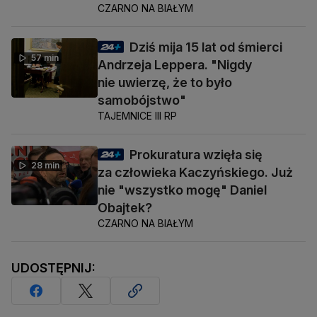
CZARNO NA BIAŁYM
Dziś mija 15 lat od śmierci
57 min
Andrzeja Leppera. "Nigdy
nie uwierzę, że to było
samobójstwo"
TAJEMNICE III RP
Prokuratura wzięła się
28 min
za człowieka Kaczyńskiego. Już
nie "wszystko mogę" Daniel
Obajtek?
CZARNO NA BIAŁYM
UDOSTĘPNIJ: