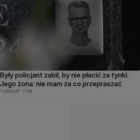
Były policjant zabił, by nie płacić za tynki.
Jego żona: nie mam za co przepraszać
"UWAGA!" TVN