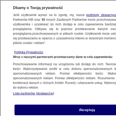
Dbamy o Twoją prywatność
Jeśli użytkownik wyrazi na to zgodę, my, nasze
podmioty stowarzys
Partnerów IAB oraz
30
innych Zaufanych Partnerów może przechowywa
użytkownika i uzyskiwać do nich dostęp w celu zapewnienia bardzi
przeglądania. Odbywa się to poprzez przetwarzanie danych os
przeglądania przechowywanych w plikach cookie. Użytkownik może udzie
ŚWIAT
się przetwarzaniu w oparciu o uzasadniony interes w dowolnym momencie
plików cookie i reklam”.
"Ściągamy marynarki? Musimy pokazać
Polityka Prywatności
mięśnie". Przywódcy G7 kpili z Putina
Wraz z naszymi partnerami przetwarzamy dane w celu zapewnienia:
Przechowywanie informacji na urządzeniu lub dostęp do nich. Tworzeni
26.06.2022, 19:23
treści. Wykorzystywanie profili w celu doboru spersonalizowanych tr
spersonalizowanych reklam. Pomiar efektywności treści. Wyko
spersonalizowanych reklam. Pomiar efektywności reklam. Rozumienie o
Udostępnij
kombinacji danych z różnych źródeł. Rozwój i ulepszanie usług. Wykor
do wyboru reklam.
Przywódcy państw z grupy G7 zakpili z
Lista partnerów (dostawców)
Władimira Putina, rozpoczynając w niedzielę
rozmowy przy okrągłym stole. Śmiali się z
kreowanego przez niego wizerunku i
Akceptuję
publikowanych przez Kreml zdjęć, na których