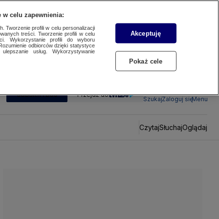
 w celu zapewnienia:
 Tworzenie profili w celu personalizacji
Akceptuję
wanych treści. Tworzenie profili w celu
ci. Wykorzystanie profili do wyboru
Rozumienie odbiorców dzięki statystyce
ulepszanie usług. Wykorzystywanie
Pokaż cele
SUBSKRYBUJ
Przejdź do
Szukaj
Zaloguj się
Menu
Czytaj
Słuchaj
Oglądaj