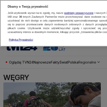
Dbamy o Twoją prywatność
Jeśli użytkownik wyrazi na to zgodę, my, nasze
podmioty stowarzyszone
i naszych
IAB oraz
30
innych Zaufanych Partnerów może przechowywać dane osobowe na ur
uzyskiwać do nich dostęp w celu zapewnienia bardziej spersonalizowanego sposo
się to poprzez przetwarzanie danych osobowych zebranych z danych przegląd
plikach cookie. Użytkownik może udzielić/wycofać zgodę i sprzeciwić się pr
uzasadniony interes w dowolnym momencie, klikając przycisk „Ustawienia plików cook
Polityka Prywatności
Oglądaj TVN24
Najnowsze
Fakty
Świat
Polska
Regionalne
WĘGRY