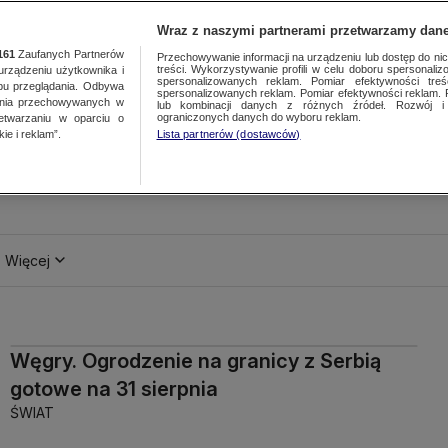
Wraz z naszymi partnerami przetwarzamy dane
161
Zaufanych Partnerów
Przechowywanie informacji na urządzeniu lub dostęp do nich.
treści. Wykorzystywanie profili w celu doboru spersonalizo
ządzeniu użytkownika i
spersonalizowanych reklam. Pomiar efektywności treś
bu przeglądania. Odbywa
spersonalizowanych reklam. Pomiar efektywności reklam. 
ania przechowywanych w
lub kombinacji danych z różnych źródeł. Rozwój i 
ograniczonych danych do wyboru reklam.
zetwarzaniu w oparciu o
ie i reklam”.
Lista partnerów (dostawców)
Więcej
Węgry. Ogrodzenie na granicy z Serbią
gotowe na 31 sierpnia
ŚWIAT