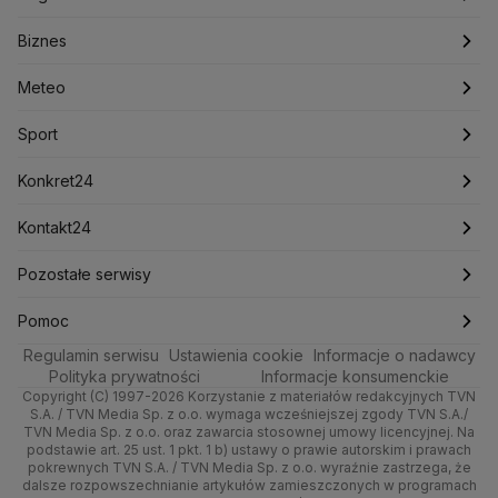
Konfederacja
Krajowa Administracja Skarbowa
Biznes
Podcasty
Kryptowaluty
Fakty po Faktach
Krzysztof Bosak
Krzysztof Hetman
Warszawa
Biznes
Lasy Państwowe
Lech Wałęsa
Lewica
Meteo
Artykuły
Fakty o Świecie
Łódź
Najnowsze
Meteo
Lotnisko Chopina
Lotto
Maciej Wąsik
Marcin Przydacz
Marcin Kierwiński
Marian Banaś
Sport
Newslettery
Ludzie Faktów
Katowice
Notowania
Pogoda godzinowa
Sport
Mariusz Błaszczak
Mariusz Kamiński
Mark Zuckerberg
Mateusz Morawiecki
Zdrowie
Kraków
Pieniądze
Pogoda długoterminowa
Piłka Nożna
Konkret24
Michał Kamiński
Technologia
Poznań
Nieruchomości
Pogoda na jutro
Ministerstwo Aktywów Państwowych
Tenis
Najnowsze
Kontakt24
Ministerstwo Edukacji i Nauki
Kultura i styl
Trójmiasto
Rynki
Pogoda na weekend
Kolarstwo
Polska
Najnowsze
Pozostałe serwisy
Ministerstwo Infrastruktury
Ministerstwo Kultury
Ministerstwo Obrony Narodowej
Ciekawostki
Wrocław
Dla firm
Najnowsze
Skoki Narciarskie
Świat
Gorące Tematy
TVN
Pomoc
Ministerstwo Rolnictwa
Regulamin serwisu
Quizy
Ustawienia cookie
Informacje o nadawcy
Ministerstwo Rozwoju i Technologii
Kielce
Handel
Polska
Sporty zimowe
Polityka
Wyślij zgłoszenie
Dzień Dobry TVN
Centrum pomocy
Polityka prywatności
Informacje konsumenckie
Ministerstwo Sportu i Turystyki
Copyright (C) 1997-2026 Korzystanie z materiałów redakcyjnych TVN
Tematy
Kujawsko-pomorskie
Ze świata
Prognoza
Lekkoatletyka
Zdrowie
Uwaga TVN
Ministerstwo Cyfryzacji
Test zgodności
S.A. / TVN Media Sp. z o.o. wymaga wcześniejszej zgody TVN S.A./
TVN Media Sp. z o.o. oraz zawarcia stosownej umowy licencyjnej. Na
Ministerstwo Edukacji Narodowej
Lublin
podstawie art. 25 ust. 1 pkt. 1 b) ustawy o prawie autorskim i prawach
Tech
Świat
Siatkówka
Tech
HGTV
Oglądaj na TV
Ministerstwo Finansów
pokrewnych TVN S.A. / TVN Media Sp. z o.o. wyraźnie zastrzega, że
dalsze rozpowszechnianie artykułów zamieszczonych w programach
Ministerstwo Klimatu i Środowiska
Lubuskie
Moto
Nauka