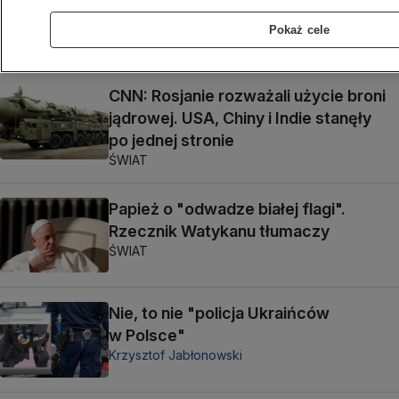
przyspieszyła wzmacnianie pozycji
obronnych
Pokaż cele
ŚWIAT
CNN: Rosjanie rozważali użycie broni
jądrowej. USA, Chiny i Indie stanęły
po jednej stronie
ŚWIAT
Papież o "odwadze białej flagi".
Rzecznik Watykanu tłumaczy
ŚWIAT
Nie, to nie "policja Ukraińców
w Polsce"
Krzysztof Jabłonowski