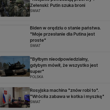
Zełenski: Putin szuka broni
ŚWIAT
Biden w orędziu o stanie państwa.
"Moje przesłanie dla Putina jest
proste"
ŚWIAT
"Byłbym nieodpowiedzialny,
gdybym mówił, że wszystko jest
super"
POLSKA
Rosyjska machina "znów robi to".
"Wróciła zabawa w kotka i myszkę"
ŚWIAT