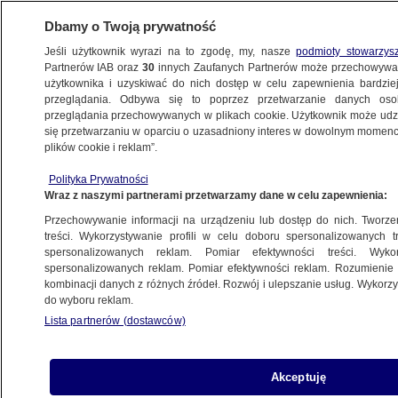
Dbamy o Twoją prywatność
Jeśli użytkownik wyrazi na to zgodę, my, nasze
podmioty stowarzys
Partnerów IAB oraz
30
innych Zaufanych Partnerów może przechowywa
użytkownika i uzyskiwać do nich dostęp w celu zapewnienia bardzi
przeglądania. Odbywa się to poprzez przetwarzanie danych os
przeglądania przechowywanych w plikach cookie. Użytkownik może udzie
UKRAINA
się przetwarzaniu w oparciu o uzasadniony interes w dowolnym momencie
plików cookie i reklam”.
Krótka przerwa w działaniu
rosyjskiego lotniska. Wcześniej
Polityka Prywatności
Wraz z naszymi partnerami przetwarzamy dane w celu zapewnienia:
informacje o dronie i pożarze
ŚWIAT
Przechowywanie informacji na urządzeniu lub dostęp do nich. Tworzeni
treści. Wykorzystywanie profili w celu doboru spersonalizowanych tr
spersonalizowanych reklam. Pomiar efektywności treści. Wyko
Zełenski po słowach Franciszka:
spersonalizowanych reklam. Pomiar efektywności reklam. Rozumienie o
kombinacji danych z różnych źródeł. Rozwój i ulepszanie usług. Wykor
Kościół jest z ludźmi. Nie dwa i pół
do wyboru reklam.
tysiąca kilometrów stąd
Lista partnerów (dostawców)
ŚWIAT
Akceptuję
"Zęby smoka", okopy. Ukraina