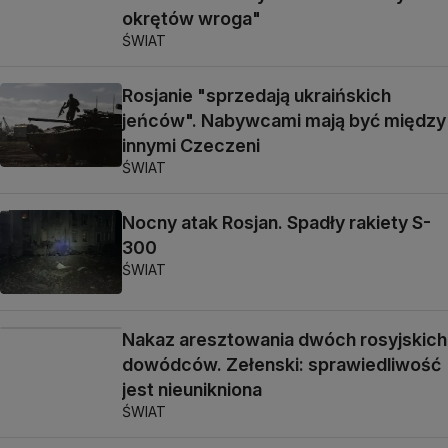
okrętów wroga"
ŚWIAT
Rosjanie "sprzedają ukraińskich
jeńców". Nabywcami mają być między
innymi Czeczeni
ŚWIAT
Nocny atak Rosjan. Spadły rakiety S-
300
ŚWIAT
Nakaz aresztowania dwóch rosyjskich
dowódców. Zełenski: sprawiedliwość
jest nieunikniona
ŚWIAT