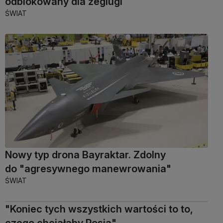
odblokowany dla żeglugi
ŚWIAT
Nowy typ drona Bayraktar. Zdolny
do "agresywnego manewrowania"
ŚWIAT
"Koniec tych wszystkich wartości to to,
czego chciałaby Rosja"