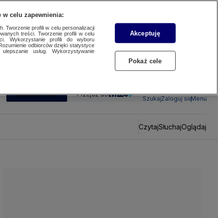
 w celu zapewnienia:
 Tworzenie profili w celu personalizacji
Akceptuję
wanych treści. Tworzenie profili w celu
ci. Wykorzystanie profili do wyboru
Rozumienie odbiorców dzięki statystyce
ulepszanie usług. Wykorzystywanie
Pokaż cele
SUBSKRYBUJ
Przejdź do
Szukaj
Zaloguj się
Menu
Czytaj
Słuchaj
Oglądaj