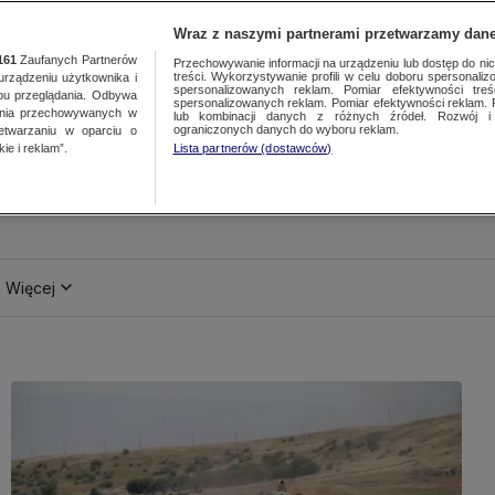
Wraz z naszymi partnerami przetwarzamy dane
161
Zaufanych Partnerów
Przechowywanie informacji na urządzeniu lub dostęp do nich.
treści. Wykorzystywanie profili w celu doboru spersonalizo
ządzeniu użytkownika i
spersonalizowanych reklam. Pomiar efektywności treś
bu przeglądania. Odbywa
spersonalizowanych reklam. Pomiar efektywności reklam. 
ania przechowywanych w
lub kombinacji danych z różnych źródeł. Rozwój i 
ograniczonych danych do wyboru reklam.
zetwarzaniu w oparciu o
ie i reklam”.
Lista partnerów (dostawców)
Więcej