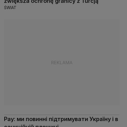
zwiększa ochronę granicy z Turcją
ŚWIAT
Рау: ми повинні підтримувати Україну і в
санкційній площині