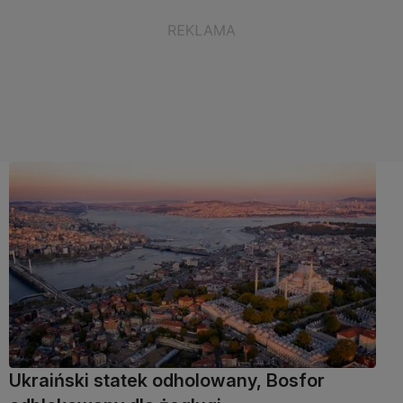
Ukraiński statek odholowany, Bosfor