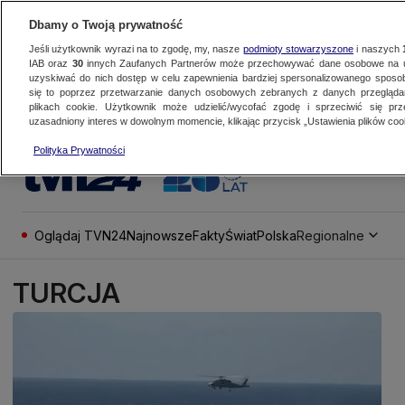
Dbamy o Twoją prywatność
Jeśli użytkownik wyrazi na to zgodę, my, nasze
podmioty stowarzyszone
i naszych
IAB oraz
30
innych Zaufanych Partnerów może przechowywać dane osobowe na ur
uzyskiwać do nich dostęp w celu zapewnienia bardziej spersonalizowanego sposo
się to poprzez przetwarzanie danych osobowych zebranych z danych przegląd
plikach cookie. Użytkownik może udzielić/wycofać zgodę i sprzeciwić się pr
uzasadniony interes w dowolnym momencie, klikając przycisk „Ustawienia plików cook
Polityka Prywatności
Oglądaj TVN24
Najnowsze
Fakty
Świat
Polska
Regionalne
TURCJA