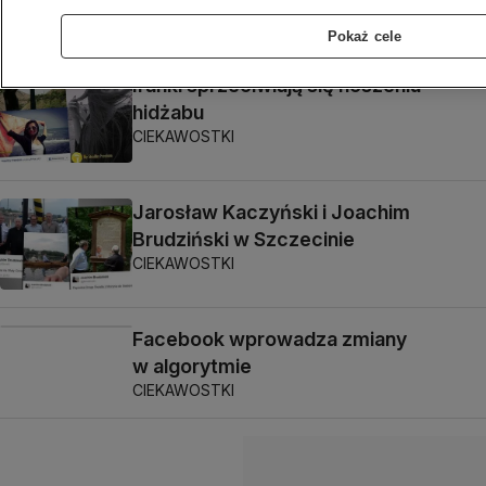
CIEKAWOSTKI
Pokaż cele
Iranki sprzeciwiają się noszeniu
hidżabu
CIEKAWOSTKI
Jarosław Kaczyński i Joachim
Brudziński w Szczecinie
CIEKAWOSTKI
Facebook wprowadza zmiany
w algorytmie
CIEKAWOSTKI