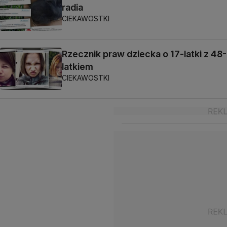
radia
CIEKAWOSTKI
Rzecznik praw dziecka o 17-latki z 48-
latkiem
CIEKAWOSTKI