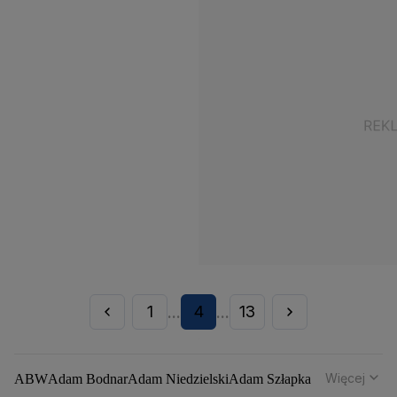
1
4
13
...
...
Więcej
ABW
Adam Bodnar
Adam Niedzielski
Adam Szłapka