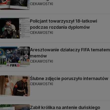
CIEKAWOSTKI
Policjant towarzyszył 18-latkowi
podczas rozdania dyplomów
CIEKAWOSTKI
Aresztowanie działaczy FIFA tematem
memów
CIEKAWOSTKI
Ślubne zdjęcie poruszyło internautów
CIEKAWOSTKI
Zabił królika na antenie duńskiego