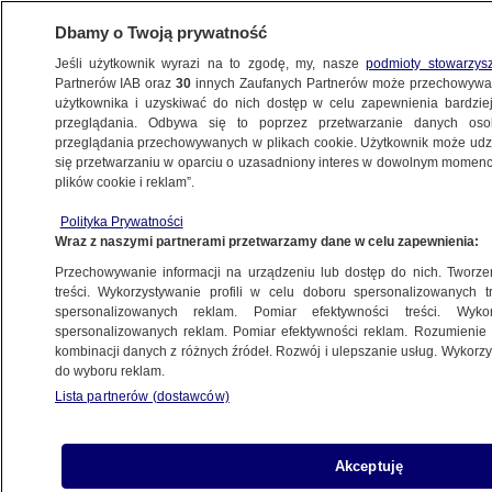
Dbamy o Twoją prywatność
Jeśli użytkownik wyrazi na to zgodę, my, nasze
podmioty stowarzys
Partnerów IAB oraz
30
innych Zaufanych Partnerów może przechowywa
użytkownika i uzyskiwać do nich dostęp w celu zapewnienia bardzi
przeglądania. Odbywa się to poprzez przetwarzanie danych os
przeglądania przechowywanych w plikach cookie. Użytkownik może udzie
SERWISY SPOŁECZNOŚCIOWE
się przetwarzaniu w oparciu o uzasadniony interes w dowolnym momencie
plików cookie i reklam”.
Redaktorki serwisu BuzzFeed
w kostiumach Victoria's Secret
Polityka Prywatności
Wraz z naszymi partnerami przetwarzamy dane w celu zapewnienia:
KULTURA I STYL
Przechowywanie informacji na urządzeniu lub dostęp do nich. Tworzeni
treści. Wykorzystywanie profili w celu doboru spersonalizowanych tr
spersonalizowanych reklam. Pomiar efektywności treści. Wyko
Pluszowy tygrys Hobbes przeżył
spersonalizowanych reklam. Pomiar efektywności reklam. Rozumienie o
przygodę na lotnisku w Tampie
kombinacji danych z różnych źródeł. Rozwój i ulepszanie usług. Wykor
CIEKAWOSTKI
do wyboru reklam.
Lista partnerów (dostawców)
Belly Button Challenge. Nowa moda
Akceptuję
w internecie