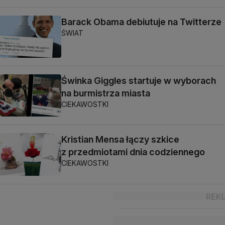
Barack Obama debiutuje na Twitterze
ŚWIAT
Świnka Giggles startuje w wyborach
na burmistrza miasta
CIEKAWOSTKI
Kristian Mensa łączy szkice
z przedmiotami dnia codziennego
CIEKAWOSTKI