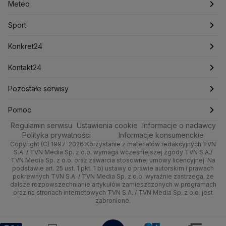
Meteo
Artykuły
Fakty o Świecie
Łódź
Najnowsze
Meteo
Lotnisko Chopina
Lotto
Maciej Wąsik
Marcin Przydacz
Marcin Kierwiński
Marian Banaś
Sport
Newslettery
Ludzie Faktów
Katowice
Notowania
Pogoda godzinowa
Sport
Mariusz Błaszczak
Mariusz Kamiński
Mark Zuckerberg
Mateusz Morawiecki
Zdrowie
Kraków
Pieniądze
Pogoda długoterminowa
Piłka Nożna
Konkret24
Michał Kamiński
Technologia
Poznań
Nieruchomości
Pogoda na jutro
Ministerstwo Aktywów Państwowych
Tenis
Najnowsze
Kontakt24
Ministerstwo Edukacji i Nauki
Kultura i styl
Trójmiasto
Rynki
Pogoda na weekend
Kolarstwo
Polska
Najnowsze
Pozostałe serwisy
Ministerstwo Infrastruktury
Ministerstwo Kultury
Ministerstwo Obrony Narodowej
Ciekawostki
Wrocław
Dla firm
Najnowsze
Skoki Narciarskie
Świat
Gorące Tematy
TVN
Pomoc
Ministerstwo Rolnictwa
Regulamin serwisu
Quizy
Ustawienia cookie
Informacje o nadawcy
Ministerstwo Rozwoju i Technologii
Kielce
Handel
Polska
Sporty zimowe
Polityka
Wyślij zgłoszenie
Dzień Dobry TVN
Centrum pomocy
Polityka prywatności
Informacje konsumenckie
Ministerstwo Sportu i Turystyki
Copyright (C) 1997-2026 Korzystanie z materiałów redakcyjnych TVN
Tematy
Kujawsko-pomorskie
Ze świata
Prognoza
Lekkoatletyka
Zdrowie
Uwaga TVN
Ministerstwo Cyfryzacji
Test zgodności
S.A. / TVN Media Sp. z o.o. wymaga wcześniejszej zgody TVN S.A./
TVN Media Sp. z o.o. oraz zawarcia stosownej umowy licencyjnej. Na
Ministerstwo Edukacji Narodowej
Lublin
podstawie art. 25 ust. 1 pkt. 1 b) ustawy o prawie autorskim i prawach
Tech
Świat
Siatkówka
Tech
HGTV
Oglądaj na TV
Ministerstwo Finansów
pokrewnych TVN S.A. / TVN Media Sp. z o.o. wyraźnie zastrzega, że
dalsze rozpowszechnianie artykułów zamieszczonych w programach
Ministerstwo Klimatu i Środowiska
Lubuskie
Moto
Nauka
F1
Nauka
TVN Turbo
Zrealizuj voucher
oraz na stronach internetowych TVN S.A. / TVN Media Sp. z o.o. jest
Ministerstwo Nauki i Szkolnictwa Wyższego
zabronione.
Olsztyn
Dla seniora
Ciekawostki
Ministerstwo Sprawiedliwości
Rozrywka
TVN Style
Ministerstwo Rodziny, Pracy i Polityki Społecznej