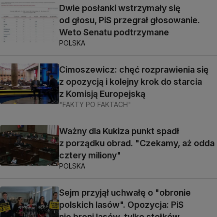
Dwie posłanki wstrzymały się
od głosu, PiS przegrał głosowanie.
Weto Senatu podtrzymane
POLSKA
Cimoszewicz: chęć rozprawienia się
z opozycją i kolejny krok do starcia
z Komisją Europejską
"FAKTY PO FAKTACH"
Ważny dla Kukiza punkt spadł
z porządku obrad. "Czekamy, aż odda
cztery miliony"
POLSKA
Sejm przyjął uchwałę o "obronie
polskich lasów". Opozycja: PiS
nie broni lasów, tylko stołków