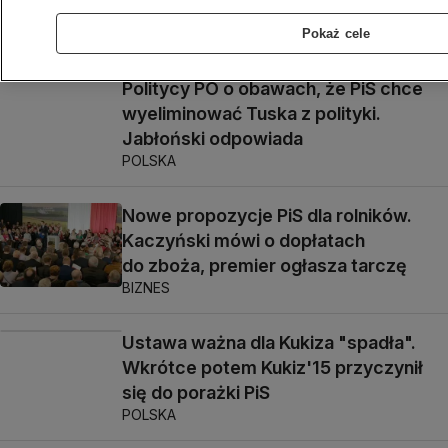
BIZNES
Pokaż cele
Politycy PO o obawach, że PiS chce
wyeliminować Tuska z polityki.
Jabłoński odpowiada
POLSKA
Nowe propozycje PiS dla rolników.
Kaczyński mówi o dopłatach
do zboża, premier ogłasza tarczę
BIZNES
Ustawa ważna dla Kukiza "spadła".
Wkrótce potem Kukiz'15 przyczynił
się do porażki PiS
POLSKA