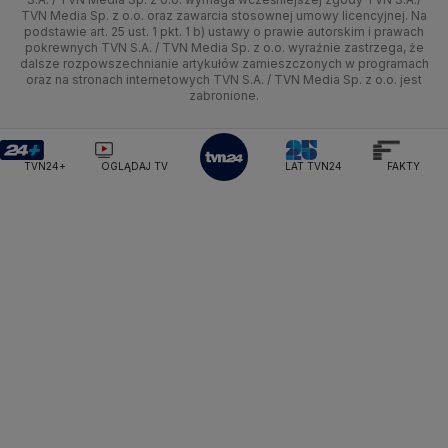
TVN Media Sp. z o.o. oraz zawarcia stosownej umowy licencyjnej. Na
Ministerstwo Edukacji Narodowej
Lublin
podstawie art. 25 ust. 1 pkt. 1 b) ustawy o prawie autorskim i prawach
Tech
Świat
Siatkówka
Tech
HGTV
Oglądaj na TV
Ministerstwo Finansów
pokrewnych TVN S.A. / TVN Media Sp. z o.o. wyraźnie zastrzega, że
dalsze rozpowszechnianie artykułów zamieszczonych w programach
Ministerstwo Klimatu i Środowiska
Lubuskie
Moto
Nauka
F1
Nauka
TVN Turbo
Zrealizuj voucher
oraz na stronach internetowych TVN S.A. / TVN Media Sp. z o.o. jest
Ministerstwo Nauki i Szkolnictwa Wyższego
zabronione.
Olsztyn
Dla seniora
Ciekawostki
Ministerstwo Sprawiedliwości
Rozrywka
TVN Style
Ministerstwo Rodziny, Pracy i Polityki Społecznej
Opole
Turystyka
Podróże
TVN7
Ministerstwo Spraw Zagranicznych
Moskwa
TVN24+
OGLĄDAJ TV
LAT TVN24
FAKTY
Naczelny Sąd Administracyjny
Rzeszów
Smog
TTV
Najwyższa Izba Kontroli
Szczecin
Narodowe Centrum Badań i Rozwoju
Narodowy Bank Polski
Narodowy Fundusz Zdrowia
Białystok
NASA
NATO
Niemcy
Nord Stream 2
Nowa Lewica
Ordo Iuris
Organizacja Narodów Zjednoczonych
Orlen
Parlament Europejski
Partia Demokratyczna USA
Partia Republikańska
Pentagon
Piotr Gliński
PIT
PKB Polski
PKO BP
PKP Cargo
PKP Intercity
PKP PLK
Platforma Obywatelska
PLL LOT
Poczta Polska