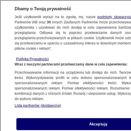
Dbamy o Twoją prywatność
Jeśli użytkownik wyrazi na to zgodę, my, nasze
podmioty stowarzys
Partnerów IAB oraz
30
innych Zaufanych Partnerów może przechowywa
użytkownika i uzyskiwać do nich dostęp w celu zapewnienia bardzi
przeglądania. Odbywa się to poprzez przetwarzanie danych os
przeglądania przechowywanych w plikach cookie. Użytkownik może udzie
PRAWO I SPRAWIEDLIWOŚĆ
się przetwarzaniu w oparciu o uzasadniony interes w dowolnym momencie
plików cookie i reklam”.
Zakaz wwozu i tranzytu ukraińskiego
zboża. Minister rozwiewa wątpliwości
Polityka Prywatności
Wraz z naszymi partnerami przetwarzamy dane w celu zapewnienia:
BIZNES
Przechowywanie informacji na urządzeniu lub dostęp do nich. Tworzeni
treści. Wykorzystywanie profili w celu doboru spersonalizowanych tr
spersonalizowanych reklam. Pomiar efektywności treści. Wyko
Powszechny skup zboża może
spersonalizowanych reklam. Pomiar efektywności reklam. Rozumienie o
kosztować miliardy. Ekspert: czy rząd
kombinacji danych z różnych źródeł. Rozwój i ulepszanie usług. Wykor
do wyboru reklam.
jest w stanie wyłożyć te środki?
Lista partnerów (dostawców)
BIZNES
Czasowy zakaz importu towarów
Akceptuję
z Ukrainy. Jest lista