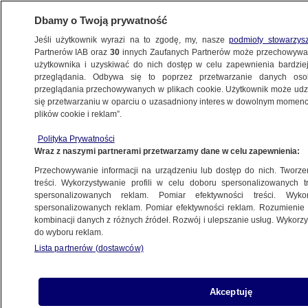
Dbamy o Twoją prywatność
Jeśli użytkownik wyrazi na to zgodę, my, nasze
podmioty stowarzys
Partnerów IAB oraz
30
innych Zaufanych Partnerów może przechowywa
użytkownika i uzyskiwać do nich dostęp w celu zapewnienia bardzi
przeglądania. Odbywa się to poprzez przetwarzanie danych os
przeglądania przechowywanych w plikach cookie. Użytkownik może udzie
PAPIEŻ FRANCISZEK
się przetwarzaniu w oparciu o uzasadniony interes w dowolnym momencie
plików cookie i reklam”.
Papież: naprawdę boję się wojny
nuklearnej. Jesteśmy na skraju
Polityka Prywatności
Wraz z naszymi partnerami przetwarzamy dane w celu zapewnienia:
ŚWIAT
Przechowywanie informacji na urządzeniu lub dostęp do nich. Tworzeni
treści. Wykorzystywanie profili w celu doboru spersonalizowanych tr
Przesłanie papieża na Obchody
spersonalizowanych reklam. Pomiar efektywności treści. Wyko
Światowego Dnia Migranta i Uchodźcy
spersonalizowanych reklam. Pomiar efektywności reklam. Rozumienie o
kombinacji danych z różnych źródeł. Rozwój i ulepszanie usług. Wykor
ŚWIAT
do wyboru reklam.
Lista partnerów (dostawców)
Papież Franciszek spotka się ofiarami
reżimu. Chile
ŚWIAT
Akceptuję