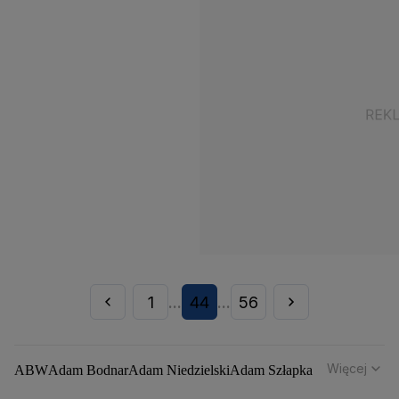
1
44
56
...
...
Więcej
ABW
Adam Bodnar
Adam Niedzielski
Adam Szłapka
Administracja Donalda Trumpa