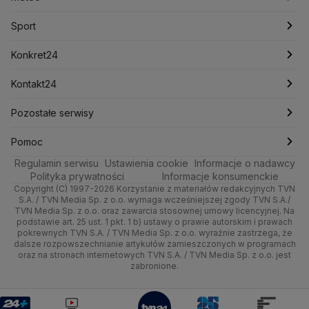
Marcin Przydacz
Marcin Kierwiński
Marian Banaś
Sport
Newslettery
Ludzie Faktów
Katowice
Notowania
Pogoda godzinowa
Sport
Mariusz Błaszczak
Mariusz Kamiński
Mark Zuckerberg
Mateusz Morawiecki
Zdrowie
Kraków
Pieniądze
Pogoda długoterminowa
Piłka Nożna
Konkret24
Michał Kamiński
Technologia
Poznań
Nieruchomości
Pogoda na jutro
Ministerstwo Aktywów Państwowych
Tenis
Najnowsze
Kontakt24
Ministerstwo Edukacji i Nauki
Kultura i styl
Trójmiasto
Rynki
Pogoda na weekend
Kolarstwo
Polska
Najnowsze
Pozostałe serwisy
Ministerstwo Infrastruktury
Ministerstwo Kultury
Ministerstwo Obrony Narodowej
Ciekawostki
Wrocław
Dla firm
Najnowsze
Skoki Narciarskie
Świat
Gorące Tematy
TVN
Pomoc
Ministerstwo Rolnictwa
Regulamin serwisu
Quizy
Ustawienia cookie
Informacje o nadawcy
Ministerstwo Rozwoju i Technologii
Kielce
Handel
Polska
Sporty zimowe
Polityka
Wyślij zgłoszenie
Dzień Dobry TVN
Centrum pomocy
Polityka prywatności
Informacje konsumenckie
Ministerstwo Sportu i Turystyki
Copyright (C) 1997-2026 Korzystanie z materiałów redakcyjnych TVN
Tematy
Kujawsko-pomorskie
Ze świata
Prognoza
Lekkoatletyka
Zdrowie
Uwaga TVN
Ministerstwo Cyfryzacji
Test zgodności
S.A. / TVN Media Sp. z o.o. wymaga wcześniejszej zgody TVN S.A./
TVN Media Sp. z o.o. oraz zawarcia stosownej umowy licencyjnej. Na
Ministerstwo Edukacji Narodowej
Lublin
podstawie art. 25 ust. 1 pkt. 1 b) ustawy o prawie autorskim i prawach
Tech
Świat
Siatkówka
Tech
HGTV
Oglądaj na TV
Ministerstwo Finansów
pokrewnych TVN S.A. / TVN Media Sp. z o.o. wyraźnie zastrzega, że
dalsze rozpowszechnianie artykułów zamieszczonych w programach
Ministerstwo Klimatu i Środowiska
Lubuskie
Moto
Nauka
F1
Nauka
TVN Turbo
Zrealizuj voucher
oraz na stronach internetowych TVN S.A. / TVN Media Sp. z o.o. jest
Ministerstwo Nauki i Szkolnictwa Wyższego
zabronione.
Olsztyn
Dla seniora
Ciekawostki
Ministerstwo Sprawiedliwości
Rozrywka
TVN Style
Ministerstwo Rodziny, Pracy i Polityki Społecznej
Opole
Turystyka
Podróże