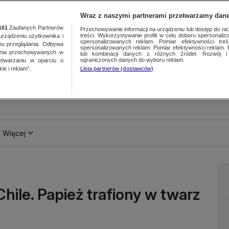
Wraz z naszymi partnerami przetwarzamy dane
161
Zaufanych Partnerów
Przechowywanie informacji na urządzeniu lub dostęp do nich.
treści. Wykorzystywanie profili w celu doboru spersonalizo
ządzeniu użytkownika i
spersonalizowanych reklam. Pomiar efektywności treś
bu przeglądania. Odbywa
spersonalizowanych reklam. Pomiar efektywności reklam. 
ania przechowywanych w
lub kombinacji danych z różnych źródeł. Rozwój i 
ograniczonych danych do wyboru reklam.
zetwarzaniu w oparciu o
ie i reklam”.
Lista partnerów (dostawców)
Więcej
hile. Papież trafiony w twarz