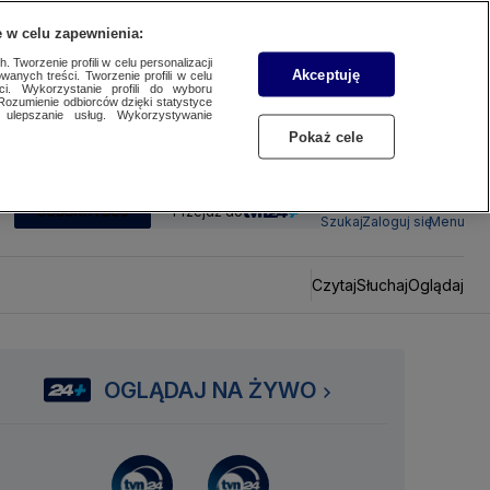
 w celu zapewnienia:
 Tworzenie profili w celu personalizacji
Akceptuję
wanych treści. Tworzenie profili w celu
ci. Wykorzystanie profili do wyboru
Rozumienie odbiorców dzięki statystyce
ulepszanie usług. Wykorzystywanie
Pokaż cele
SUBSKRYBUJ
Przejdź do
Szukaj
Zaloguj się
Menu
Czytaj
Słuchaj
Oglądaj
OGLĄDAJ NA ŻYWO