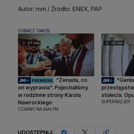
Autor: mm / Źródło: ENEX, PAP
ZOBACZ TAKŻE:
27 min
28 min
"Żenada, co
"Geni
PREMIERA
on wyprawia". Pojechaliśmy
przestępstwa
w rodzinne strony Karola
stulecia. Opu
SUPERWIZJER
Nawrockiego
CZARNO NA BIAŁYM
UDOSTĘPNIJ: