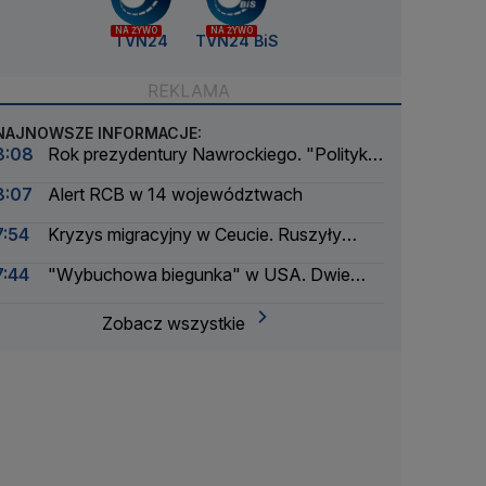
NA ŻYWO
NA ŻYWO
TVN24
TVN24 BiS
NAJNOWSZE INFORMACJE:
8:08
Rok prezydentury Nawrockiego. "Polityka
to nie tylko boks"
8:07
Alert RCB w 14 województwach
7:54
Kryzys migracyjny w Ceucie. Ruszyły
procesy
7:44
"Wybuchowa biegunka" w USA. Dwie
osoby zmarły
Zobacz wszystkie