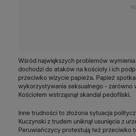
Wśród największych problemów wymienia s
dochodzi do ataków na kościoły i ich podp
przeciwko wizycie papieża. Papież spotkał 
wykorzystywania seksualnego - zarówno w C
Kościołem wstrząsnął skandal pedofilski.
Inne trudności to złożona sytuacja polity
Kuczynski z trudem uniknął usunięcia z u
Peruwiańczycy protestują też przeciwko t