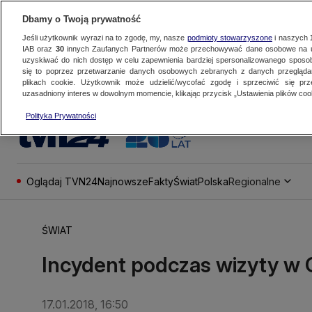
Dbamy o Twoją prywatność
Jeśli użytkownik wyrazi na to zgodę, my, nasze
podmioty stowarzyszone
i naszych
IAB oraz
30
innych Zaufanych Partnerów może przechowywać dane osobowe na ur
uzyskiwać do nich dostęp w celu zapewnienia bardziej spersonalizowanego sposo
się to poprzez przetwarzanie danych osobowych zebranych z danych przegląd
plikach cookie. Użytkownik może udzielić/wycofać zgodę i sprzeciwić się pr
uzasadniony interes w dowolnym momencie, klikając przycisk „Ustawienia plików cook
Polityka Prywatności
Oglądaj TVN24
Najnowsze
Fakty
Świat
Polska
Regionalne
ŚWIAT
Incydent podczas wizyty w C
17.01.2018, 16:50